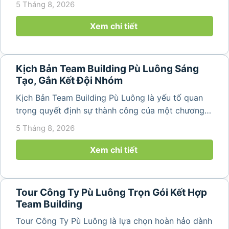
5 Tháng 8, 2026
không gian thiên nhiên yên bình. Với khung cảnh
núi rừng hùng vĩ, không khí...
Xem chi tiết
Kịch Bản Team Building Pù Luông Sáng
Tạo, Gắn Kết Đội Nhóm
Kịch Bản Team Building Pù Luông là yếu tố quan
trọng quyết định sự thành công của một chương
trình du lịch doanh nghiệp. Một kịch bản được xây
5 Tháng 8, 2026
dựng bài bản không chỉ mang đến những phút
giây vui vẻ, sôi động mà còn...
Xem chi tiết
Tour Công Ty Pù Luông Trọn Gói Kết Hợp
Team Building
Tour Công Ty Pù Luông là lựa chọn hoàn hảo dành