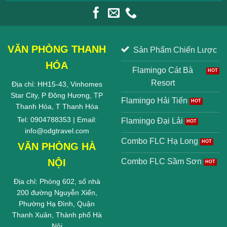
VĂN PHÒNG THANH
Sản Phẩm Chiến Lược
HÓA
Flamingo Cát Bà
Resort
Địa chỉ: HH15-43, Vinhomes
Star City, P Đông Hương, TP
Flamingo Hải Tiến
Thanh Hóa, T Thanh Hóa
Tel: 0904788353 | Email:
Flamingo Đại Lải
info@odgtravel.com
Combo FLC Hạ Long
VĂN PHÒNG HÀ
NỘI
Combo FLC Sầm Sơn
Địa chỉ: Phòng 602, số nhà
200 đường Nguyễn Xiển,
Phường Hạ Đình, Quận
Thanh Xuân, Thành phố Hà
Nội