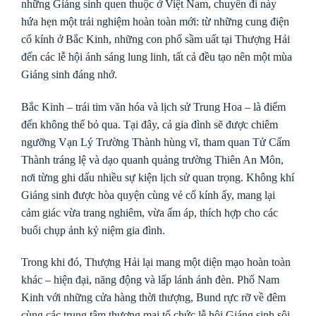
những Giáng sinh quen thuộc ở Việt Nam, chuyến đi này
hứa hẹn một trải nghiệm hoàn toàn mới: từ những cung điện
cổ kính ở Bắc Kinh, những con phố sầm uất tại Thượng Hải
đến các lễ hội ánh sáng lung linh, tất cả đều tạo nên một mùa
Giáng sinh đáng nhớ.
Bắc Kinh – trái tim văn hóa và lịch sử Trung Hoa – là điểm
đến không thể bỏ qua. Tại đây, cả gia đình sẽ được chiêm
ngưỡng Vạn Lý Trường Thành hùng vĩ, tham quan Tử Cấm
Thành tráng lệ và dạo quanh quảng trường Thiên An Môn,
nơi từng ghi dấu nhiều sự kiện lịch sử quan trọng. Không khí
Giáng sinh được hòa quyện cùng vẻ cổ kính ấy, mang lại
cảm giác vừa trang nghiêm, vừa ấm áp, thích hợp cho các
buổi chụp ảnh kỷ niệm gia đình.
Trong khi đó, Thượng Hải lại mang một diện mạo hoàn toàn
khác – hiện đại, năng động và lấp lánh ánh đèn. Phố Nam
Kinh với những cửa hàng thời thượng, Bund rực rỡ về đêm
cùng các trung tâm thương mại tổ chức lễ hội Giáng sinh sôi