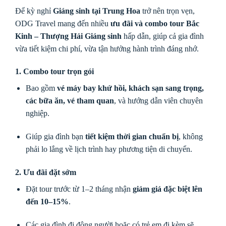
Để kỳ nghỉ
Giáng sinh tại Trung Hoa
trở nên trọn vẹn,
ODG Travel mang đến nhiều
ưu đãi và combo tour Bắc
Kinh – Thượng Hải Giáng sinh
hấp dẫn, giúp cả gia đình
vừa tiết kiệm chi phí, vừa tận hưởng hành trình đáng nhớ.
1. Combo tour trọn gói
Bao gồm
vé máy bay khứ hồi, khách sạn sang trọng,
các bữa ăn, vé tham quan
, và hướng dẫn viên chuyên
nghiệp.
Giúp gia đình bạn
tiết kiệm thời gian chuẩn bị
, không
phải lo lắng về lịch trình hay phương tiện di chuyển.
2. Ưu đãi đặt sớm
Đặt tour trước từ 1–2 tháng nhận
giảm giá đặc biệt lên
đến 10–15%
.
Các gia đình đi đông người hoặc có trẻ em đi kèm sẽ