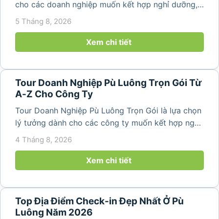
cho các doanh nghiệp muốn kết hợp nghỉ dưỡng,
team building và gắn kết tập thể trong không gian
5 Tháng 8, 2026
thiên nhiên trong lành. Chỉ cách Hà Nội và Thanh
Hóa vài giờ di chuyển,...
Xem chi tiết
Tour Doanh Nghiệp Pù Luông Trọn Gói Từ
A-Z Cho Công Ty
Tour Doanh Nghiệp Pù Luông Trọn Gói là lựa chọn
lý tưởng dành cho các công ty muốn kết hợp nghỉ
dưỡng, gắn kết đội ngũ và tái tạo năng lượng sau
4 Tháng 8, 2026
những ngày làm việc căng thẳng. Với cảnh quan
thiên nhiên trong lành,...
Xem chi tiết
Top Địa Điểm Check-in Đẹp Nhất Ở Pù
Luông Năm 2026