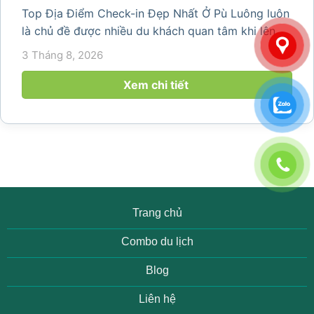
Top Địa Điểm Check-in Đẹp Nhất Ở Pù Luông luôn
là chủ đề được nhiều du khách quan tâm khi lên kế
hoạch khám phá vùng đất thiên nhiên nổi tiếng
3 Tháng 8, 2026
của Thanh Hóa. Với ruộng bậc thang trải dài, bản
làng yên bình, thác...
Xem chi tiết
Trang chủ
Combo du lịch
Blog
Liên hệ