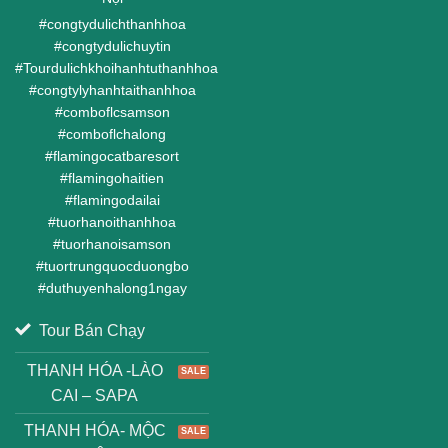
#
congtydulichthanhhoa
#
congtydulichuytin
#
Tourdulichkhoihanhtuthanhhoa
#
congtylyhanhtaithanhhoa
#
comboflcsamson
#
comboflchalong
#
flamingocatbaresort
#
flamingohaitien
#
flamingodailai
#
tuorhanoithanhhoa
#
tuorhanoisamson
#
tuortrungquocduongbo
#
duthuyenhalong1ngay
Tour Bán Chạy
THANH HÓA -LÀO
CAI – SAPA
THANH HÓA- MỘC