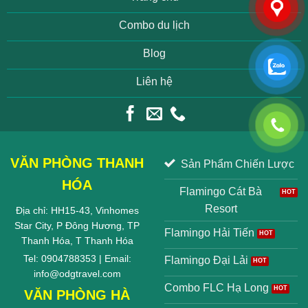
Combo du lịch
Blog
Liên hệ
VĂN PHÒNG THANH
Sản Phẩm Chiến Lược
HÓA
Flamingo Cát Bà
Resort
Địa chỉ: HH15-43, Vinhomes
Star City, P Đông Hương, TP
Flamingo Hải Tiến
Thanh Hóa, T Thanh Hóa
Tel: 0904788353 | Email:
Flamingo Đại Lải
info@odgtravel.com
Combo FLC Hạ Long
VĂN PHÒNG HÀ