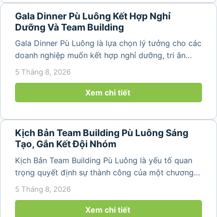
Gala Dinner Pù Luông Kết Hợp Nghỉ
Dưỡng Và Team Building
Gala Dinner Pù Luông là lựa chọn lý tưởng cho các
doanh nghiệp muốn kết hợp nghỉ dưỡng, tri ân
nhân viên và xây dựng tinh thần đồng đội trong
5 Tháng 8, 2026
không gian thiên nhiên yên bình. Với khung cảnh
núi rừng hùng vĩ, không khí...
Xem chi tiết
Kịch Bản Team Building Pù Luông Sáng
Tạo, Gắn Kết Đội Nhóm
Kịch Bản Team Building Pù Luông là yếu tố quan
trọng quyết định sự thành công của một chương
trình du lịch doanh nghiệp. Một kịch bản được xây
5 Tháng 8, 2026
dựng bài bản không chỉ mang đến những phút
giây vui vẻ, sôi động mà còn...
Xem chi tiết