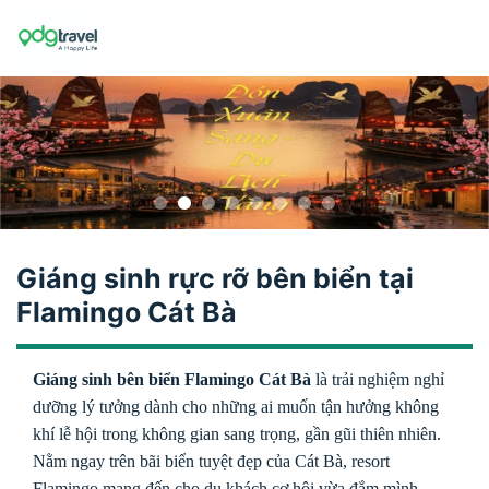
Skip
to
content
Giáng sinh rực rỡ bên biển tại
Flamingo Cát Bà
Giáng sinh bên biển Flamingo Cát Bà
là trải nghiệm nghỉ
dưỡng lý tưởng dành cho những ai muốn tận hưởng không
khí lễ hội trong không gian sang trọng, gần gũi thiên nhiên.
Nằm ngay trên bãi biển tuyệt đẹp của Cát Bà, resort
Flamingo mang đến cho du khách cơ hội vừa đắm mình