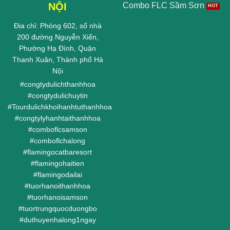
NỘI
Combo FLC Sầm Sơn
Địa chỉ: Phòng 602, số nhà
200 đường Nguyễn Xiển,
Phường Hạ Đình, Quận
Thanh Xuân, Thành phố Hà
Nội
#
congtydulichthanhhoa
#
congtydulichuytin
#
Tourdulichkhoihanhtuthanhhoa
#
congtylyhanhtaithanhhoa
#
comboflcsamson
#
comboflchalong
#
flamingocatbaresort
#
flamingohaitien
#
flamingodailai
#
tuorhanoithanhhoa
#
tuorhanoisamson
#
tuortrungquocduongbo
#
duthuyenhalong1ngay