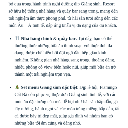
bỏ qua trong hành trình nghỉ dưỡng dịp Giáng sinh. Resort
sở hữu hệ thống nhà hàng và quầy bar sang trọng, mang đến
trải nghiệm ẩm thực phong phú, từ hải sản tươi sống đến các
món Âu – Á tinh tế, đáp ứng khẩu vị đa dạng của du khách.
Nhà hàng chính & quầy bar
: Tại đây, bạn có thể
thưởng thức những bữa ăn thịnh soạn với thực đơn đa
dạng, được chế biến bởi đội ngũ đầu bếp giàu kinh
nghiệm. Không gian nhà hàng sang trọng, thoáng đãng,
nhiều phòng có view biển hoặc núi, giúp mỗi bữa ăn trở
thành một trải nghiệm trọn vẹn.
Set menu Giáng sinh đặc biệt
: Dịp lễ hội, Flamingo
Cát Bà còn phục vụ thực đơn Giáng sinh tinh tế, với các
món ăn đặc trưng của mùa lễ hội như hải sản hấp dẫn, gà
tây nướng, bánh ngọt và các món tráng miệng hấp dẫn, tất
cả được bày trí đẹp mắt, giúp gia đình và nhóm bạn có
những bữa tối ấm cúng và đáng nhớ.