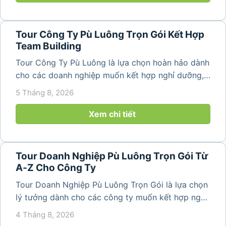
Tour Công Ty Pù Luông Trọn Gói Kết Hợp
Team Building
Tour Công Ty Pù Luông là lựa chọn hoàn hảo dành
cho các doanh nghiệp muốn kết hợp nghỉ dưỡng,
team building và gắn kết tập thể trong không gian
5 Tháng 8, 2026
thiên nhiên trong lành. Chỉ cách Hà Nội và Thanh
Hóa vài giờ di chuyển,...
Xem chi tiết
Tour Doanh Nghiệp Pù Luông Trọn Gói Từ
A-Z Cho Công Ty
Tour Doanh Nghiệp Pù Luông Trọn Gói là lựa chọn
lý tưởng dành cho các công ty muốn kết hợp nghỉ
dưỡng, gắn kết đội ngũ và tái tạo năng lượng sau
4 Tháng 8, 2026
những ngày làm việc căng thẳng. Với cảnh quan