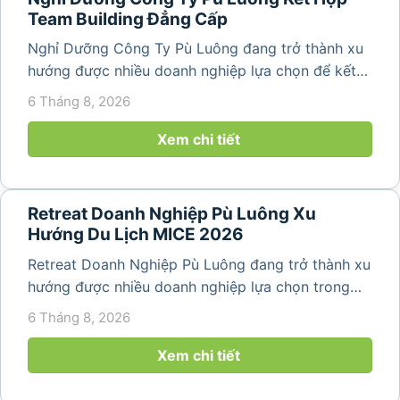
Team Building Đẳng Cấp
Nghỉ Dưỡng Công Ty Pù Luông đang trở thành xu
hướng được nhiều doanh nghiệp lựa chọn để kết
hợp giữa nghỉ ngơi, tái tạo năng lượng và xây
6 Tháng 8, 2026
dựng tinh thần đồng đội. Thay vì những chuyến du
lịch đơn thuần, nhiều công ty...
Xem chi tiết
Retreat Doanh Nghiệp Pù Luông Xu
Hướng Du Lịch MICE 2026
Retreat Doanh Nghiệp Pù Luông đang trở thành xu
hướng được nhiều doanh nghiệp lựa chọn trong
năm 2026 khi nhu cầu kết hợp nghỉ dưỡng, hội
6 Tháng 8, 2026
họp và gắn kết đội ngũ ngày càng tăng. Không chỉ
mang đến khoảng thời gian thư giãn...
Xem chi tiết