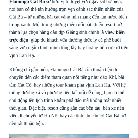
Flamingo Cát Bà
sở hữu vị trí tuyệt vời ngay sát bờ biển,
nơi bạn có thể tận hưởng trọn vẹn cảnh sắc thiên nhiên của
Cát Bà – từ những bãi cát vàng mịn màng đến làn nước biển
trong xanh. Một trong những điểm nổi bật khiến resort trở
thành lựa chọn hàng đầu dịp Giáng sinh chính là
view biển
trực diện
, giúp du khách vừa thưởng thức ly cà phê buổi
sáng vừa ngắm bình minh lộng lẫy hay hoàng hôn rực rỡ trên
vịnh Lan Hạ.
Không chỉ gần biển, Flamingo Cát Bà còn thuận tiện di
chuyển đến các điểm tham quan nổi tiếng như đảo Khỉ, bãi
tắm Cát Cò, hay những tour khám phá vịnh Lan Hạ. Với hệ
thống đường xá và phương tiện kết nối dễ dàng, bạn có thể
chủ động lên lịch trình khám phá đảo mà không mất nhiều
thời gian. Đặc biệt, resort cũng gần các bến tàu, bến xe nên
việc di chuyển từ Hà Nội hay các tỉnh lân cận tới Cát Bà trở
nên rất thuận tiện.