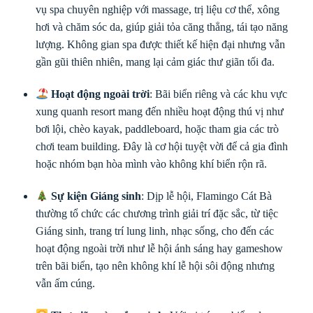
vụ spa chuyên nghiệp với massage, trị liệu cơ thể, xông
hơi và chăm sóc da, giúp giải tỏa căng thẳng, tái tạo năng
lượng. Không gian spa được thiết kế hiện đại nhưng vẫn
gần gũi thiên nhiên, mang lại cảm giác thư giãn tối đa.
Hoạt động ngoài trời
: Bãi biển riêng và các khu vực
xung quanh resort mang đến nhiều hoạt động thú vị như
bơi lội, chèo kayak, paddleboard, hoặc tham gia các trò
chơi team building. Đây là cơ hội tuyệt vời để cả gia đình
hoặc nhóm bạn hòa mình vào không khí biển rộn rã.
Sự kiện Giáng sinh
: Dịp lễ hội, Flamingo Cát Bà
thường tổ chức các chương trình giải trí đặc sắc, từ tiệc
Giáng sinh, trang trí lung linh, nhạc sống, cho đến các
hoạt động ngoài trời như lễ hội ánh sáng hay gameshow
trên bãi biển, tạo nên không khí lễ hội sôi động nhưng
vẫn ấm cúng.