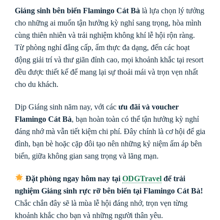
Giáng sinh bên biển Flamingo Cát Bà
là lựa chọn lý tưởng
cho những ai muốn tận hưởng kỳ nghỉ sang trọng, hòa mình
cùng thiên nhiên và trải nghiệm không khí lễ hội rộn ràng.
Từ phòng nghỉ đẳng cấp, ẩm thực đa dạng, đến các hoạt
động giải trí và thư giãn đỉnh cao, mọi khoảnh khắc tại resort
đều được thiết kế để mang lại sự thoải mái và trọn vẹn nhất
cho du khách.
Dịp Giáng sinh năm nay, với các
ưu đãi và voucher
Flamingo Cát Bà
, bạn hoàn toàn có thể tận hưởng kỳ nghỉ
đáng nhớ mà vẫn tiết kiệm chi phí. Đây chính là cơ hội để gia
đình, bạn bè hoặc cặp đôi tạo nên những kỷ niệm ấm áp bên
biển, giữa không gian sang trọng và lãng mạn.
Đặt phòng ngay hôm nay tại
ODGTravel
để trải
nghiệm Giáng sinh rực rỡ bên biển tại Flamingo Cát Bà!
Chắc chắn đây sẽ là mùa lễ hội đáng nhớ, trọn vẹn từng
khoảnh khắc cho bạn và những người thân yêu.