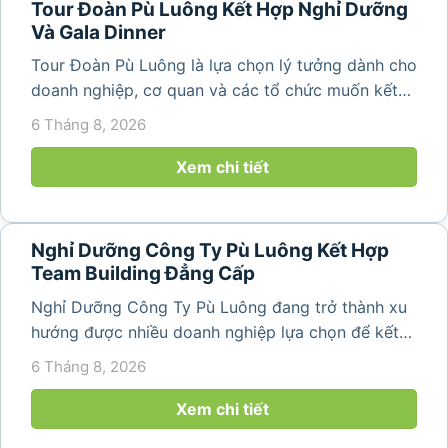
Tour Đoàn Pù Luông Kết Hợp Nghỉ Dưỡng
Và Gala Dinner
Tour Đoàn Pù Luông là lựa chọn lý tưởng dành cho
doanh nghiệp, cơ quan và các tổ chức muốn kết
hợp nghỉ dưỡng, tham quan và tổ chức các hoạt
6 Tháng 8, 2026
động gắn kết tập thể. Với cảnh quan thiên nhiên
nguyên sơ, không khí...
Xem chi tiết
Nghỉ Dưỡng Công Ty Pù Luông Kết Hợp
Team Building Đẳng Cấp
Nghỉ Dưỡng Công Ty Pù Luông đang trở thành xu
hướng được nhiều doanh nghiệp lựa chọn để kết
hợp giữa nghỉ ngơi, tái tạo năng lượng và xây
6 Tháng 8, 2026
dựng tinh thần đồng đội. Thay vì những chuyến du
lịch đơn thuần, nhiều công ty...
Xem chi tiết