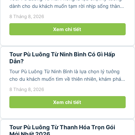
dành cho du khách muốn tạm rời nhịp sống thành
phố để tìm về không gian núi rừng trong lành,
8 Tháng 8, 2026
những bản làng bình yên và cảnh quan ruộng bậc
thang đặc trưng. Từ...
Xem chi tiết
Tour Pù Luông Từ Ninh Bình Có Gì Hấp
Dẫn?
Tour Pù Luông Từ Ninh Bình là lựa chọn lý tưởng
cho du khách muốn tìm về thiên nhiên, khám phá
bản làng và tận hưởng không gian nghỉ dưỡng yên
8 Tháng 8, 2026
bình. Với lịch trình 2N1Đ hoặc 3N2Đ, hành trình có
thể kết hợp tham...
Xem chi tiết
Tour Pù Luông Từ Thanh Hóa Trọn Gói
Mới Nhất 2026