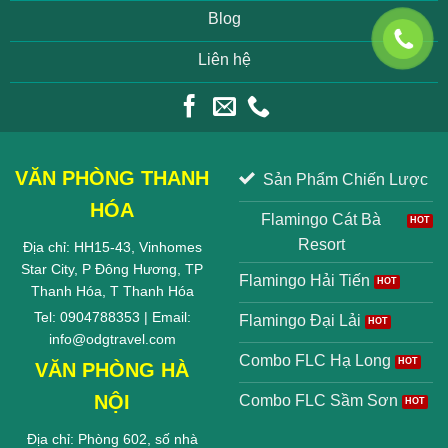
Blog
Liên hệ
VĂN PHÒNG THANH
Sản Phẩm Chiến Lược
HÓA
Flamingo Cát Bà
Resort
Địa chỉ: HH15-43, Vinhomes
Star City, P Đông Hương, TP
Flamingo Hải Tiến
Thanh Hóa, T Thanh Hóa
Tel: 0904788353 | Email:
Flamingo Đại Lải
info@odgtravel.com
Combo FLC Hạ Long
VĂN PHÒNG HÀ
NỘI
Combo FLC Sầm Sơn
Địa chỉ: Phòng 602, số nhà