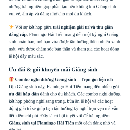
những trải nghiệm góp phần tạo nên không khí Giáng sinh
vui vẻ, ấm áp và đáng nhớ cho mọi du khách.
Với sự kết hợp giữa
trải nghiệm giải trí và thư giãn
đẳng cấp
, Flamingo Hải Tiến mang đến một kỳ nghỉ Giáng
sinh hoàn hảo, nơi bạn vừa được tận hưởng thiên nhiên xanh
mát, vừa được chăm sóc bản thân và tham gia các hoạt động
lễ hội đầy màu sắc.
Ưu đãi & gói khuyến mãi Giáng sinh
Combo nghỉ dưỡng Giáng sinh – Trọn gói tiện ích
Dịp Giáng sinh này, Flamingo Hải Tiến mang đến nhiều
gói
ưu đãi hấp dẫn
dành cho du khách. Các combo nghỉ dưỡng
kết hợp phòng nghỉ sang trọng, bữa ăn lễ hội và các hoạt
động giải trí sẽ giúp bạn tận hưởng kỳ nghỉ trọn vẹn mà vẫn
tiết kiệm chi phí. Đây là cơ hội tuyệt vời để trải nghiệm
Giáng sinh tại Flamingo Hải Tiến
một cách đáng nhớ và