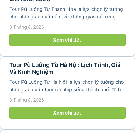
Tour Pù Luông Từ Thanh Hóa là lựa chọn lý tưởng
cho những ai muốn tìm về không gian núi rừng
trong lành, ruộng bậc thang xanh mướt và những
8 Tháng 8, 2026
bản làng bình yên ngay trong một hành trình ngắn
ngày. Không cần di chuyển...
Xem chi tiết
Tour Pù Luông Từ Hà Nội: Lịch Trình, Giá
Và Kinh Nghiệm
Tour Pù Luông Từ Hà Nội là lựa chọn lý tưởng cho
những ai muốn tạm rời nhịp sống thành phố để tìm
về không gian núi rừng xanh mát, những bản làng
8 Tháng 8, 2026
yên bình và ruộng bậc thang đặc trưng của Pù
Luông. Với...
Xem chi tiết