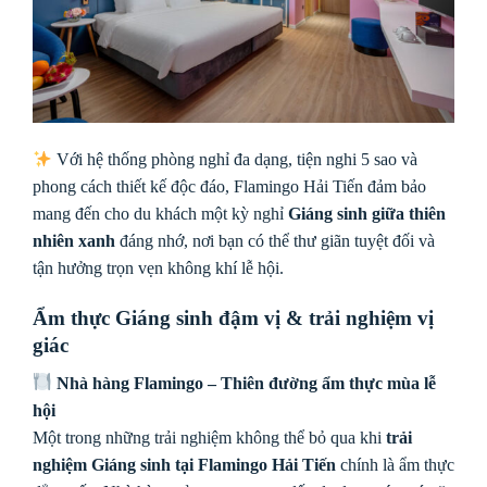
Với hệ thống phòng nghỉ đa dạng, tiện nghi 5 sao và
phong cách thiết kế độc đáo, Flamingo Hải Tiến đảm bảo
mang đến cho du khách một kỳ nghỉ
Giáng sinh giữa thiên
nhiên xanh
đáng nhớ, nơi bạn có thể thư giãn tuyệt đối và
tận hưởng trọn vẹn không khí lễ hội.
Ẩm thực Giáng sinh đậm vị & trải nghiệm vị
giác
Nhà hàng Flamingo – Thiên đường ẩm thực mùa lễ
hội
Một trong những trải nghiệm không thể bỏ qua khi
trải
nghiệm Giáng sinh tại Flamingo Hải Tiến
chính là ẩm thực