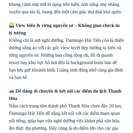
khung cảnh mặt trời ló dạng trên biển, ánh nắng nhẹ nhàng
xuyên qua tán lá, mang đến một cảm giác thư thái khó quên.
View biển & rừng nguyên sơ – Không gian check-in
lý tưởng
Không chỉ là nơi nghỉ dưỡng, Flamingo Hải Tiến còn là thiên
đường sống ảo với các góc view tuyệt đẹp hướng ra biển và
rừng nguyên sơ. Những ban công rộng rãi, lối đi quanh
resort hay khu vực hồ bơi đều là background hoàn hảo để
bạn lưu giữ khoảnh khắc Giáng sinh đáng nhớ cùng gia đình
và bạn bè.
Dễ dàng di chuyển & kết nối các điểm du lịch Thanh
Hóa
Nằm cách trung tâm thành phố Thanh Hóa chưa đầy 20 km,
Flamingo Hải Tiến dễ dàng kết nối với các điểm tham quan
nổi tiếng, giúp bạn vừa nghỉ dưỡng vừa khám phá văn hóa,
ẩm thực địa phương. Đây cũng là ưu điểm lớn cho các gia