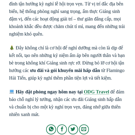
đình tận hưởng kỳ nghỉ lễ hội trọn vẹn. Từ vị trí đắc địa bên
biển, hệ thống phòng nghỉ sang trọng, ẩm thực Giáng sinh
đậm vị, đến các hoạt động giải trí – thư giãn đẳng cấp, mọi
khoảnh khắc đều được chăm chút tỉ mỉ, mang đến những trải
nghiệm khó quên.
Đây không chỉ là cơ hội để nghỉ dưỡng mà còn là dịp để
kết nối, tạo nên những kỷ niệm ấm áp bên người thân và bạn
bè trong không khí Giáng sinh rực rỡ. Đừng bỏ lỡ cơ hội tận
hưởng các
ưu đãi và gói khuyến mãi hấp dẫn
từ Flamingo
Hải Tiến, giúp kỳ nghỉ thêm phần tiện lợi và tiết kiệm.
Hãy đặt phòng ngay hôm nay tại
ODG Travel
để đảm
bảo chỗ nghỉ lý tưởng, nhận các ưu đãi Giáng sinh hấp dẫn
và chuẩn bị cho một kỳ nghỉ trọn vẹn, đáng nhớ giữa thiên
nhiên xanh mát.