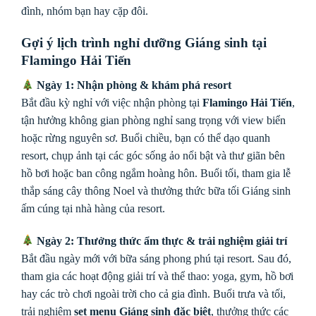
đình, nhóm bạn hay cặp đôi.
Gợi ý lịch trình nghỉ dưỡng Giáng sinh tại
Flamingo Hải Tiến
Ngày 1: Nhận phòng & khám phá resort
Bắt đầu kỳ nghỉ với việc nhận phòng tại
Flamingo Hải Tiến
,
tận hưởng không gian phòng nghỉ sang trọng với view biển
hoặc rừng nguyên sơ. Buổi chiều, bạn có thể dạo quanh
resort, chụp ảnh tại các góc sống ảo nổi bật và thư giãn bên
hồ bơi hoặc ban công ngắm hoàng hôn. Buổi tối, tham gia lễ
thắp sáng cây thông Noel và thưởng thức bữa tối Giáng sinh
ấm cúng tại nhà hàng của resort.
Ngày 2: Thưởng thức ẩm thực & trải nghiệm giải trí
Bắt đầu ngày mới với bữa sáng phong phú tại resort. Sau đó,
tham gia các hoạt động giải trí và thể thao: yoga, gym, hồ bơi
hay các trò chơi ngoài trời cho cả gia đình. Buổi trưa và tối,
trải nghiệm
set menu Giáng sinh đặc biệt
, thưởng thức các