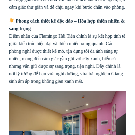
cảm giác thư giãn và dễ chịu ngay khi bước chân vào phòng.
Phong cách thiết kế độc đáo – Hòa hợp thiên nhiên &
sang trọng
Điểm nhấn của Flamingo Hải Tiến chính là sự kết hợp tinh tế
giữa kiến trúc hiện đại và thiên nhiên xung quanh. Các
phòng nghỉ được thiết kế mở, tận dụng tối đa ánh sáng tự
nhiên, mang đến cảm giác gần gũi với cây xanh, biển cả
nhưng vẫn giữ được sự sang trọng, tiện nghi. Đây chính là
nơi lý tưởng để bạn vừa nghỉ dưỡng, vừa trải nghiệm Giáng
sinh ấm áp trong không gian xanh mát.