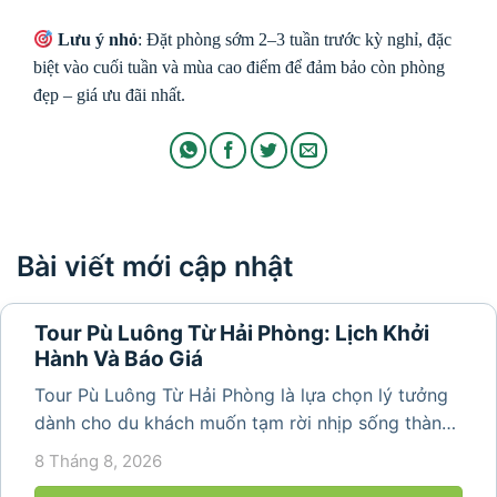
Lưu ý nhỏ
: Đặt phòng sớm 2–3 tuần trước kỳ nghỉ, đặc
biệt vào cuối tuần và mùa cao điểm để đảm bảo còn phòng
đẹp – giá ưu đãi nhất.
Bài viết mới cập nhật
Tour Pù Luông Từ Hải Phòng: Lịch Khởi
Hành Và Báo Giá
Tour Pù Luông Từ Hải Phòng là lựa chọn lý tưởng
dành cho du khách muốn tạm rời nhịp sống thành
phố để tìm về không gian núi rừng trong lành,
8 Tháng 8, 2026
những bản làng bình yên và cảnh quan ruộng bậc