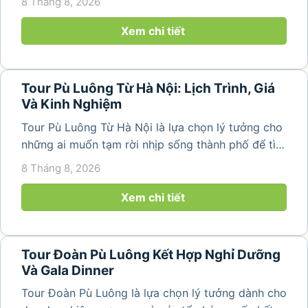
8 Tháng 8, 2026
bản làng bình yên ngay trong một hành trình ngắn
ngày. Không cần di chuyển...
Xem chi tiết
Tour Pù Luông Từ Hà Nội: Lịch Trình, Giá
Và Kinh Nghiệm
Tour Pù Luông Từ Hà Nội là lựa chọn lý tưởng cho
những ai muốn tạm rời nhịp sống thành phố để tìm
về không gian núi rừng xanh mát, những bản làng
8 Tháng 8, 2026
yên bình và ruộng bậc thang đặc trưng của Pù
Luông. Với...
Xem chi tiết
Tour Đoàn Pù Luông Kết Hợp Nghỉ Dưỡng
Và Gala Dinner
Tour Đoàn Pù Luông là lựa chọn lý tưởng dành cho