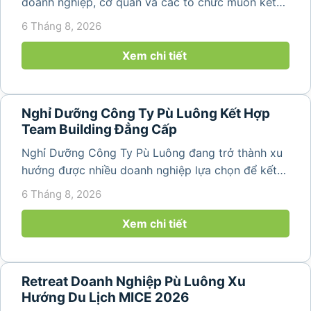
doanh nghiệp, cơ quan và các tổ chức muốn kết
hợp nghỉ dưỡng, tham quan và tổ chức các hoạt
6 Tháng 8, 2026
động gắn kết tập thể. Với cảnh quan thiên nhiên
nguyên sơ, không khí...
Xem chi tiết
Nghỉ Dưỡng Công Ty Pù Luông Kết Hợp
Team Building Đẳng Cấp
Nghỉ Dưỡng Công Ty Pù Luông đang trở thành xu
hướng được nhiều doanh nghiệp lựa chọn để kết
hợp giữa nghỉ ngơi, tái tạo năng lượng và xây
6 Tháng 8, 2026
dựng tinh thần đồng đội. Thay vì những chuyến du
lịch đơn thuần, nhiều công ty...
Xem chi tiết
Retreat Doanh Nghiệp Pù Luông Xu
Hướng Du Lịch MICE 2026