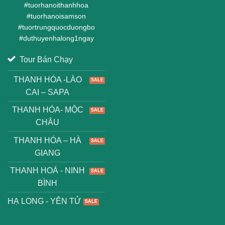
#
tuorhanoithanhhoa
#
tuorhanoisamson
#
tuortrungquocduongbo
#
duthuyenhalong1ngay
Tour Bán Chạy
THANH HÓA -LÀO
CAI – SAPA
THANH HÓA- MỘC
CHÂU
THANH HÓA – HÀ
GIANG
THANH HOÁ - NINH
BÌNH
HẠ LONG - YÊN TỬ