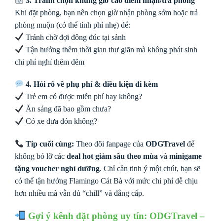
3. Tránh chọn khung giờ cao điểm nhận/trả phòng
Khi đặt phòng, bạn nên chọn giờ nhận phòng sớm hoặc trả
phòng muộn (có thể tính phí nhẹ) để:
Tránh chờ đợi đông đúc tại sảnh
Tận hưởng thêm thời gian thư giãn mà không phát sinh
chi phí nghỉ thêm đêm
4. Hỏi rõ về phụ phí & điều kiện đi kèm
Trẻ em có được miễn phí hay không?
Ăn sáng đã bao gồm chưa?
Có xe đưa đón không?
Tip cuối cùng:
Theo dõi fanpage của
ODGTravel
để
không bỏ lỡ các
deal hot giảm sâu theo mùa
và
minigame
tặng voucher nghỉ dưỡng
. Chỉ cần tinh ý một chút, bạn sẽ
có thể tận hưởng Flamingo Cát Bà với mức chi phí dễ chịu
hơn nhiều mà vẫn đủ “chill” và đẳng cấp.
Gợi ý kênh đặt phòng uy tín: ODGTravel –