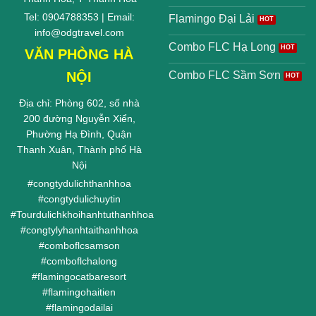
Tel: 0904788353 | Email:
Flamingo Đại Lải
info@odgtravel.com
Combo FLC Hạ Long
VĂN PHÒNG HÀ
NỘI
Combo FLC Sầm Sơn
Địa chỉ: Phòng 602, số nhà
200 đường Nguyễn Xiển,
Phường Hạ Đình, Quận
Thanh Xuân, Thành phố Hà
Nội
#
congtydulichthanhhoa
#
congtydulichuytin
#
Tourdulichkhoihanhtuthanhhoa
#
congtylyhanhtaithanhhoa
#
comboflcsamson
#
comboflchalong
#
flamingocatbaresort
#
flamingohaitien
#
flamingodailai