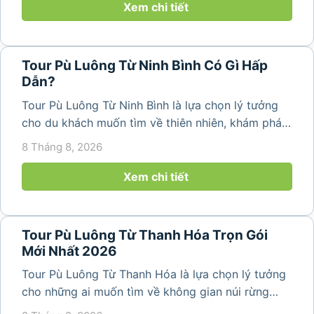
thang đặc trưng. Từ...
Xem chi tiết
Tour Pù Luông Từ Ninh Bình Có Gì Hấp
Dẫn?
Tour Pù Luông Từ Ninh Bình là lựa chọn lý tưởng
cho du khách muốn tìm về thiên nhiên, khám phá
bản làng và tận hưởng không gian nghỉ dưỡng yên
8 Tháng 8, 2026
bình. Với lịch trình 2N1Đ hoặc 3N2Đ, hành trình có
thể kết hợp tham...
Xem chi tiết
Tour Pù Luông Từ Thanh Hóa Trọn Gói
Mới Nhất 2026
Tour Pù Luông Từ Thanh Hóa là lựa chọn lý tưởng
cho những ai muốn tìm về không gian núi rừng
trong lành, ruộng bậc thang xanh mướt và những