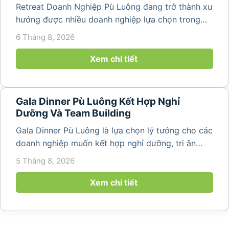
Retreat Doanh Nghiệp Pù Luông đang trở thành xu
hướng được nhiều doanh nghiệp lựa chọn trong
năm 2026 khi nhu cầu kết hợp nghỉ dưỡng, hội
6 Tháng 8, 2026
họp và gắn kết đội ngũ ngày càng tăng. Không chỉ
mang đến khoảng thời gian thư giãn...
Xem chi tiết
Gala Dinner Pù Luông Kết Hợp Nghỉ
Dưỡng Và Team Building
Gala Dinner Pù Luông là lựa chọn lý tưởng cho các
doanh nghiệp muốn kết hợp nghỉ dưỡng, tri ân
nhân viên và xây dựng tinh thần đồng đội trong
5 Tháng 8, 2026
không gian thiên nhiên yên bình. Với khung cảnh
núi rừng hùng vĩ, không khí...
Xem chi tiết