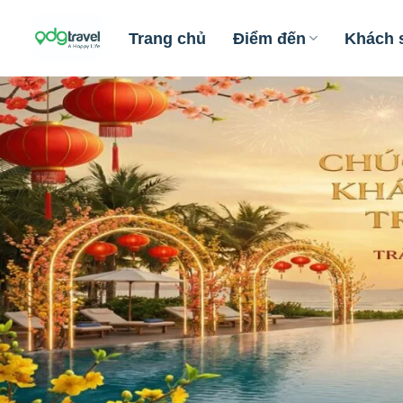
Skip
to
Trang chủ
Điểm đến
Khách 
content