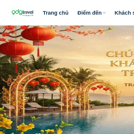
Skip
to
Trang chủ
Điểm đến
Khách 
content