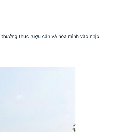
 thưởng thức rượu cần và hòa mình vào nhịp