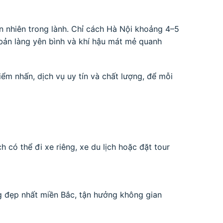
ên nhiên trong lành. Chỉ cách Hà Nội khoảng 4–5
 bản làng yên bình và khí hậu mát mẻ quanh
ểm nhấn, dịch vụ uy tín và chất lượng, để mỗi
có thể đi xe riêng, xe du lịch hoặc đặt tour
g đẹp nhất miền Bắc, tận hưởng không gian