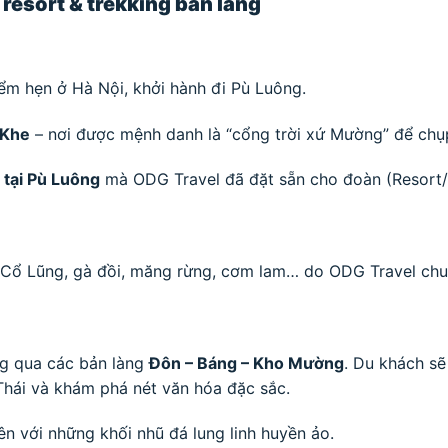
 resort & trekking bản làng
ểm hẹn ở Hà Nội, khởi hành đi Pù Luông.
 Khe
– nơi được mệnh danh là “cổng trời xứ Mường” để chụ
 tại Pù Luông
mà ODG Travel đã đặt sẵn cho đoàn (Resort/ 
t Cổ Lũng, gà đồi, măng rừng, cơm lam… do ODG Travel chu
ng qua các bản làng
Đôn – Báng – Kho Mường
. Du khách s
Thái và khám phá nét văn hóa đặc sắc.
ên với những khối nhũ đá lung linh huyền ảo.