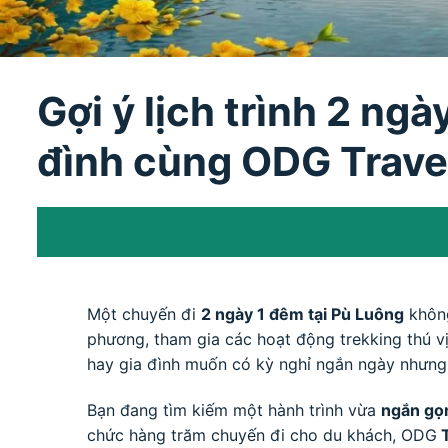
Gợi ý lịch trình 2 ng
đình cùng ODG Trave
Một chuyến đi
2 ngày 1 đêm tại Pù Luông
không
phương, tham gia các hoạt động trekking thú v
hay gia đình muốn có kỳ nghỉ ngắn ngày nhưng 
Bạn đang tìm kiếm một hành trình vừa
ngắn gọ
chức hàng trăm chuyến đi cho du khách, ODG
T