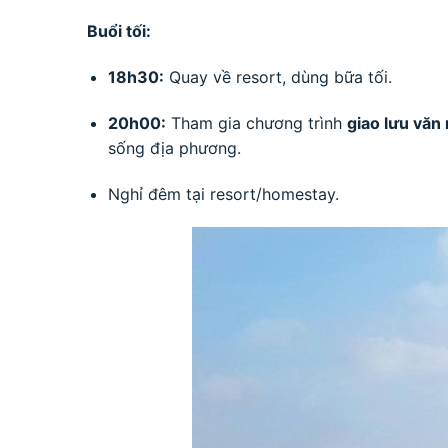
Buổi tối:
18h30:
Quay về resort, dùng bữa tối.
20h00:
Tham gia chương trình
giao lưu văn
sống địa phương.
Nghỉ đêm tại resort/homestay.