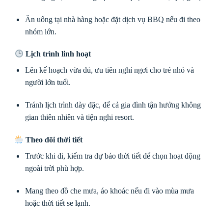
Ăn uống tại nhà hàng hoặc đặt dịch vụ BBQ nếu đi theo
nhóm lớn.
Lịch trình linh hoạt
Lên kế hoạch vừa đủ, ưu tiên nghỉ ngơi cho trẻ nhỏ và
người lớn tuổi.
Tránh lịch trình dày đặc, để cả gia đình tận hưởng không
gian thiên nhiên và tiện nghi resort.
Theo dõi thời tiết
Trước khi đi, kiểm tra dự báo thời tiết để chọn hoạt động
ngoài trời phù hợp.
Mang theo đồ che mưa, áo khoác nếu đi vào mùa mưa
hoặc thời tiết se lạnh.