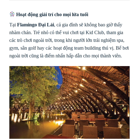
Hoạt động giải trí cho mọi lứa tuổi
Tại
Flamingo Đại Lải
, cả gia đình sẽ không bao giờ thấy
nhàm chán. Trẻ nhỏ có thể vui chơi tại Kid Club, tham gia
các trò chơi ngoài trời, trong khi người lớn trải nghiệm spa,
gym, sân golf hay các hoạt động team building thú vị. Bể bơi
ngoài trời cũng là điểm nhấn hấp dẫn cho mọi thành viên.