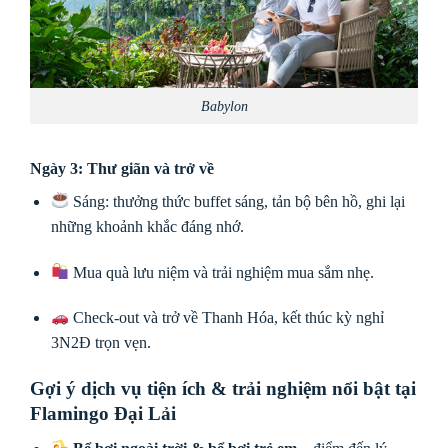
Babylon
Ngày 3: Thư giãn và trở về
Sáng: thưởng thức buffet sáng, tản bộ bên hồ, ghi lại
những khoảnh khắc đáng nhớ.
Mua quà lưu niệm và trải nghiệm mua sắm nhẹ.
Check-out và trở về Thanh Hóa, kết thúc kỳ nghỉ
3N2Đ trọn vẹn.
Gợi ý dịch vụ tiện ích & trải nghiệm nổi bật tại
Flamingo Đại Lải