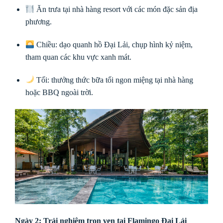
Ăn trưa tại nhà hàng resort với các món đặc sản địa
phương.
Chiều: dạo quanh hồ Đại Lải, chụp hình kỷ niệm,
tham quan các khu vực xanh mát.
Tối: thưởng thức bữa tối ngon miệng tại nhà hàng
hoặc BBQ ngoài trời.
Ngày 2: Trải nghiệm trọn vẹn tại Flamingo Đại Lải