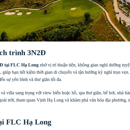
ịch trình 3N2Đ
N2Đ tại FLC Hạ Long
nhờ vị trí thuận tiện, không gian nghỉ dưỡng tuyệ
, giúp bạn tiết kiệm thời gian di chuyển và tận hưởng kỳ nghỉ trọn vẹn
n sự yên bình và thư giãn tối đa.
à villa sang trọng với view biển hoặc hồ, spa thư giãn, bể bơi, nhà h
 ngoài trời, tham quan Vịnh Hạ Long và khám phá văn hóa địa phương,
tại FLC Hạ Long