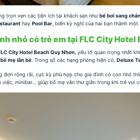
 trọn vẹn các tiện ích tại khách sạn như
bể bơi sang chản
staurant
hay
Pool Bar
, biến kỳ nghỉ của hai bạn thành một
nh nhỏ có trẻ em tại FLC City Hote
 FLC City Hotel Beach Quy Nhơn
, yếu tố quan trọng nhất k
ả bố mẹ lẫn bé
. Trong số các hạng phòng hiện có,
Deluxe T
g đơn rộng rãi, cực kỳ phù hợp cho gia đình có con nhỏ thíc
làm việc, minibar… giúp bố mẹ vẫn thư giãn trong khi trẻ vui 