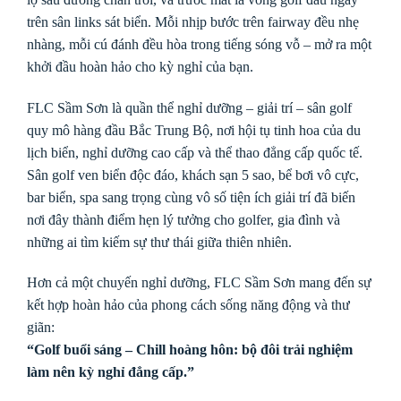
trên sân links sát biển. Mỗi nhịp bước trên fairway đều nhẹ
nhàng, mỗi cú đánh đều hòa trong tiếng sóng vỗ – mở ra một
khởi đầu hoàn hảo cho kỳ nghỉ của bạn.
FLC Sầm Sơn là quần thể nghỉ dưỡng – giải trí – sân golf
quy mô hàng đầu Bắc Trung Bộ, nơi hội tụ tinh hoa của du
lịch biển, nghỉ dưỡng cao cấp và thể thao đẳng cấp quốc tế.
Sân golf ven biển độc đáo, khách sạn 5 sao, bể bơi vô cực,
bar biển, spa sang trọng cùng vô số tiện ích giải trí đã biến
nơi đây thành điểm hẹn lý tưởng cho golfer, gia đình và
những ai tìm kiếm sự thư thái giữa thiên nhiên.
Hơn cả một chuyến nghỉ dưỡng, FLC Sầm Sơn mang đến sự
kết hợp hoàn hảo của phong cách sống năng động và thư
giãn:
“Golf buổi sáng – Chill hoàng hôn: bộ đôi trải nghiệm
làm nên kỳ nghỉ đẳng cấp.”