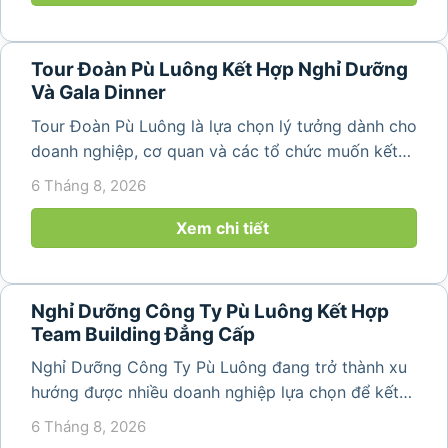
Tour Đoàn Pù Luông Kết Hợp Nghỉ Dưỡng
Và Gala Dinner
Tour Đoàn Pù Luông là lựa chọn lý tưởng dành cho
doanh nghiệp, cơ quan và các tổ chức muốn kết
hợp nghỉ dưỡng, tham quan và tổ chức các hoạt
6 Tháng 8, 2026
động gắn kết tập thể. Với cảnh quan thiên nhiên
nguyên sơ, không khí...
Xem chi tiết
Nghỉ Dưỡng Công Ty Pù Luông Kết Hợp
Team Building Đẳng Cấp
Nghỉ Dưỡng Công Ty Pù Luông đang trở thành xu
hướng được nhiều doanh nghiệp lựa chọn để kết
hợp giữa nghỉ ngơi, tái tạo năng lượng và xây
6 Tháng 8, 2026
dựng tinh thần đồng đội. Thay vì những chuyến du