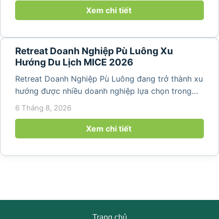
lịch đơn thuần, nhiều công ty...
Xem chi tiết
Retreat Doanh Nghiệp Pù Luông Xu
Hướng Du Lịch MICE 2026
Retreat Doanh Nghiệp Pù Luông đang trở thành xu
hướng được nhiều doanh nghiệp lựa chọn trong
năm 2026 khi nhu cầu kết hợp nghỉ dưỡng, hội
6 Tháng 8, 2026
họp và gắn kết đội ngũ ngày càng tăng. Không chỉ
mang đến khoảng thời gian thư giãn...
Xem chi tiết
Trang chủ