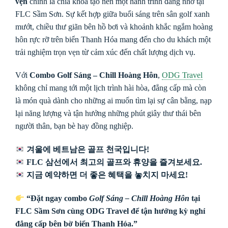
vẹn
chính là chìa khóa tạo nên một hành trình đáng nhớ tại
FLC Sầm Sơn. Sự kết hợp giữa buổi sáng trên sân golf xanh
mướt, chiều thư giãn bên hồ bơi và khoảnh khắc ngắm hoàng
hôn rực rỡ trên biển Thanh Hóa mang đến cho du khách một
trải nghiệm trọn vẹn từ cảm xúc đến chất lượng dịch vụ.
Với
Combo Golf Sáng – Chill Hoàng Hôn
,
ODG Travel
không chỉ mang tới một lịch trình hài hòa, đẳng cấp mà còn
là món quà dành cho những ai muốn tìm lại sự cân bằng, nạp
lại năng lượng và tận hưởng những phút giây thư thái bên
người thân, bạn bè hay đồng nghiệp.
겨울에 베트남은 골프 천국입니다!
FLC 삼선에서 최고의 골프와 휴양을 즐겨보세요.
지금 예약하면 더 좋은 혜택을 놓치지 마세요!
“Đặt ngay combo
Golf Sáng – Chill Hoàng Hôn
tại
FLC Sầm Sơn cùng ODG Travel để tận hưởng kỳ nghỉ
đẳng cấp bên bờ biển Thanh Hóa.”