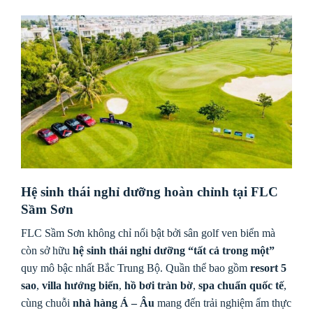
Hệ sinh thái nghỉ dưỡng hoàn chỉnh tại FLC
Sầm Sơn
FLC Sầm Sơn không chỉ nổi bật bởi sân golf ven biển mà
còn sở hữu
hệ sinh thái nghỉ dưỡng “tất cả trong một”
quy mô bậc nhất Bắc Trung Bộ. Quần thể bao gồm
resort 5
sao
,
villa hướng biển
,
hồ bơi tràn bờ
,
spa chuẩn quốc tế
,
cùng chuỗi
nhà hàng Á – Âu
mang đến trải nghiệm ẩm thực