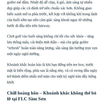
golfer mê đắm. Nhiệt độ dễ chịu, ít gió, ánh sáng tự nhiên
đẹp giúp các cú đánh trở nên chuẩn xác hơn. Không gian
biển xanh mở ra phía trước, kết hợp với không khí trong lành
của buổi sớm tạo nên cảm giác sảng khoái ngay từ những
bước đi đầu tiên trên fairway.
Chơi golf vào buổi sáng không chỉ tốt cho sức khỏe – tăng
lưu thông máu, cải thiện tinh thần – mà còn giúp golfer
“refresh” hoàn toàn năng lượng, sẵn sàng tận hưởng trọn vẹn
một ngày nghỉ dưỡng.
Khoảnh khắc hoàn hảo là khi bạn đứng trên tee box, trước
mặt là biển rộng, phía sau là nắng nhẹ, và cú swing đầu ngày
trở thành điểm nhấn mở màn cho một kỳ nghỉ tràn đầy hứng
khởi.
Chill hoàng hôn – Khoảnh khắc không thể bỏ
lỡ tại FLC Sầm Sơn