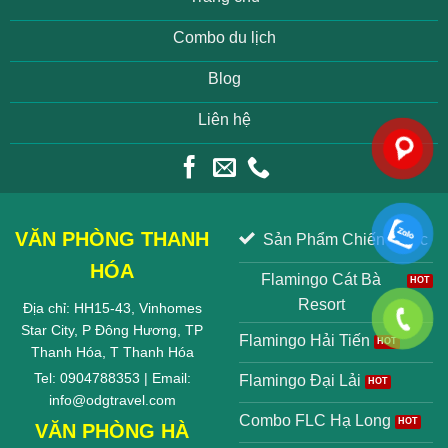
Combo du lịch
Blog
Liên hệ
VĂN PHÒNG THANH
Sản Phẩm Chiến Lược
HÓA
Flamingo Cát Bà
Resort
Địa chỉ: HH15-43, Vinhomes
Star City, P Đông Hương, TP
Flamingo Hải Tiến
Thanh Hóa, T Thanh Hóa
Tel: 0904788353 | Email:
Flamingo Đại Lải
info@odgtravel.com
Combo FLC Hạ Long
VĂN PHÒNG HÀ