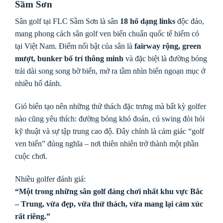
Sầm Sơn
Sân golf tại FLC Sầm Sơn là sân
18 hố dạng links
độc đáo,
mang phong cách sân golf ven biển chuẩn quốc tế hiếm có
tại Việt Nam. Điểm nổi bật của sân là
fairway rộng, green
mượt, bunker bố trí thông minh
và đặc biệt là đường bóng
trải dài song song bờ biển, mở ra tầm nhìn biển ngoạn mục ở
nhiều hố đánh.
Gió biển tạo nên những thử thách đặc trưng mà bất kỳ golfer
nào cũng yêu thích: đường bóng khó đoán, cú swing đòi hỏi
kỹ thuật và sự tập trung cao độ. Đây chính là cảm giác “golf
ven biển” đúng nghĩa – nơi thiên nhiên trở thành một phần
cuộc chơi.
Nhiều golfer đánh giá:
“Một trong những sân golf đáng chơi nhất khu vực Bắc
– Trung, vừa đẹp, vừa thử thách, vừa mang lại cảm xúc
rất riêng.”