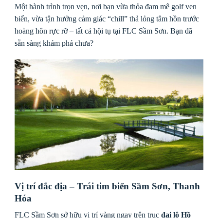
Một hành trình trọn vẹn, nơi bạn vừa thỏa đam mê golf ven
biển, vừa tận hưởng cảm giác “chill” thả lỏng tâm hồn trước
hoàng hôn rực rỡ – tất cả hội tụ tại FLC Sầm Sơn. Bạn đã
sẵn sàng khám phá chưa?
Vị trí đắc địa – Trái tim biển Sầm Sơn, Thanh
Hóa
FLC Sầm Sơn sở hữu vị trí vàng ngay trên trục
đại lộ Hồ