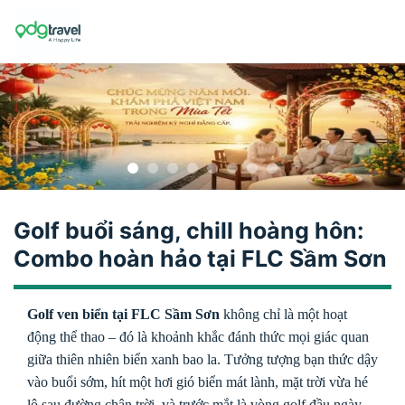
Skip
to
content
Golf buổi sáng, chill hoàng hôn:
Combo hoàn hảo tại FLC Sầm Sơn
Golf ven biển tại FLC Sầm Sơn
không chỉ là một hoạt
động thể thao – đó là khoảnh khắc đánh thức mọi giác quan
giữa thiên nhiên biển xanh bao la. Tưởng tượng bạn thức dậy
vào buổi sớm, hít một hơi gió biển mát lành, mặt trời vừa hé
lộ sau đường chân trời, và trước mắt là vòng golf đầu ngày