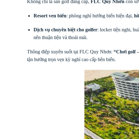
Không chỉ là sân golf đẳng cấp,
FLC Quy Nhơn
còn sở
Resort ven biển
: phòng nghỉ hướng biển hiện đại,
hồ
Dịch vụ chuyên biệt cho golfer
: locker tiện nghi, h
nên thuận tiện và thoải mái.
Thông điệp xuyên suốt tại FLC Quy Nhơn:
“Chơi golf 
tận hưởng trọn vẹn kỳ nghỉ cao cấp bên biển.