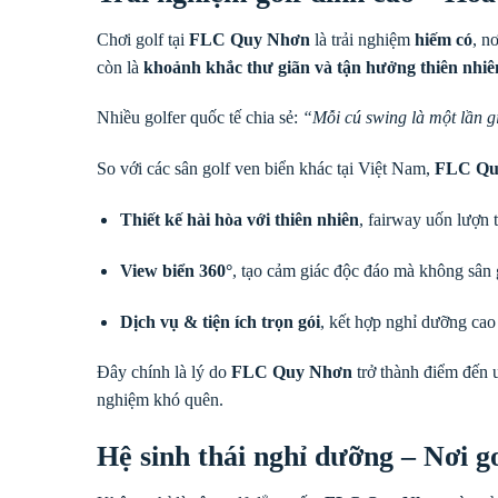
Chơi golf tại
FLC Quy Nhơn
là trải nghiệm
hiếm có
, n
còn là
khoảnh khắc thư giãn và tận hưởng thiên nhiê
Nhiều golfer quốc tế chia sẻ:
“Mỗi cú swing là một lần g
So với các sân golf ven biển khác tại Việt Nam,
FLC Qu
Thiết kế hài hòa với thiên nhiên
, fairway uốn lượn 
View biển 360°
, tạo cảm giác độc đáo mà không sân 
Dịch vụ & tiện ích trọn gói
, kết hợp nghỉ dưỡng cao 
Đây chính là lý do
FLC Quy Nhơn
trở thành điểm đến ư
nghiệm khó quên.
Hệ sinh thái nghỉ dưỡng – Nơi g