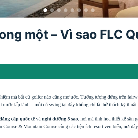
rong một – Vì sao FLC 
nghiệm mà bất cứ golfer nào cũng mơ ước. Tưởng tượng đứng trên fairway
ặt nước lấp lánh – mỗi cú swing tại đây không chỉ là thử thách kỹ thuậ
 đẳng cấp quốc tế
và
nghỉ dưỡng 5 sao
, nơi mà tinh hoa thiết kế sân
n Course & Mountain Course cùng các tiện ích resort ven biển, nơi đâ