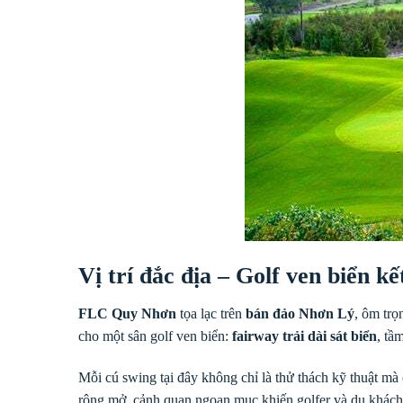
Vị trí đắc địa – Golf ven biển k
FLC Quy Nhơn
tọa lạc trên
bán đảo Nhơn Lý
, ôm trọ
cho một sân golf ven biển:
fairway trải dài sát biển
, tầ
Mỗi cú swing tại đây không chỉ là thử thách kỹ thuật mà 
rộng mở, cảnh quan ngoạn mục khiến golfer và du khách 