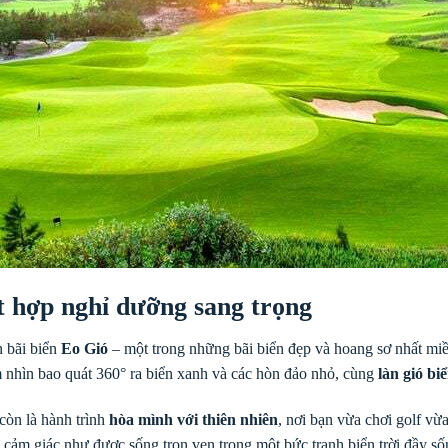
ết hợp nghỉ dưỡng sang trọng
n bãi biển
Eo Gió
– một trong những bãi biển đẹp và hoang sơ nhất miền
m nhìn bao quát 360° ra biển xanh và các hòn đảo nhỏ, cùng
làn gió bi
còn là hành trình
hòa mình với thiên nhiên
, nơi bạn vừa chơi golf v
cảm giác như được sống trọn vẹn trong một bức tranh biển trời đầy số