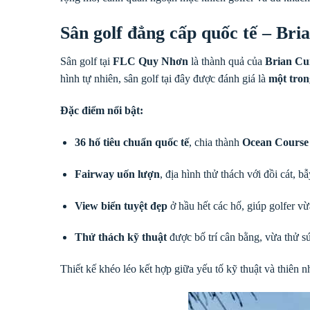
Sân golf đẳng cấp quốc tế – Bria
Sân golf tại
FLC Quy Nhơn
là thành quả của
Brian Cu
hình tự nhiên, sân golf tại đây được đánh giá là
một tron
Đặc điểm nổi bật:
36 hố tiêu chuẩn quốc tế
, chia thành
Ocean Course
Fairway uốn lượn
, địa hình thử thách với đồi cát, 
View biển tuyệt đẹp
ở hầu hết các hố, giúp golfer v
Thử thách kỹ thuật
được bố trí cân bằng, vừa thử sứ
Thiết kế khéo léo kết hợp giữa yếu tố kỹ thuật và thiên 