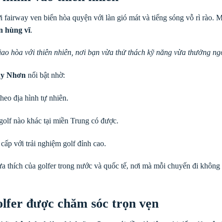
ơi fairway ven biển hòa quyện với làn gió mát và tiếng sóng vỗ rì rào. 
n hùng vĩ
.
iao hòa với thiên nhiên, nơi bạn vừa thử thách kỹ năng vừa thưởng n
y Nhơn
nổi bật nhờ:
theo địa hình tự nhiên.
golf nào khác tại miền Trung có được.
cấp với trải nghiệm golf đỉnh cao.
a thích của golfer trong nước và quốc tế, nơi mà mỗi chuyến đi không ch
olfer được chăm sóc trọn vẹn