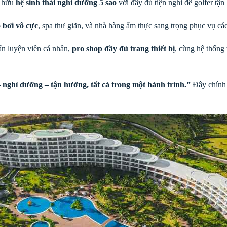
 hữu
hệ sinh thái nghỉ dưỡng 5 sao
với đầy đủ tiện nghi để golfer tận
 bơi vô cực
, spa thư giãn, và nhà hàng ẩm thực sang trọng phục vụ cá
uấn luyện viên cá nhân,
pro shop đầy đủ trang thiết bị
, cùng hệ thống
– nghỉ dưỡng – tận hưởng, tất cả trong một hành trình.”
Đây chính l