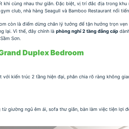
 khi cùng nhau thư giãn. Đặc biệt, vị trí đắc địa trong kh
i, gym club, nhà hàng Seagull và Bamboo Restaurant nổi tiến
room còn là điểm dừng chân lý tưởng để tận hưởng trọn vẹ
lại. Vì thế, đây chính là
phòng nghỉ 2 tầng đẳng cấp
dành
C Sầm Sơn.
g Grand Duplex Bedroom
ới kiến trúc 2 tầng hiện đại, phân chia rõ ràng không gian
từ giường ngủ êm ái, sofa thư giãn, bàn làm việc tiện lợi 