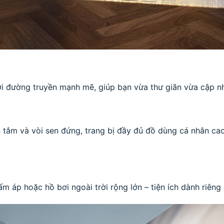
ới đường truyền mạnh mẽ, giúp bạn vừa thư giãn vừa cập nhậ
ồn tắm và vòi sen đứng, trang bị đầy đủ đồ dùng cá nhân ca
 ấm áp hoặc hồ bơi ngoài trời rộng lớn – tiện ích dành riê