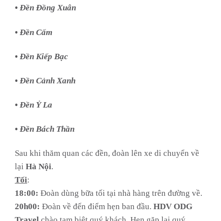
• Đền Đồng Xuân
• Đền Cấm
• Đền Kiếp Bạc
• Đền Cảnh Xanh
• Đền Ỷ La
• Đền Bách Thần
Sau khi thăm quan các đền, đoàn lên xe di chuyển về
lại
Hà Nội
.
Tối
:
18:00:
Đoàn dùng bữa tối tại nhà hàng trên đường về.
20h00:
Đoàn về đến điểm hẹn ban đầu.
HDV ODG
Travel
chào tạm biệt quý khách. Hẹn gặp lại quý