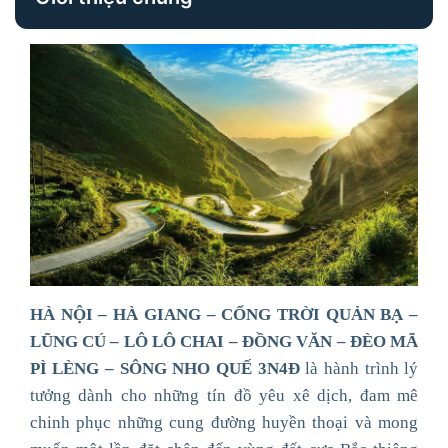
HÀ NỘI – HÀ GIANG – CỔNG TRỜI QUẢN BẠ –
LŨNG CÚ – LÔ LÔ CHAI – ĐỒNG VĂN – ĐÈO MÃ
PÌ LÈNG – SÔNG NHO QUẾ 3N4Đ
là hành trình lý
tưởng dành cho những tín đồ yêu xê dịch, đam mê
chinh phục những cung đường huyền thoại và mong