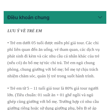
Điều khoản chung
LƯU Ý VỀ TRẺ EM
• Trẻ em dưới 05 tuổi được miễn phí giá tour. Các chi
phí liên quan đến ăn uống, vé tham quan, các dịch vụ
phát sinh đi kèm và các nhu cầu cá nhân khác của trẻ
(nếu có) do bố mẹ tự túc chi trả. Trẻ em ngủ chung
phòng, chung giường với bố mẹ; bố mẹ tự chịu trách
nhiệm chăm sóc, quản lý trẻ trong suốt hành trình.
• Trẻ em từ 5 – 11 tuổi giá tour là 80% giá tour người
lớn. (Tiêu chuẩn: 01 suất ăn + 01 ghế ngồi và ngủ
ghép cùng giường với bố mẹ. Trường hợp có nhu cầu
giường riêng hoặc sử dụng giường phụ, bên B sẽ áp