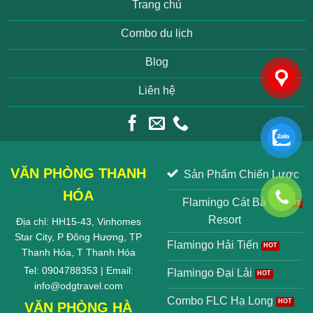
Trang chủ
Combo du lịch
Blog
Liên hệ
VĂN PHÒNG THANH
Sản Phẩm Chiến Lược
HÓA
Flamingo Cát Bà
Resort
Địa chỉ: HH15-43, Vinhomes
Star City, P Đông Hương, TP
Flamingo Hải Tiến
Thanh Hóa, T Thanh Hóa
Tel: 0904788353 | Email:
Flamingo Đại Lải
info@odgtravel.com
Combo FLC Hạ Long
VĂN PHÒNG HÀ