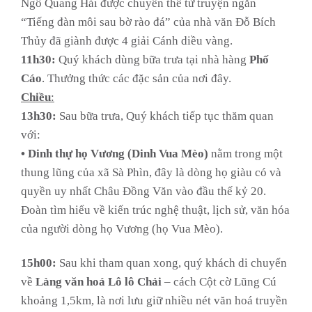
Ngô Quang Hải được chuyển thể từ truyện ngắn
“Tiếng đàn môi sau bờ rào đá” của nhà văn Đỗ Bích
Thủy đã giành được 4 giải Cánh diều vàng.
11h30:
Quý khách dùng bữa trưa tại nhà hàng
Phố
Cáo
. Thưởng thức các đặc sản của nơi đây.
Chiều
:
13h30:
Sau bữa trưa, Quý khách tiếp tục thăm quan
với:
• Dinh thự họ Vương (Dinh Vua Mèo)
nằm trong một
thung lũng của xã Sà Phìn, đây là dòng họ giàu có và
quyền uy nhất Châu Đồng Văn vào đầu thế kỷ 20.
Đoàn tìm hiểu về kiến trúc nghệ thuật, lịch sử, văn hóa
của người dòng họ Vương (họ Vua Mèo).
15h00:
Sau khi tham quan xong, quý khách di chuyển
về
Làng văn hoá Lô lô Chải
– cách Cột cờ Lũng Cú
khoảng 1,5km, là nơi lưu giữ nhiều nét văn hoá truyền