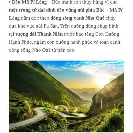
• Đèo Mã Pí Lèng
– Bức tranh sơn thủy hùng vĩ của
một trong tứ đại đỉnh đèo vùng núi phía Bắc – Mã Pí
Lèng
nằm dọc theo
dòng sông xanh Nho Quế
chảy
qua khe vực núi Pu Sản. Trên đường dừng chụp hình
tại
tượng đài Thanh Niên
trước bảo tàng Con Đường
Hạnh Phúc, ngắm con đường hạnh phúc và toàn cảnh
dòng sông Nho Quế từ trên cao.