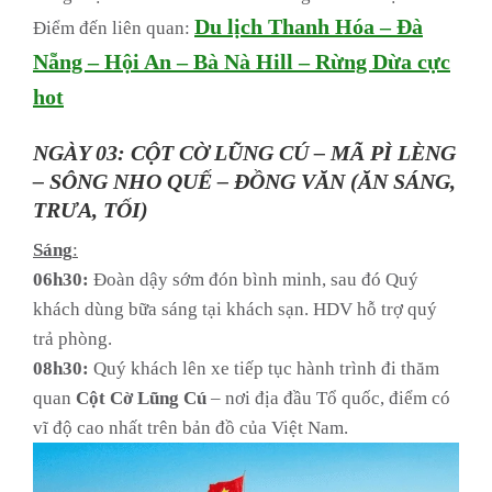
Du lịch Thanh Hóa – Đà
Điểm đến liên quan:
Nẵng – Hội An – Bà Nà Hill – Rừng Dừa cực
hot
NGÀY 03: CỘT CỜ LŨNG CÚ – MÃ PÌ LÈNG
– SÔNG NHO QUẾ – ĐỒNG VĂN (ĂN SÁNG,
TRƯA, TỐI)
Sáng
:
06h30:
Đoàn dậy sớm đón bình minh, sau đó Quý
khách dùng bữa sáng tại khách sạn. HDV hỗ trợ quý
trả phòng.
08h30:
Quý khách lên xe tiếp tục hành trình đi thăm
quan
Cột Cờ Lũng Cú
– nơi địa đầu Tổ quốc, điểm có
vĩ độ cao nhất trên bản đồ của Việt Nam.