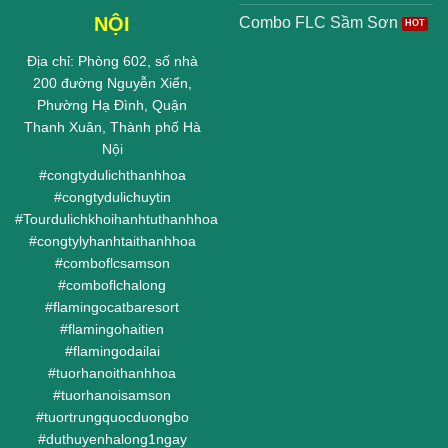
NỘI
Combo FLC Sầm Sơn
Địa chỉ: Phòng 602, số nhà
200 đường Nguyễn Xiển,
Phường Hạ Đình, Quận
Thanh Xuân, Thành phố Hà
Nội
#
congtydulichthanhhoa
#
congtydulichuytin
#
Tourdulichkhoihanhtuthanhhoa
#
congtylyhanhtaithanhhoa
#
comboflcsamson
#
comboflchalong
#
flamingocatbaresort
#
flamingohaitien
#
flamingodailai
#
tuorhanoithanhhoa
#
tuorhanoisamson
#
tuortrungquocduongbo
#
duthuyenhalong1ngay