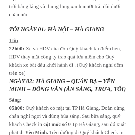
trời bảng lảng và thung lũng xanh mướt trải dài dưới
chân núi.
TỐI NGÀY 01: HÀ NỘI – HÀ GIANG
Tối:
22h00:
Xe và HDV của đón Quý khách tại điểm hẹn,
HDV thay mặt công ty trao quà lưu niệm cho Quý
khách xe bắt đầu khởi hành đi
.
(Quý khách nghỉ đêm
trên xe)
NGÀY 02: HÀ GIANG – QUẢN BẠ – YÊN
MINH – ĐỒNG VĂN (ĂN SÁNG, TRƯA, TỐI)
Sáng
:
05h00:
Quý khách có mặt tại TP Hà Giang. Đoàn dừng
chân nghỉ ngơi và dùng bữa sáng. Sau bữa sáng, quý
khách Check in
cột mốc số 0
Tp Hà Giang, sau đó xuất
phát đi
Yên Minh.
Trên đường đi Quý khách Check in