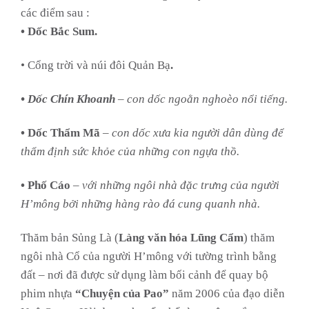
các điểm sau :
• Dốc Bắc Sum.
• Cổng trời và núi đôi Quản Bạ
.
• Dốc Chín Khoanh
– con dốc ngoằn nghoèo nổi tiếng.
• Dốc Thẩm Mã
–
con dốc xưa kia người dân dùng để
thẩm định sức khỏe của những con ngựa thồ.
• Phố Cáo
– với những ngôi nhà đặc trưng của người
H’mông bởi những hàng rào đá cung quanh nhà.
Thăm bản Sủng Là (
Làng văn hóa Lũng Cẩm
) thăm
ngôi nhà Cổ của người H’mông với tường trình bằng
đất – nơi đã được sử dụng làm bối cảnh để quay bộ
phim nhựa
“Chuyện của Pao”
năm 2006 của đạo diễn