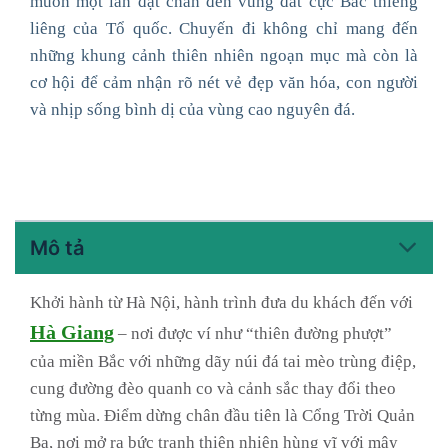
muốn một lần đặt chân đến vùng đất cực Bắc thiêng
liêng của Tổ quốc. Chuyến đi không chỉ mang đến
những khung cảnh thiên nhiên ngoạn mục mà còn là
cơ hội để cảm nhận rõ nét vẻ đẹp văn hóa, con người
và nhịp sống bình dị của vùng cao nguyên đá.
Mô tả
Khởi hành từ
Hà Nội
, hành trình đưa du khách đến với
Hà Giang
– nơi được ví như “thiên đường phượt”
của miền Bắc với những dãy núi đá tai mèo trùng điệp,
cung đường đèo quanh co và cảnh sắc thay đổi theo
từng mùa. Điểm dừng chân đầu tiên là
Cổng Trời Quản
Bạ
, nơi mở ra bức tranh thiên nhiên hùng vĩ với mây