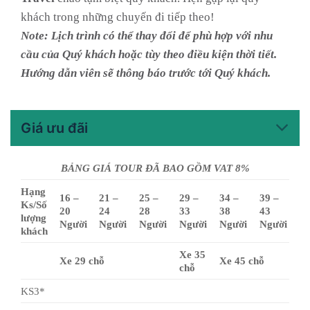
khách trong những chuyến đi tiếp theo!
Note: Lịch trình có thể thay đổi để phù hợp với nhu
cầu của Quý khách hoặc tùy theo điều kiện thời tiết.
Hướng dẫn viên sẽ thông báo trước tới Quý khách.
Giá ưu đãi
BẢNG GIÁ TOUR ĐÃ BAO GỒM VAT 8%
Hạng
16 –
21 –
25 –
29 –
34 –
39 –
Ks/Số
20
24
28
33
38
43
lượng
Người
Người
Người
Người
Người
Người
khách
Xe 35
Xe 29 chỗ
Xe 45 chỗ
chỗ
KS3*