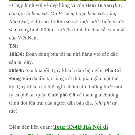
• Chụp hình với vẻ đẹp hùng vĩ của
Hẻm Tu Sản
(hay
còn gọi là hẻm vực Mã Pì Lèng hoặc hẻm vực sông
Nho Quế)
ở độ cao 1500m so với mực nước biển và độ
sâu trung bình 800m
–
nơi địa hình bị chia cắt sâu nhất
của Việt Nam.
Tối:
18h30:
Đoàn dùng bữa tối tại nhà hàng với các đặc
sản tại đây.
20h00:
Sau bữa tối, Quý khách dạo bộ ngắm
Phố Cổ
Đồng Văn
đã tồn tại cùng với thời gian gần một thế
kỷ. Quý khách có thể ngồi nhâm nhi thưởng thức một
ly cà phê tại quán
Café phố Cổ
và tham gia chương
trình đốt lửa trại của người dân bản địa.
(chi phí tự
túc).
Tour 3N4Đ Hà Nội đi
Điểm đến liên quan: