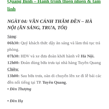
Quảng Bình – Hành trình thiên nhiên & tâm
linh
NGÀY 04: VÃN CẢNH THĂM ĐỀN – HÀ
NỘI (ĂN SÁNG, TRƯA, TỐI)
Sáng
:
06h30:
Quý khách thức dậy ăn sáng và làm thủ tục trả
phòng.
07h30:
HDV và xe đưa đoàn khởi hành về
Hà Nội.
12h00:
Đoàn dùng bữa trưa tại nhà hàng Tuyên Quang
Chiều
:
13h00:
Sau bữa trưa, oàn di chuyển lên xe đi lễ bái các
đền nổi tiếng tại TP.
Tuyên Quang
,
• Đền Thượng
• Đền Hạ