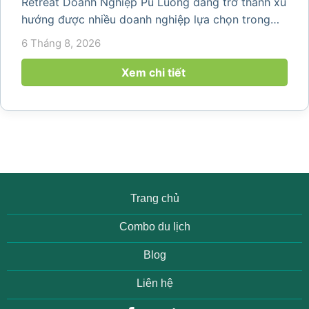
Retreat Doanh Nghiệp Pù Luông đang trở thành xu
hướng được nhiều doanh nghiệp lựa chọn trong
năm 2026 khi nhu cầu kết hợp nghỉ dưỡng, hội
6 Tháng 8, 2026
họp và gắn kết đội ngũ ngày càng tăng. Không chỉ
mang đến khoảng thời gian thư giãn...
Xem chi tiết
Trang chủ
Combo du lịch
Blog
Liên hệ