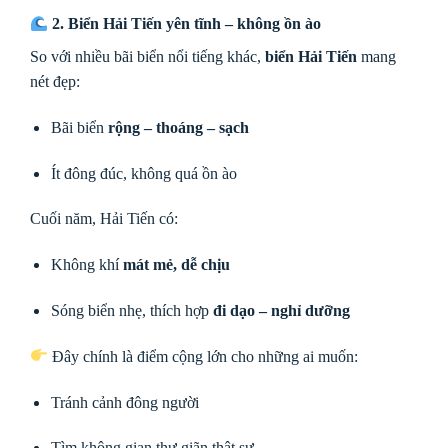
2. Biển Hải Tiến yên tĩnh – không ồn ào
So với nhiều bãi biển nổi tiếng khác,
biển Hải Tiến
mang
nét đẹp:
Bãi biển
rộng – thoáng – sạch
Ít đông đúc, không quá ồn ào
Cuối năm, Hải Tiến có:
Không khí
mát mẻ, dễ chịu
Sóng biển nhẹ, thích hợp
đi dạo – nghỉ dưỡng
Đây chính là điểm cộng lớn cho những ai muốn:
Tránh cảnh đông người
Tìm không gian thư giãn thật sự