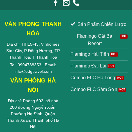
VĂN PHÒNG THANH
Sản Phẩm Chiến Lược
HÓA
Flamingo Cát Bà
Resort
Địa chỉ: HH15-43, Vinhomes
Star City, P Đông Hương, TP
Flamingo Hải Tiến
Thanh Hóa, T Thanh Hóa
Tel: 0904788353 | Email:
Flamingo Đại Lải
info@odgtravel.com
Combo FLC Hạ Long
VĂN PHÒNG HÀ
NỘI
Combo FLC Sầm Sơn
Địa chỉ: Phòng 602, số nhà
200 đường Nguyễn Xiển,
Phường Hạ Đình, Quận
Thanh Xuân, Thành phố Hà
Nội