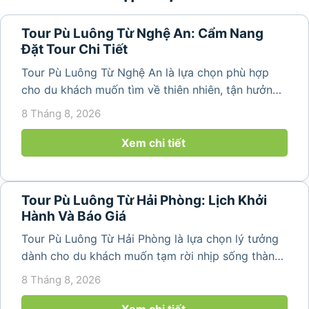
Tour Pù Luông Từ Nghệ An: Cẩm Nang
Đặt Tour Chi Tiết
Tour Pù Luông Từ Nghệ An là lựa chọn phù hợp
cho du khách muốn tìm về thiên nhiên, tận hưởng
không khí trong lành và khám phá vẻ đẹp bình yên
8 Tháng 8, 2026
của vùng núi Thanh Hóa. Với những bản làng mộc
mạc, ruộng bậc...
Xem chi tiết
Tour Pù Luông Từ Hải Phòng: Lịch Khởi
Hành Và Báo Giá
Tour Pù Luông Từ Hải Phòng là lựa chọn lý tưởng
dành cho du khách muốn tạm rời nhịp sống thành
phố để tìm về không gian núi rừng trong lành,
8 Tháng 8, 2026
những bản làng bình yên và cảnh quan ruộng bậc
thang đặc trưng. Từ...