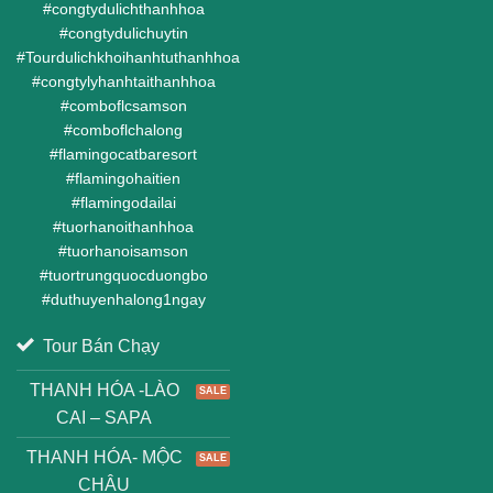
#
congtydulichthanhhoa
#
congtydulichuytin
#
Tourdulichkhoihanhtuthanhhoa
#
congtylyhanhtaithanhhoa
#
comboflcsamson
#
comboflchalong
#
flamingocatbaresort
#
flamingohaitien
#
flamingodailai
#
tuorhanoithanhhoa
#
tuorhanoisamson
#
tuortrungquocduongbo
#
duthuyenhalong1ngay
Tour Bán Chạy
THANH HÓA -LÀO
CAI – SAPA
THANH HÓA- MỘC
CHÂU