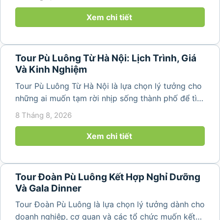
bản làng bình yên ngay trong một hành trình ngắn
ngày. Không cần di chuyển...
Xem chi tiết
Tour Pù Luông Từ Hà Nội: Lịch Trình, Giá
Và Kinh Nghiệm
Tour Pù Luông Từ Hà Nội là lựa chọn lý tưởng cho
những ai muốn tạm rời nhịp sống thành phố để tìm
về không gian núi rừng xanh mát, những bản làng
8 Tháng 8, 2026
yên bình và ruộng bậc thang đặc trưng của Pù
Luông. Với...
Xem chi tiết
Tour Đoàn Pù Luông Kết Hợp Nghỉ Dưỡng
Và Gala Dinner
Tour Đoàn Pù Luông là lựa chọn lý tưởng dành cho
doanh nghiệp, cơ quan và các tổ chức muốn kết