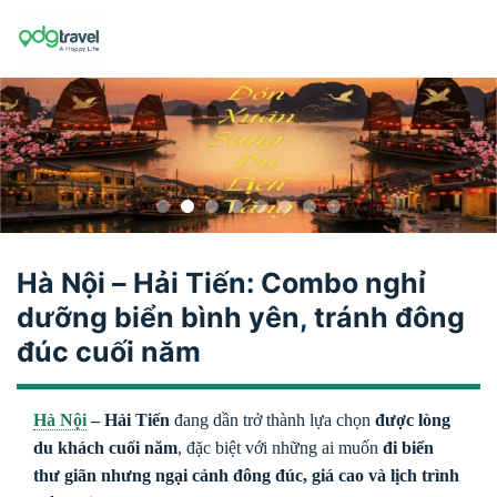
Skip
to
content
Hà Nội – Hải Tiến: Combo nghỉ
dưỡng biển bình yên, tránh đông
đúc cuối năm
Hà Nội
– Hải Tiến
đang dần trở thành lựa chọn
được lòng
du khách cuối năm
, đặc biệt với những ai muốn
đi biển
thư giãn nhưng ngại cảnh đông đúc, giá cao và lịch trình