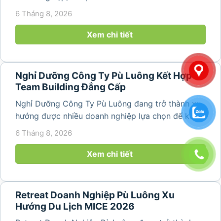
hợp nghỉ dưỡng, tham quan và tổ chức các hoạt
6 Tháng 8, 2026
động gắn kết tập thể. Với cảnh quan thiên nhiên
nguyên sơ, không khí...
Xem chi tiết
Nghỉ Dưỡng Công Ty Pù Luông Kết Hợp
Team Building Đẳng Cấp
Nghỉ Dưỡng Công Ty Pù Luông đang trở thành xu
hướng được nhiều doanh nghiệp lựa chọn để kết
hợp giữa nghỉ ngơi, tái tạo năng lượng và xây
6 Tháng 8, 2026
dựng tinh thần đồng đội. Thay vì những chuyến du
lịch đơn thuần, nhiều công ty...
Xem chi tiết
Retreat Doanh Nghiệp Pù Luông Xu
Hướng Du Lịch MICE 2026