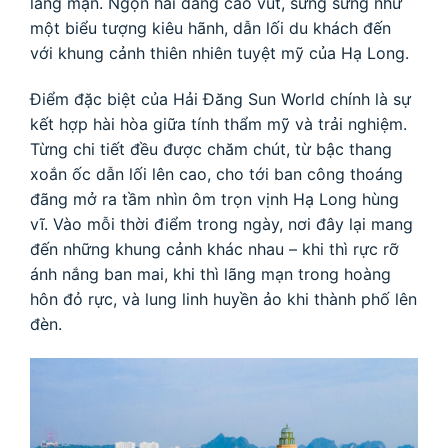
lãng mạn. Ngọn hải đăng cao vút, sừng sững như
một biểu tượng kiêu hãnh, dẫn lối du khách đến
với khung cảnh thiên nhiên tuyệt mỹ của Hạ Long.
Điểm đặc biệt của Hải Đăng Sun World chính là sự
kết hợp hài hòa giữa tính thẩm mỹ và trải nghiệm.
Từng chi tiết đều được chăm chút, từ bậc thang
xoắn ốc dẫn lối lên cao, cho tới ban công thoáng
đãng mở ra tầm nhìn ôm trọn vịnh Hạ Long hùng
vĩ. Vào mỗi thời điểm trong ngày, nơi đây lại mang
đến những khung cảnh khác nhau – khi thì rực rỡ
ánh nắng ban mai, khi thì lãng mạn trong hoàng
hôn đỏ rực, và lung linh huyền ảo khi thành phố lên
đèn.