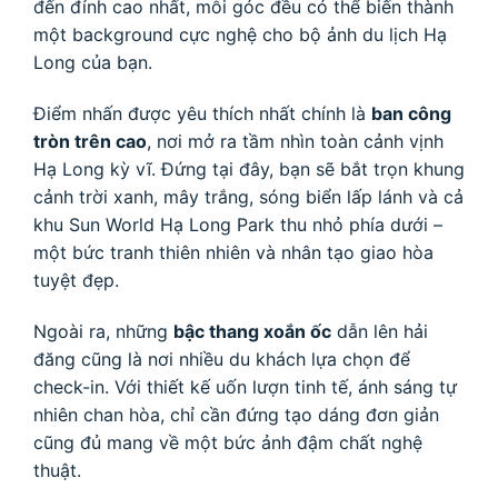
đến đỉnh cao nhất, mỗi góc đều có thể biến thành
một background cực nghệ cho bộ ảnh du lịch Hạ
Long của bạn.
Điểm nhấn được yêu thích nhất chính là
ban công
tròn trên cao
, nơi mở ra tầm nhìn toàn cảnh vịnh
Hạ Long kỳ vĩ. Đứng tại đây, bạn sẽ bắt trọn khung
cảnh trời xanh, mây trắng, sóng biển lấp lánh và cả
khu Sun World Hạ Long Park thu nhỏ phía dưới –
một bức tranh thiên nhiên và nhân tạo giao hòa
tuyệt đẹp.
Ngoài ra, những
bậc thang xoắn ốc
dẫn lên hải
đăng cũng là nơi nhiều du khách lựa chọn để
check-in. Với thiết kế uốn lượn tinh tế, ánh sáng tự
nhiên chan hòa, chỉ cần đứng tạo dáng đơn giản
cũng đủ mang về một bức ảnh đậm chất nghệ
thuật.