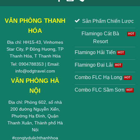
VĂN PHÒNG THANH
Sản Phẩm Chiến Lược
HÓA
Flamingo Cát Bà
Resort
Địa chỉ: HH15-43, Vinhomes
Star City, P Đông Hương, TP
Flamingo Hải Tiến
Thanh Hóa, T Thanh Hóa
Tel: 0904788353 | Email:
Flamingo Đại Lải
info@odgtravel.com
Combo FLC Hạ Long
VĂN PHÒNG HÀ
NỘI
Combo FLC Sầm Sơn
Địa chỉ: Phòng 602, số nhà
200 đường Nguyễn Xiển,
Phường Hạ Đình, Quận
Thanh Xuân, Thành phố Hà
Nội
#
congtydulichthanhhoa