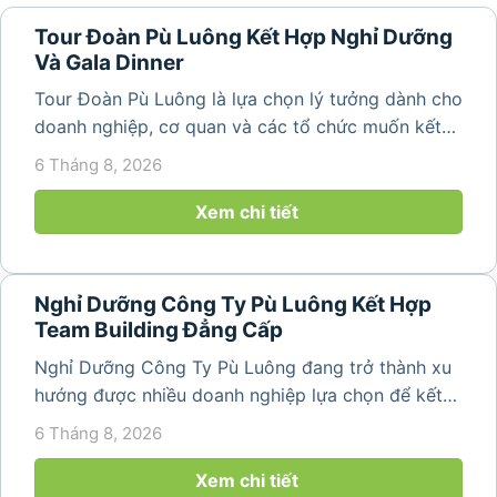
Tour Đoàn Pù Luông Kết Hợp Nghỉ Dưỡng
Và Gala Dinner
Tour Đoàn Pù Luông là lựa chọn lý tưởng dành cho
doanh nghiệp, cơ quan và các tổ chức muốn kết
hợp nghỉ dưỡng, tham quan và tổ chức các hoạt
6 Tháng 8, 2026
động gắn kết tập thể. Với cảnh quan thiên nhiên
nguyên sơ, không khí...
Xem chi tiết
Nghỉ Dưỡng Công Ty Pù Luông Kết Hợp
Team Building Đẳng Cấp
Nghỉ Dưỡng Công Ty Pù Luông đang trở thành xu
hướng được nhiều doanh nghiệp lựa chọn để kết
hợp giữa nghỉ ngơi, tái tạo năng lượng và xây
6 Tháng 8, 2026
dựng tinh thần đồng đội. Thay vì những chuyến du
lịch đơn thuần, nhiều công ty...
Xem chi tiết