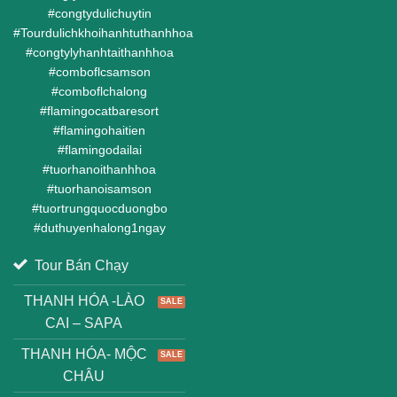
#
congtydulichuytin
#
Tourdulichkhoihanhtuthanhhoa
#
congtylyhanhtaithanhhoa
#
comboflcsamson
#
comboflchalong
#
flamingocatbaresort
#
flamingohaitien
#
flamingodailai
#
tuorhanoithanhhoa
#
tuorhanoisamson
#
tuortrungquocduongbo
#
duthuyenhalong1ngay
Tour Bán Chạy
THANH HÓA -LÀO
CAI – SAPA
THANH HÓA- MỘC
CHÂU