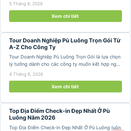
team building và gắn kết tập thể trong không gian
5 Tháng 8, 2026
thiên nhiên trong lành. Chỉ cách Hà Nội và Thanh
Hóa vài giờ di chuyển,...
Xem chi tiết
Tour Doanh Nghiệp Pù Luông Trọn Gói Từ
A-Z Cho Công Ty
Tour Doanh Nghiệp Pù Luông Trọn Gói là lựa chọn
lý tưởng dành cho các công ty muốn kết hợp nghỉ
dưỡng, gắn kết đội ngũ và tái tạo năng lượng sau
4 Tháng 8, 2026
những ngày làm việc căng thẳng. Với cảnh quan
thiên nhiên trong lành,...
Xem chi tiết
Top Địa Điểm Check-in Đẹp Nhất Ở Pù
Luông Năm 2026
Top Địa Điểm Check-in Đẹp Nhất Ở Pù Luông luôn