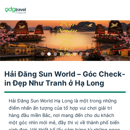
Skip
to
content
Hải Đăng Sun World – Góc Check-
in Đẹp Như Tranh ở Hạ Long
Hải Đăng Sun World Hạ Long là một trong những
điểm nhấn ấn tượng của tổ hợp vui chơi giải trí
hàng đầu miền Bắc, nơi mang đến cho du khách
một góc nhìn mới mẻ, đầy thi vị về thành phố biển
xinh đẹp. Với thiết kế lấy cảm hứng từ những ngọn