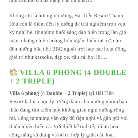
nhu cầu lưu trú đa dạng của du khách.
Không chỉ là nơi nghỉ dưỡng, Hải Tiến Resort Thanh
Hóa còn là điểm đến lý tưởng để trải nghiệm trọn vẹn
kỳ nghỉ hè: từ những buổi sáng dạo biển trong làn gió
mặn, những chiều hoàng hôn ngắm biển rực rỡ, cho
đến những bữa tiệc BBQ ngoài trời hay các hoạt động
giải trí như karaoke, đạp xe, câu cá, bơi lội…
VILLA 6 PHÒNG (4 DOUBLE
+ 2 TRIPLE)
Villa 6 phòng (4 Double + 2 Triple)
tại Hải Tiến
Resort là lựa chọn lý tưởng dành cho những nhóm bạn
thân đang tìm kiếm một không gian nghỉ dưỡng rộng
rãi, riêng tư nhưng vẫn đầy đủ tiện nghi và gần gũi với
thiên nhiên biển cả. Với thiết kế tinh tế, tối ưu hóa
công năng sử dụng và bố trí hợp lý giữa các loại