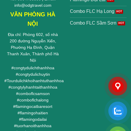
info@odgtravel.com
Combo FLC Hạ Long
VĂN PHÒNG HÀ
NỘI
Combo FLC Sầm Sơn
Địa chỉ: Phòng 602, số nhà
200 đường Nguyễn Xiển,
Phường Hạ Đình, Quận
Thanh Xuân, Thành phố Hà
Nội
#
congtydulichthanhhoa
#
congtydulichuytin
#
Tourdulichkhoihanhtuthanhhoa
#
congtylyhanhtaithanhhoa
#
comboflcsamson
#
comboflchalong
#
flamingocatbaresort
#
flamingohaitien
#
flamingodailai
#
tuorhanoithanhhoa