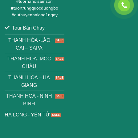
#
tuorhanoisamson
#
tuortrungquocduongbo
#
duthuyenhalong1ngay
Tour Bán Chạy
THANH HÓA -LÀO
CAI – SAPA
THANH HÓA- MỘC
CHÂU
THANH HÓA – HÀ
GIANG
THANH HOÁ - NINH
BÌNH
HẠ LONG - YÊN TỬ