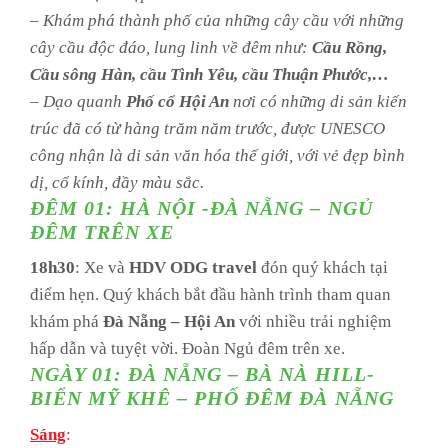
– Khám phá thành phố của những cây cầu với những
cây cầu độc đáo, lung linh về đêm như:
Cầu Rồng,
Cầu sông Hàn, cầu Tình Yêu, cầu Thuận Phước,…
– Dạo quanh
Phố cổ Hội An
nơi có những di sản kiến
trúc đã có từ hàng trăm năm trước, được UNESCO
công nhận là di sản văn hóa thế giới, với vẻ đẹp bình
dị, cổ kính, đầy màu sắc.
ĐÊM 01: HÀ NỘI -ĐÀ NẴNG – NGỦ
ĐÊM TRÊN XE
18h30
: Xe và
HDV ODG travel
đón quý khách tại
điểm hẹn. Quý khách bắt đầu hành trình tham quan
khám phá
Đà Nẵng – Hội An
với nhiều trải nghiệm
hấp dẫn và tuyệt vời. Đoàn Ngủ đêm trên xe.
NGÀY 01: ĐÀ NẴNG – BÀ NÀ HILL-
BIỂN MỸ KHÊ – PHỐ ĐÊM ĐÀ NẴNG
Sáng
: