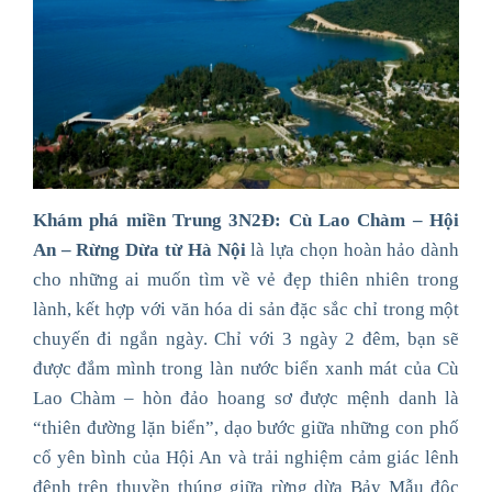
Khám phá miền Trung 3N2Đ: Cù Lao Chàm – Hội
An – Rừng Dừa từ Hà Nội
là lựa chọn hoàn hảo dành
cho những ai muốn tìm về vẻ đẹp thiên nhiên trong
lành, kết hợp với văn hóa di sản đặc sắc chỉ trong một
chuyến đi ngắn ngày. Chỉ với 3 ngày 2 đêm, bạn sẽ
được đắm mình trong làn nước biển xanh mát của Cù
Lao Chàm – hòn đảo hoang sơ được mệnh danh là
“thiên đường lặn biển”, dạo bước giữa những con phố
cổ yên bình của Hội An và trải nghiệm cảm giác lênh
đênh trên thuyền thúng giữa rừng dừa Bảy Mẫu độc