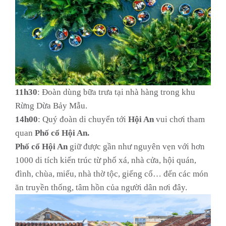
11h30
: Đoàn dùng bữa trưa tại nhà hàng trong khu
Rừng Dừa Bảy Mẫu.
14h00
: Quý đoàn di chuyển tới
Hội An
vui chơi tham
quan
Phố cổ Hội An.
Phố cổ Hội An
giữ được gần như nguyên vẹn với hơn
1000 di tích kiến trúc từ phố xá, nhà cửa, hội quán,
đình, chùa, miếu, nhà thờ tộc, giếng cổ… đến các món
ăn truyền thống, tâm hồn của người dân nơi đây.