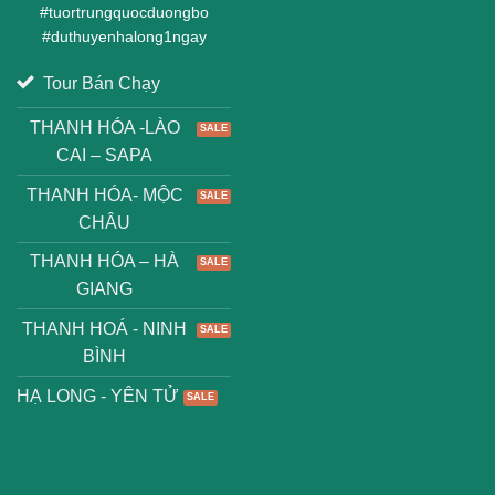
#
tuortrungquocduongbo
#
duthuyenhalong1ngay
Tour Bán Chạy
THANH HÓA -LÀO
CAI – SAPA
THANH HÓA- MỘC
CHÂU
THANH HÓA – HÀ
GIANG
THANH HOÁ - NINH
BÌNH
HẠ LONG - YÊN TỬ