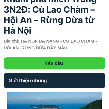
3N2Đ: Cù Lao Chàm –
Hội An – Rừng Dừa từ
Hà Nội
Địa chỉ: HÀ NỘI- ĐÀ NẴNG - CÙ LAO CHÀM -
HỘI AN- RỪNG DỪA BẢY MẪU
Yêu cầu
Giới thiệu chung