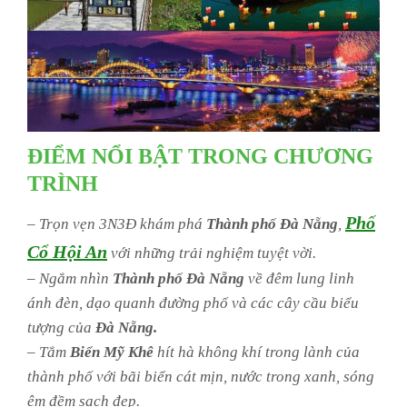
ĐIỂM NỔI BẬT TRONG CHƯƠNG
TRÌNH
Phố
– Trọn vẹn 3N3Đ khám phá
Thành phố Đà Nẵng
,
Cổ Hội An
với những trải nghiệm tuyệt vời.
– Ngắm nhìn
Thành phố Đà Nẵng
về đêm lung linh
ánh đèn, dạo quanh đường phố và các cây cầu biểu
tượng của
Đà Nẵng.
– Tắm
Biển Mỹ Khê
hít hà không khí trong lành của
thành phố với bãi biển cát mịn, nước trong xanh, sóng
êm đềm sạch đẹp.