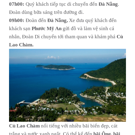
07h00:
Quý khách tiếp tục di chuyển đến
Đà Nẵng
.
Đoàn dùng bữa sáng trên đường đi.
09h00:
Đoàn đến
Đà Nẵng,
Xe đưa quý khách đến
khách sạn
Phước
Mỹ An
gửi đồ và làm vệ sinh cá
nhân, Đoàn Di chuyến tới tham quan và khám phá
Cù
Lao Chàm.
Cù Lao Chàm
nổi tiếng với nhiều bãi biển đẹp, cát
trắng và nước xanh ngắt. Có thể kể đến
bãi Ông, bãi