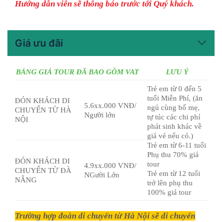
Hướng dẫn viên sẽ thông báo trước tới Quý khách.
Giá ưu đãi
BẢNG GIÁ TOUR ĐÃ BAO GỒM VAT
LƯU Ý
Trẻ em từ 0 đến 5
tuổi Miễn Phí, (ăn
ĐÓN KHÁCH DI
5.6xx.000 VNĐ/
ngủ cùng bố mẹ,
CHUYỂN TỪ HÀ
Người lớn
tự túc các chi phí
NỘI
phát sinh khác về
giá vé nếu có.)
Trẻ em từ 6-11 tuổi
Phụ thu 70% giá
ĐÓN KHÁCH DI
tour
4.9xx.000 VNĐ/
CHUYỂN TỪ ĐÀ
Trẻ em từ 12 tuổi
NGười Lớn
NẴNG
trở lên phụ thu
100% giá tour
Trường hợp đoàn di chuyển từ Hà Nội sẽ di chuyển