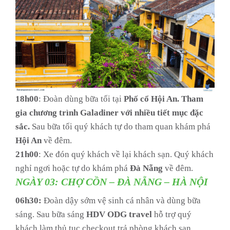
18h00
: Đoàn dùng bữa tối tại
Phố cổ Hội An.
Tham
gia chương trình Galadiner với nhiều tiết mục đặc
sắc.
Sau bữa tối quý khách tự do tham quan khám phá
Hội An
về đêm.
21h00
: Xe đón quý khách về lại khách sạn. Quý khách
nghỉ ngơi hoặc tự do khám phá
Đà Nẵng
về đêm.
NGÀY 03: CHỢ CỒN – ĐÀ NẴNG – HÀ NỘI
06h30:
Đoàn dậy sớm vệ sinh cá nhân và dùng bữa
sáng. Sau bữa sáng
HDV ODG travel
hỗ trợ quý
khách làm thủ tục checkout trả phòng khách sạn.