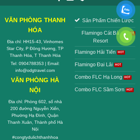
VĂN PHÒNG THANH
Sản Phẩm Chiến Lược
HÓA
Flamingo Cát Bà
Resort
Địa chỉ: HH15-43, Vinhomes
Star City, P Đông Hương, TP
Flamingo Hải Tiến
Thanh Hóa, T Thanh Hóa
Tel: 0904788353 | Email:
Flamingo Đại Lải
info@odgtravel.com
Combo FLC Hạ Long
VĂN PHÒNG HÀ
NỘI
Combo FLC Sầm Sơn
Địa chỉ: Phòng 602, số nhà
200 đường Nguyễn Xiển,
Phường Hạ Đình, Quận
Thanh Xuân, Thành phố Hà
Nội
#
congtydulichthanhhoa