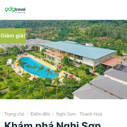
Skip
to
content
Giảm giá!
Trang chủ
/
Điểm đến
/
Nghi Sơn - Thanh Hoá
Khám phá Nghi Sơn