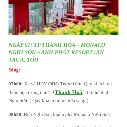
NGÀY 01: TP THANH HÓA – MONACO
NGHI SƠN – ANH PHÁT RESORT (ĂN
TRƯA, TỐI)
Sáng
:
07h00:
Xe và HDV
ODG Travel
đón Quý khách tại
Thanh Hoá
điểm hẹn trung tâm TP
, khởi hành đi
Nghi Sơn. ( Quý khách tự túc bữa sáng )
08h30
: Đến Nghi Sơn khám phá Monaco Nghi Sơn