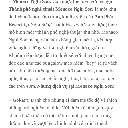
+ Monaco Nghi Sơn:
Còn được biết đến với tên gọi
Thành phố nghệ thuật Monaco Nghi Sơn
, là một khu
du lịch mới nổi nằm trong khuôn viên của
Anh Phát
Resort
tại Nghi Sơn, Thanh Hóa. Được xây dựng theo
mô hình một “thành phố nghệ thuật” thu nhỏ, Monaco
Nghi Sơn mang đến một không gian mới lạ, kết hợp
giữa nghỉ dưỡng và trải nghiệm văn hóa, giải trí.
Khuôn viên được đầu tư thiết kế với nhiều hạng mục
độc đáo như các bungalow mạo hiểm “bay” ra từ vách
núi, khu phố thương mại dọc bờ thác nước, thác nước
nghệ thuật, các tác phẩm nghệ thuật độc đáo, cột đèn
cao trên 40m.
Những dịch vụ tại Monaco Nghi Sơn:
+ Gokart:
Dành cho những ai đam mê tốc độ và thích
những trải nghiệm mới lạ. Với thiết kế nhỏ gọn, quý
khách hoàn toàn có thể tự tin chinh phục mọi cung
đường đua và vượt lên chính mình cán đích thành