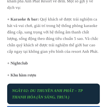
khám phá Anh Phát Resort về đêm. Một số gợi ý về
dịch vụ:
+ Karaoke & bar:
Quý khách sẽ được trải nghiệm ca
hát và vui chơi, giải trí trong hệ thống phòng karaoke
đẳng cấp, sang trọng với hệ thống âm thanh chất
lượng, sống động theo đúng tiêu chuẩn 5 sao. Và chắc
chắn quý khách sẽ được trải nghiệm thế giới bar cao
cấp ngay tại không gian yên bình của resort Anh Phát.
+ Nightclub
+ Khu hầm rượu
NGÀY 02: DU THUYỀN ANH PHÁT – TP
THANH HÓA (ĂN SÁNG, TRƯA )