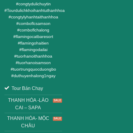
#
congtydulichuytin
#
Tourdulichkhoihanhtuthanhhoa
#
congtylyhanhtaithanhhoa
#
comboflcsamson
#
comboflchalong
#
flamingocatbaresort
#
flamingohaitien
#
flamingodailai
#
tuorhanoithanhhoa
#
tuorhanoisamson
#
tuortrungquocduongbo
#
duthuyenhalong1ngay
Tour Bán Chạy
THANH HÓA -LÀO
CAI – SAPA
THANH HÓA- MỘC
CHÂU