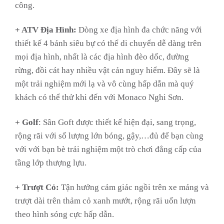
công.
+ ATV Địa Hình:
Dòng xe địa hình đa chức năng với
thiết kế 4 bánh siêu bự có thể di chuyển dễ dàng trên
mọi địa hình, nhất là các địa hình đèo dốc, đường
rừng, đồi cát hay nhiều vật cản nguy hiểm. Đây sẽ là
một trải nghiệm mới lạ và vô cùng hấp dẫn mà quý
khách có thể thử khi đến với Monaco Nghi Sơn.
+ Golf
: Sân Goft được thiết kế hiện đại, sang trọng,
rộng rãi với số lượng lớn bóng, gậy,…đủ để bạn cùng
với với bạn bè trải nghiệm một trò chơi đẳng cấp của
tầng lớp thượng lựu.
+ Trượt Cỏ:
Tận hưởng cảm giác ngồi trên xe máng và
trượt dài trên thảm cỏ xanh mướt, rộng rãi uốn lượn
theo hình sóng cực hấp dẫn.