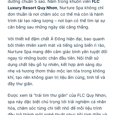
dưỡng chuẩn 5 sao. Nằm trong khuôn viên
FLC
Luxury Resort Quy Nhơn
, Nurture Spa không chỉ
đơn thuần là nơi chăm sóc cơ thể mà còn là hành
trình tái tạo năng lượng – nơi bạn có thể tìm lại sự
cân bằng sau những ngày dài căng thẳng.
Với thiết kế đậm chất Á Đông hiện đại, bao quanh
bởi thiên nhiên xanh mát và tiếng sóng biển rì rào,
Nurture Spa mang đến cảm giác bình yên tuyệt đối
ngay từ những bước chân đầu tiên. Nội thất sử
dụng chất liệu gỗ tự nhiên, kết hợp ánh sáng dịu
nhẹ và hương thơm thảo mộc lan tỏa trong không
khí, tạo nên không gian trị liệu ấm cúng, tinh tế và
đầy thư giãn.
Được xem là “trái tim thư giãn” của FLC Quy Nhơn,
spa này đặc biệt chú trọng tới trải nghiệm cá nhân
hóa, chăm sóc từng chi tiết nhỏ để mỗi liệu trình
đều trở thành một nghệ thuật phục hồi tinh thần và