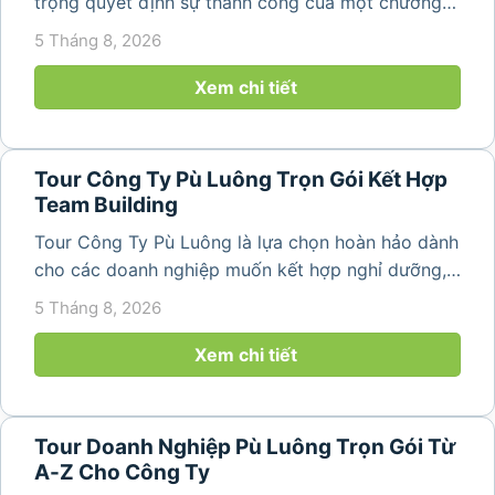
trọng quyết định sự thành công của một chương
trình du lịch doanh nghiệp. Một kịch bản được xây
5 Tháng 8, 2026
dựng bài bản không chỉ mang đến những phút
giây vui vẻ, sôi động mà còn...
Xem chi tiết
Tour Công Ty Pù Luông Trọn Gói Kết Hợp
Team Building
Tour Công Ty Pù Luông là lựa chọn hoàn hảo dành
cho các doanh nghiệp muốn kết hợp nghỉ dưỡng,
team building và gắn kết tập thể trong không gian
5 Tháng 8, 2026
thiên nhiên trong lành. Chỉ cách Hà Nội và Thanh
Hóa vài giờ di chuyển,...
Xem chi tiết
Tour Doanh Nghiệp Pù Luông Trọn Gói Từ
A-Z Cho Công Ty