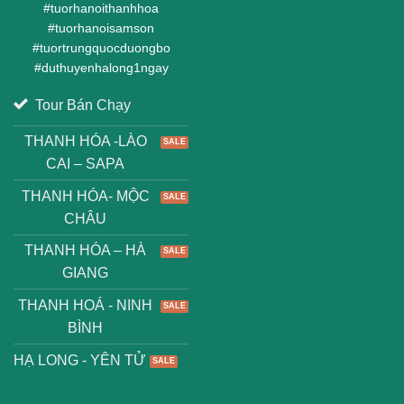
#
tuorhanoithanhhoa
#
tuorhanoisamson
#
tuortrungquocduongbo
#
duthuyenhalong1ngay
Tour Bán Chạy
THANH HÓA -LÀO
CAI – SAPA
THANH HÓA- MỘC
CHÂU
THANH HÓA – HÀ
GIANG
THANH HOÁ - NINH
BÌNH
HẠ LONG - YÊN TỬ