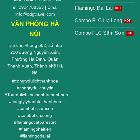
Tel: 0904788353 | Email:
Flamingo Đại Lải
info@odgtravel.com
Combo FLC Hạ Long
VĂN PHÒNG HÀ
NỘI
Combo FLC Sầm Sơn
Địa chỉ: Phòng 602, số nhà
200 đường Nguyễn Xiển,
Phường Hạ Đình, Quận
Thanh Xuân, Thành phố Hà
Nội
#
congtydulichthanhhoa
#
congtydulichuytin
#
Tourdulichkhoihanhtuthanhhoa
#
congtylyhanhtaithanhhoa
#
comboflcsamson
#
comboflchalong
#
flamingocatbaresort
#
flamingohaitien
#
flamingodailai