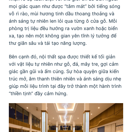
mọi giác quan như được “tắm mát” bởi tiếng sóng
vỗ rì rào, mùi hương tinh dầu thoang thoảng và
ánh sáng tự nhiên len lỏi qua từng ô cửa gỗ. Mỗi
phòng trị liệu đều hướng ra vườn xanh hoặc biển
xa, tạo nên một không gian yên tĩnh lý tưởng để
thư giãn sâu và tái tạo năng lượng.
Bên cạnh đó, nội thất spa được thiết kế tối giản
với vật liệu tự nhiên như gỗ, đá, mây tre, gợi cảm
giác gần gũi và ấm cúng. Sự hòa quyện giữa kiến
trúc mở, âm thanh thiên nhiên và ánh sáng dịu nhẹ
giúp mỗi liệu trình tại đây trở thành một hành trình
“thiền tịnh” đầy cảm hứng.