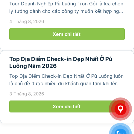
Tour Doanh Nghiệp Pù Luông Trọn Gói là lựa chọn
lý tưởng dành cho các công ty muốn kết hợp nghỉ
dưỡng, gắn kết đội ngũ và tái tạo năng lượng sau
4 Tháng 8, 2026
những ngày làm việc căng thẳng. Với cảnh quan
thiên nhiên trong lành,...
Xem chi tiết
Top Địa Điểm Check-in Đẹp Nhất Ở Pù
Luông Năm 2026
Top Địa Điểm Check-in Đẹp Nhất Ở Pù Luông luôn
là chủ đề được nhiều du khách quan tâm khi lên kế
hoạch khám phá vùng đất thiên nhiên nổi tiếng
3 Tháng 8, 2026
của Thanh Hóa. Với ruộng bậc thang trải dài, bản
làng yên bình, thác...
Xem chi tiết