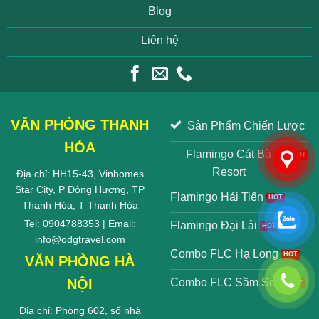
Blog
Liên hệ
VĂN PHÒNG THANH
Sản Phẩm Chiến Lược
HÓA
Flamingo Cát Bà
Resort
Địa chỉ: HH15-43, Vinhomes
Star City, P Đông Hương, TP
Flamingo Hải Tiến
Thanh Hóa, T Thanh Hóa
Tel: 0904788353 | Email:
Flamingo Đại Lải
info@odgtravel.com
Combo FLC Hạ Long
VĂN PHÒNG HÀ
NỘI
Combo FLC Sầm Sơn
Địa chỉ: Phòng 602, số nhà