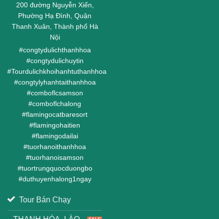
200 đường Nguyễn Xiển,
Phường Hạ Đình, Quận
Thanh Xuân, Thành phố Hà
Nội
#
congtydulichthanhhoa
#
congtydulichuytin
#
Tourdulichkhoihanhtuthanhhoa
#
congtylyhanhtaithanhhoa
#
comboflcsamson
#
comboflchalong
#
flamingocatbaresort
#
flamingohaitien
#
flamingodailai
#
tuorhanoithanhhoa
#
tuorhanoisamson
#
tuortrungquocduongbo
#
duthuyenhalong1ngay
Tour Bán Chạy