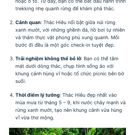
hoặc ô tô. Từ đây, bạn có thể bắt đầu hành trình
trekking nhẹ quanh rừng để khám phá thác.
Cảnh quan
: Thác Hiêu nổi bật giữa núi rừng
xanh mướt, với những ghềnh đá, hồ bơi tự nhiên
và thảm thực vật phong phú xung quanh. Mỗi
bước đi đều là một góc check-in tuyệt đẹp.
Trải nghiệm không thể bỏ lỡ
: Bạn có thể tắm
mát dưới dòng thác, chụp hình sống ảo với
khung cảnh hùng vĩ hoặc tổ chức picnic bên bờ
suối.
Thời điểm lý tưởng
: Thác Hiêu đẹp nhất vào
mùa mưa từ tháng 5 – 9, khi nước chảy mạnh và
rừng xanh mướt, tạo nên khung cảnh vừa hùng
vĩ vừa thơ mộng.