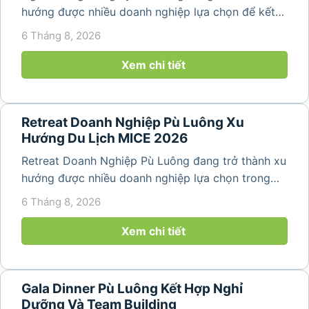
hướng được nhiều doanh nghiệp lựa chọn để kết
hợp giữa nghỉ ngơi, tái tạo năng lượng và xây
6 Tháng 8, 2026
dựng tinh thần đồng đội. Thay vì những chuyến du
lịch đơn thuần, nhiều công ty...
Xem chi tiết
Retreat Doanh Nghiệp Pù Luông Xu
Hướng Du Lịch MICE 2026
Retreat Doanh Nghiệp Pù Luông đang trở thành xu
hướng được nhiều doanh nghiệp lựa chọn trong
năm 2026 khi nhu cầu kết hợp nghỉ dưỡng, hội
6 Tháng 8, 2026
họp và gắn kết đội ngũ ngày càng tăng. Không chỉ
mang đến khoảng thời gian thư giãn...
Xem chi tiết
Gala Dinner Pù Luông Kết Hợp Nghỉ
Dưỡng Và Team Building