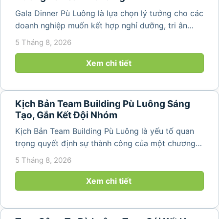
Gala Dinner Pù Luông là lựa chọn lý tưởng cho các
doanh nghiệp muốn kết hợp nghỉ dưỡng, tri ân
nhân viên và xây dựng tinh thần đồng đội trong
5 Tháng 8, 2026
không gian thiên nhiên yên bình. Với khung cảnh
núi rừng hùng vĩ, không khí...
Xem chi tiết
Kịch Bản Team Building Pù Luông Sáng
Tạo, Gắn Kết Đội Nhóm
Kịch Bản Team Building Pù Luông là yếu tố quan
trọng quyết định sự thành công của một chương
trình du lịch doanh nghiệp. Một kịch bản được xây
5 Tháng 8, 2026
dựng bài bản không chỉ mang đến những phút
giây vui vẻ, sôi động mà còn...
Xem chi tiết