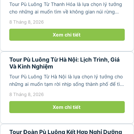
Tour Pù Luông Từ Thanh Hóa là lựa chọn lý tưởng
cho những ai muốn tìm về không gian núi rừng
trong lành, ruộng bậc thang xanh mướt và những
8 Tháng 8, 2026
bản làng bình yên ngay trong một hành trình ngắn
ngày. Không cần di chuyển...
Xem chi tiết
Tour Pù Luông Từ Hà Nội: Lịch Trình, Giá
Và Kinh Nghiệm
Tour Pù Luông Từ Hà Nội là lựa chọn lý tưởng cho
những ai muốn tạm rời nhịp sống thành phố để tìm
về không gian núi rừng xanh mát, những bản làng
8 Tháng 8, 2026
yên bình và ruộng bậc thang đặc trưng của Pù
Luông. Với...
Xem chi tiết
Tour Đoàn Pù Luông Kết Hợp Nghỉ Dưỡng