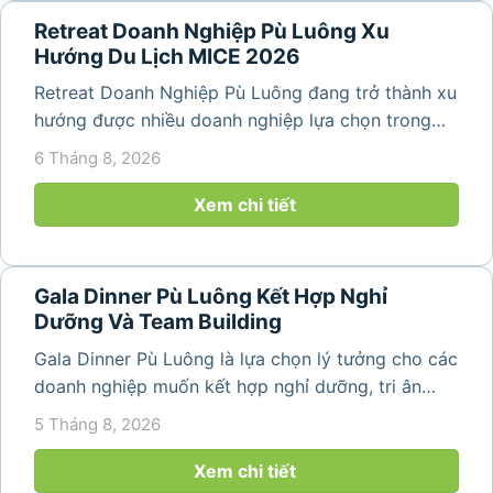
Retreat Doanh Nghiệp Pù Luông Xu
Hướng Du Lịch MICE 2026
Retreat Doanh Nghiệp Pù Luông đang trở thành xu
hướng được nhiều doanh nghiệp lựa chọn trong
năm 2026 khi nhu cầu kết hợp nghỉ dưỡng, hội
6 Tháng 8, 2026
họp và gắn kết đội ngũ ngày càng tăng. Không chỉ
mang đến khoảng thời gian thư giãn...
Xem chi tiết
Gala Dinner Pù Luông Kết Hợp Nghỉ
Dưỡng Và Team Building
Gala Dinner Pù Luông là lựa chọn lý tưởng cho các
doanh nghiệp muốn kết hợp nghỉ dưỡng, tri ân
nhân viên và xây dựng tinh thần đồng đội trong
5 Tháng 8, 2026
không gian thiên nhiên yên bình. Với khung cảnh
núi rừng hùng vĩ, không khí...
Xem chi tiết