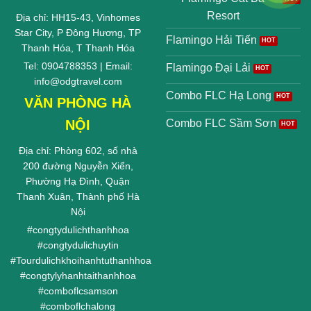
Resort
Địa chỉ: HH15-43, Vinhomes
Star City, P Đông Hương, TP
Flamingo Hải Tiến
Thanh Hóa, T Thanh Hóa
Tel: 0904788353 | Email:
Flamingo Đại Lải
info@odgtravel.com
Combo FLC Hạ Long
VĂN PHÒNG HÀ
NỘI
Combo FLC Sầm Sơn
Địa chỉ: Phòng 602, số nhà
200 đường Nguyễn Xiển,
Phường Hạ Đình, Quận
Thanh Xuân, Thành phố Hà
Nội
#
congtydulichthanhhoa
#
congtydulichuytin
#
Tourdulichkhoihanhtuthanhhoa
#
congtylyhanhtaithanhhoa
#
comboflcsamson
#
comboflchalong