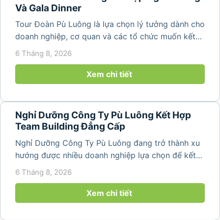
Và Gala Dinner
Tour Đoàn Pù Luông là lựa chọn lý tưởng dành cho
doanh nghiệp, cơ quan và các tổ chức muốn kết
hợp nghỉ dưỡng, tham quan và tổ chức các hoạt
6 Tháng 8, 2026
động gắn kết tập thể. Với cảnh quan thiên nhiên
nguyên sơ, không khí...
Xem chi tiết
Nghỉ Dưỡng Công Ty Pù Luông Kết Hợp
Team Building Đẳng Cấp
Nghỉ Dưỡng Công Ty Pù Luông đang trở thành xu
hướng được nhiều doanh nghiệp lựa chọn để kết
hợp giữa nghỉ ngơi, tái tạo năng lượng và xây
6 Tháng 8, 2026
dựng tinh thần đồng đội. Thay vì những chuyến du
lịch đơn thuần, nhiều công ty...
Xem chi tiết