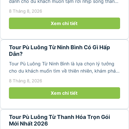
dành cho du khách muốn tạm rời nhịp sống thành
phố để tìm về không gian núi rừng trong lành,
8 Tháng 8, 2026
những bản làng bình yên và cảnh quan ruộng bậc
thang đặc trưng. Từ...
Xem chi tiết
Tour Pù Luông Từ Ninh Bình Có Gì Hấp
Dẫn?
Tour Pù Luông Từ Ninh Bình là lựa chọn lý tưởng
cho du khách muốn tìm về thiên nhiên, khám phá
bản làng và tận hưởng không gian nghỉ dưỡng yên
8 Tháng 8, 2026
bình. Với lịch trình 2N1Đ hoặc 3N2Đ, hành trình có
thể kết hợp tham...
Xem chi tiết
Tour Pù Luông Từ Thanh Hóa Trọn Gói
Mới Nhất 2026