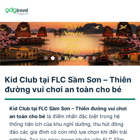
Skip
to
content
Kid Club tại FLC Sầm Sơn – Thiên
đường vui chơi an toàn cho bé
Kid Club tại FLC Sầm Sơn – Thiên đường vui chơi
an toàn cho bé
là điểm nhấn đặc biệt trong hệ
thống tiện ích của khu nghỉ dưỡng, thu hút đông
đảo các gia đình có con nhỏ lựa chọn khi đến trải
nghiệm. Tọa lạc ngay trong khuôn viên FLC Sầm