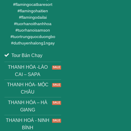
#
flamingocatbaresort
#
flamingohaitien
#
flamingodailai
#
tuorhanoithanhhoa
#
tuorhanoisamson
#
tuortrungquocduongbo
#
duthuyenhalong1ngay
Tour Bán Chạy
THANH HÓA -LÀO
CAI – SAPA
THANH HÓA- MỘC
CHÂU
THANH HÓA – HÀ
GIANG
THANH HOÁ - NINH
BÌNH