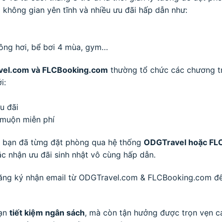
không gian yên tĩnh và nhiều ưu đãi hấp dẫn như:
ông hơi, bể bơi 4 mùa, gym…
el.com và FLCBooking.com
thường tổ chức các chương trì
i:
u đãi
 muộn miễn phí
u bạn đã từng đặt phòng qua hệ thống
ODGTravel hoặc FL
ặc nhận ưu đãi sinh nhật vô cùng hấp dẫn.
 đăng ký nhận email từ ODGTravel.com & FLCBooking.com đ
bạn
tiết kiệm ngân sách
, mà còn tận hưởng được trọn vẹn c