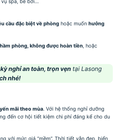
 vụ spa, bể bơi…
êu cầu đặc biệt về phòng
hoặc muốn
hưởng
 nhầm phòng, không được hoàn tiền
, hoặc
o
kỳ nghỉ an toàn, trọn vẹn
tại Lasong
ch nhé!
uyến mãi theo mùa
. Với hệ thống nghỉ dưỡng
g đến cơ hội tiết kiệm chi phí đáng kể cho du
òng với mức giá “mềm”. Thời tiết vẫn đẹp, biển