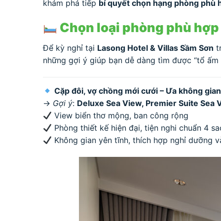
khám phá tiếp
bí quyết chọn hạng phòng phù h
Chọn loại phòng phù hợp 
Để kỳ nghỉ tại
Lasong Hotel & Villas Sầm Sơn
t
những gợi ý giúp bạn dễ dàng tìm được “tổ ấm 
Cặp đôi, vợ chồng mới cưới – Ưa không gian
→
Gợi ý
:
Deluxe Sea View, Premier Suite Sea 
View biển thơ mộng, ban công rộng
Phòng thiết kế hiện đại, tiện nghi chuẩn 4 sa
Không gian yên tĩnh, thích hợp nghỉ dưỡng 