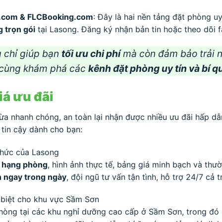
l.com & FLCBooking.com
: Đây là hai nền tảng đặt phòng u
 trọn gói
tại Lasong. Đăng ký nhận bản tin hoặc theo dõi f
g chỉ giúp bạn
tối ưu chi phí
mà còn đảm bảo trải n
ãy cùng khám phá các
kênh đặt phòng uy tín và bí 
iá ưu đãi
a nhanh chóng, an toàn lại nhận được nhiều ưu đãi hấp dẫ
 tin cậy dành cho bạn:
thức của Lasong
ng hạng phòng
, hình ảnh thực tế, bảng giá minh bạch và th
n ngay trong ngày
, đội ngũ tư vấn tận tình, hỗ trợ 24/7 cả 
biệt cho khu vực Sầm Sơn
phòng tại các khu nghỉ dưỡng cao cấp ở Sầm Sơn, trong đ