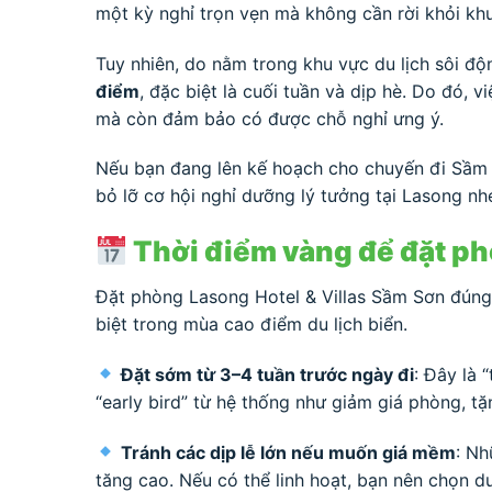
một kỳ nghỉ trọn vẹn mà không cần rời khỏi khu
Tuy nhiên, do nằm trong khu vực du lịch sôi đ
điểm
, đặc biệt là cuối tuần và dịp hè. Do đó, 
mà còn đảm bảo có được chỗ nghỉ ưng ý.
Nếu bạn đang lên kế hoạch cho chuyến đi Sầm S
bỏ lỡ cơ hội nghỉ dưỡng lý tưởng tại Lasong nh
Thời điểm vàng để đặt ph
Đặt phòng Lasong Hotel & Villas Sầm Sơn đúng
biệt trong mùa cao điểm du lịch biển.
Đặt sớm từ 3–4 tuần trước ngày đi
: Đây là 
“early bird” từ hệ thống như giảm giá phòng, t
Tránh các dịp lễ lớn nếu muốn giá mềm
: Nh
tăng cao. Nếu có thể linh hoạt, bạn nên chọn d