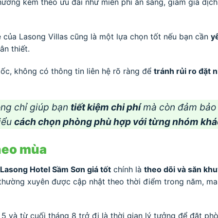
thường kèm theo ưu đãi như miễn phí ăn sáng, giảm giá dịch
e của Lasong Villas cũng là một lựa chọn tốt nếu bạn cần
y
n thiết.
ốc, không có thông tin liên hệ rõ ràng để
tránh rủi ro đặt
ng chỉ giúp bạn
tiết kiệm chi phí
mà còn đảm bả
hiểu
cách chọn phòng phù hợp với từng nhóm khá
heo mùa
Lasong Hotel Sầm Sơn giá tốt
chính là
theo dõi và săn kh
thường xuyên được cập nhật theo thời điểm trong năm, man
5 và từ cuối tháng 8 trở đi là thời gian lý tưởng để đặt ph