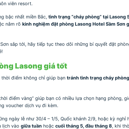
ôn viên resort.
ộng bậc nhất miền Bắc,
tình trạng “cháy phòng” tại Lasong
việc nắm rõ
kinh nghiệm đặt phòng Lasong Hotel Sầm Sơn gi
ơn sắp tới, hãy tiếp tục theo dõi những bí quyết đặt phòn
é!
òng Lasong giá tốt
 thời điểm không chỉ giúp bạn
tránh tình trạng cháy phòn
“thời điểm vàng” giúp bạn có nhiều lựa chọn hạng phòng, gi
ặng voucher dịch vụ đi kèm.
ững ngày lễ như 30/4 – 1/5, Quốc khánh 2/9, hoặc kỳ nghỉ 
u lịch vào
giữa tuần
hoặc
cuối tháng 5, đầu tháng 8
, khi t