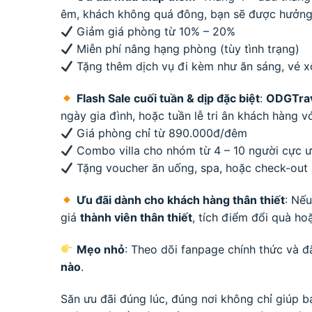
êm, khách không quá đông, bạn sẽ được hưởng 
Giảm giá phòng từ 10% – 20%
Miễn phí nâng hạng phòng (tùy tình trạng)
Tặng thêm dịch vụ đi kèm như ăn sáng, vé x
Flash Sale cuối tuần & dịp đặc biệt
:
ODGTrav
ngày gia đình, hoặc tuần lễ tri ân khách hàng vớ
Giá phòng chỉ từ 890.000đ/đêm
Combo villa cho nhóm từ 4 – 10 người cực ư
Tặng voucher ăn uống, spa, hoặc check-out
Ưu đãi dành cho khách hàng thân thiết
: Nế
giá
thành viên thân thiết
, tích điểm đổi quà ho
Mẹo nhỏ
: Theo dõi fanpage chính thức và
nào
.
Săn ưu đãi đúng lúc, đúng nơi không chỉ giúp 