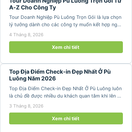
Tour Doanh Nghiệp Pù Luông Trọn Gói Từ
A-Z Cho Công Ty
Tour Doanh Nghiệp Pù Luông Trọn Gói là lựa chọn
lý tưởng dành cho các công ty muốn kết hợp nghỉ
dưỡng, gắn kết đội ngũ và tái tạo năng lượng sau
4 Tháng 8, 2026
những ngày làm việc căng thẳng. Với cảnh quan
thiên nhiên trong lành,...
Xem chi tiết
Top Địa Điểm Check-in Đẹp Nhất Ở Pù
Luông Năm 2026
Top Địa Điểm Check-in Đẹp Nhất Ở Pù Luông luôn
là chủ đề được nhiều du khách quan tâm khi lên kế
hoạch khám phá vùng đất thiên nhiên nổi tiếng
3 Tháng 8, 2026
của Thanh Hóa. Với ruộng bậc thang trải dài, bản
làng yên bình, thác...
Xem chi tiết