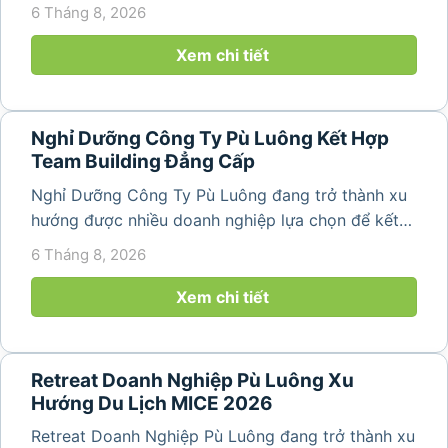
hợp nghỉ dưỡng, tham quan và tổ chức các hoạt
6 Tháng 8, 2026
động gắn kết tập thể. Với cảnh quan thiên nhiên
nguyên sơ, không khí...
Xem chi tiết
Nghỉ Dưỡng Công Ty Pù Luông Kết Hợp
Team Building Đẳng Cấp
Nghỉ Dưỡng Công Ty Pù Luông đang trở thành xu
hướng được nhiều doanh nghiệp lựa chọn để kết
hợp giữa nghỉ ngơi, tái tạo năng lượng và xây
6 Tháng 8, 2026
dựng tinh thần đồng đội. Thay vì những chuyến du
lịch đơn thuần, nhiều công ty...
Xem chi tiết
Retreat Doanh Nghiệp Pù Luông Xu
Hướng Du Lịch MICE 2026
Retreat Doanh Nghiệp Pù Luông đang trở thành xu