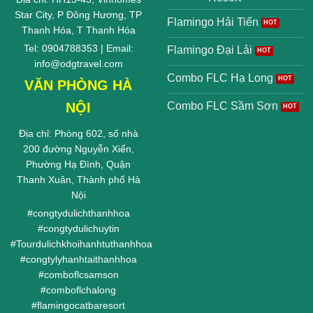
Star City, P Đông Hương, TP
Flamingo Hải Tiến
Thanh Hóa, T Thanh Hóa
Tel: 0904788353 | Email:
Flamingo Đại Lải
info@odgtravel.com
Combo FLC Hạ Long
VĂN PHÒNG HÀ
NỘI
Combo FLC Sầm Sơn
Địa chỉ: Phòng 602, số nhà
200 đường Nguyễn Xiển,
Phường Hạ Đình, Quận
Thanh Xuân, Thành phố Hà
Nội
#
congtydulichthanhhoa
#
congtydulichuytin
#
Tourdulichkhoihanhtuthanhhoa
#
congtylyhanhtaithanhhoa
#
comboflcsamson
#
comboflchalong
#
flamingocatbaresort