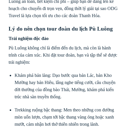
Luông an toàn, tiết kiệm chi phí – giúp bạn dễ dàng lên kế
hoạch cho chuyến đi trọn vẹn, đồng thời lý giải tại sao ODG
Travel là lựa chọn tối ưu cho các đoàn Thanh Hóa.
Lý do nên chọn tour đoàn du lịch Pù Luông
Trải nghiệm độc đáo
Pù Luông không chỉ là điểm đến du lịch, mà còn là hành
trình của cảm xúc. Khi đặt tour đoàn, bạn và tập thể sẽ được
trải nghiệm:
Khám phá bản làng: Dạo bước qua bản Lác, bản Kho
Mường hay bản Hiêu, lắng nghe tiếng cười, câu chuyện
đời thường của đồng bào Thái, Mường, khám phá kiến
trúc nhà sàn truyền thống.
Trekking ruộng bậc thang: Men theo những con đường
mòn uốn lượn, chạm tới bậc thang vàng óng hoặc xanh
mướt, cảm nhận hơi thở thiên nhiên trong lành.