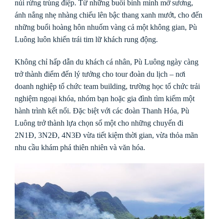
núi rừng trùng điệp. Từ những buổi bình minh mờ sương,
ánh nắng nhẹ nhàng chiếu lên bậc thang xanh mướt, cho đến
những buổi hoàng hôn nhuốm vàng cả một không gian, Pù
Luông luôn khiến trái tim lữ khách rung động.
Không chỉ hấp dẫn du khách cá nhân, Pù Luông ngày càng
trở thành điểm đến lý tưởng cho tour đoàn du lịch – nơi
doanh nghiệp tổ chức team building, trường học tổ chức trải
nghiệm ngoại khóa, nhóm bạn hoặc gia đình tìm kiếm một
hành trình kết nối. Đặc biệt với các đoàn Thanh Hóa, Pù
Luông trở thành lựa chọn số một cho những chuyến đi
2N1Đ, 3N2Đ, 4N3Đ vừa tiết kiệm thời gian, vừa thỏa mãn
nhu cầu khám phá thiên nhiên và văn hóa.