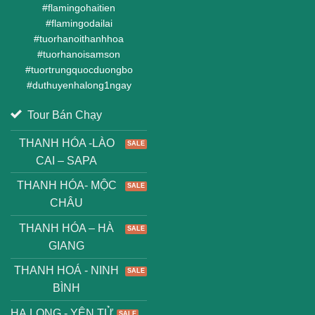
#
flamingohaitien
#
flamingodailai
#
tuorhanoithanhhoa
#
tuorhanoisamson
#
tuortrungquocduongbo
#
duthuyenhalong1ngay
Tour Bán Chạy
THANH HÓA -LÀO
CAI – SAPA
THANH HÓA- MỘC
CHÂU
THANH HÓA – HÀ
GIANG
THANH HOÁ - NINH
BÌNH
HẠ LONG - YÊN TỬ