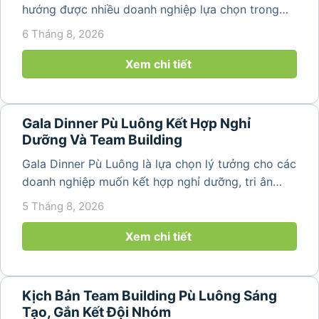
hướng được nhiều doanh nghiệp lựa chọn trong
năm 2026 khi nhu cầu kết hợp nghỉ dưỡng, hội
6 Tháng 8, 2026
họp và gắn kết đội ngũ ngày càng tăng. Không chỉ
mang đến khoảng thời gian thư giãn...
Xem chi tiết
Gala Dinner Pù Luông Kết Hợp Nghỉ
Dưỡng Và Team Building
Gala Dinner Pù Luông là lựa chọn lý tưởng cho các
doanh nghiệp muốn kết hợp nghỉ dưỡng, tri ân
nhân viên và xây dựng tinh thần đồng đội trong
5 Tháng 8, 2026
không gian thiên nhiên yên bình. Với khung cảnh
núi rừng hùng vĩ, không khí...
Xem chi tiết
Kịch Bản Team Building Pù Luông Sáng
Tạo, Gắn Kết Đội Nhóm