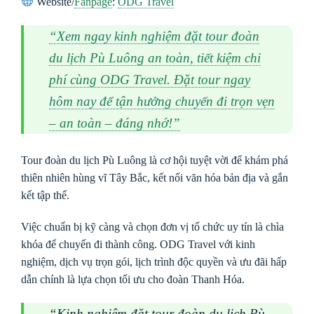
Website/
Fanpage
:
ODG Travel
“Xem ngay kinh nghiệm đặt tour đoàn
du lịch Pù Luông an toàn, tiết kiệm chi
phí cùng ODG Travel. Đặt tour ngay
hôm nay để tận hưởng chuyến đi trọn vẹn
– an toàn – đáng nhớ!”
Tour đoàn du lịch Pù Luông là cơ hội tuyệt vời để khám phá
thiên nhiên hùng vĩ Tây Bắc, kết nối văn hóa bản địa và gắn
kết tập thể.
Việc chuẩn bị kỹ càng và chọn đơn vị tổ chức uy tín là chìa
khóa để chuyến đi thành công. ODG Travel với kinh
nghiệm, dịch vụ trọn gói, lịch trình độc quyền và ưu đãi hấp
dẫn chính là lựa chọn tối ưu cho đoàn Thanh Hóa.
“Kinh nghiệm đặt tour đoàn du lịch Pù