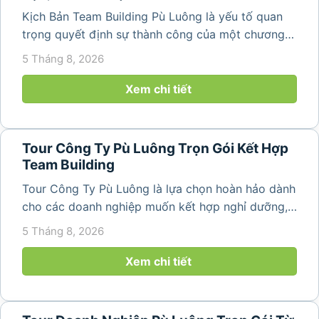
Kịch Bản Team Building Pù Luông là yếu tố quan
trọng quyết định sự thành công của một chương
trình du lịch doanh nghiệp. Một kịch bản được xây
5 Tháng 8, 2026
dựng bài bản không chỉ mang đến những phút
giây vui vẻ, sôi động mà còn...
Xem chi tiết
Tour Công Ty Pù Luông Trọn Gói Kết Hợp
Team Building
Tour Công Ty Pù Luông là lựa chọn hoàn hảo dành
cho các doanh nghiệp muốn kết hợp nghỉ dưỡng,
team building và gắn kết tập thể trong không gian
5 Tháng 8, 2026
thiên nhiên trong lành. Chỉ cách Hà Nội và Thanh
Hóa vài giờ di chuyển,...
Xem chi tiết