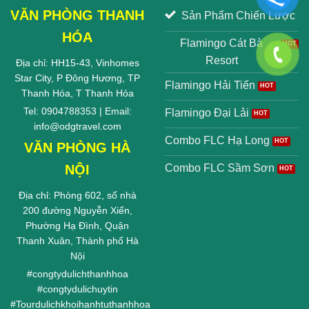
VĂN PHÒNG THANH
Sản Phẩm Chiến Lược
HÓA
Flamingo Cát Bà
Resort
Địa chỉ: HH15-43, Vinhomes
Star City, P Đông Hương, TP
Flamingo Hải Tiến
Thanh Hóa, T Thanh Hóa
Tel: 0904788353 | Email:
Flamingo Đại Lải
info@odgtravel.com
Combo FLC Hạ Long
VĂN PHÒNG HÀ
NỘI
Combo FLC Sầm Sơn
Địa chỉ: Phòng 602, số nhà
200 đường Nguyễn Xiển,
Phường Hạ Đình, Quận
Thanh Xuân, Thành phố Hà
Nội
#
congtydulichthanhhoa
#
congtydulichuytin
#
Tourdulichkhoihanhtuthanhhoa