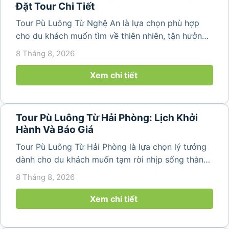
Đặt Tour Chi Tiết
Tour Pù Luông Từ Nghệ An là lựa chọn phù hợp
cho du khách muốn tìm về thiên nhiên, tận hưởng
không khí trong lành và khám phá vẻ đẹp bình yên
8 Tháng 8, 2026
của vùng núi Thanh Hóa. Với những bản làng mộc
mạc, ruộng bậc...
Xem chi tiết
Tour Pù Luông Từ Hải Phòng: Lịch Khởi
Hành Và Báo Giá
Tour Pù Luông Từ Hải Phòng là lựa chọn lý tưởng
dành cho du khách muốn tạm rời nhịp sống thành
phố để tìm về không gian núi rừng trong lành,
8 Tháng 8, 2026
những bản làng bình yên và cảnh quan ruộng bậc
thang đặc trưng. Từ...
Xem chi tiết