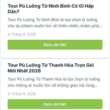
Tour Pù Luông Từ Ninh Bình Có Gì Hấp
Dẫn?
Tour Pù Luông Từ Ninh Bình là lựa chọn lý tưởng
cho du khách muốn tìm về thiên nhiên, khám phá
bản làng và tận hưởng không gian nghỉ dưỡng yên
8 Tháng 8, 2026
bình. Với lịch trình 2N1Đ hoặc 3N2Đ, hành trình có
thể kết hợp tham...
Xem chi tiết
Tour Pù Luông Từ Thanh Hóa Trọn Gói
Mới Nhất 2026
Tour Pù Luông Từ Thanh Hóa là lựa chọn lý tưởng
cho những ai muốn tìm về không gian núi rừng
trong lành, ruộng bậc thang xanh mướt và những
8 Tháng 8, 2026
bản làng bình yên ngay trong một hành trình ngắn
ngày. Không cần di chuyển...
Xem chi tiết