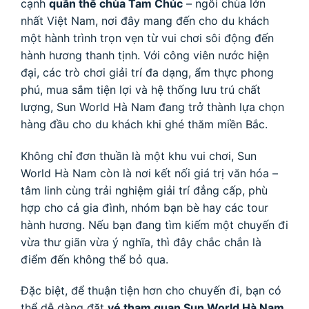
cạnh
quần thể chùa Tam Chúc
– ngôi chùa lớn
nhất Việt Nam, nơi đây mang đến cho du khách
một hành trình trọn vẹn từ vui chơi sôi động đến
hành hương thanh tịnh. Với công viên nước hiện
đại, các trò chơi giải trí đa dạng, ẩm thực phong
phú, mua sắm tiện lợi và hệ thống lưu trú chất
lượng, Sun World Hà Nam đang trở thành lựa chọn
hàng đầu cho du khách khi ghé thăm miền Bắc.
Không chỉ đơn thuần là một khu vui chơi, Sun
World Hà Nam còn là nơi kết nối giá trị văn hóa –
tâm linh cùng trải nghiệm giải trí đẳng cấp, phù
hợp cho cả gia đình, nhóm bạn bè hay các tour
hành hương. Nếu bạn đang tìm kiếm một chuyến đi
vừa thư giãn vừa ý nghĩa, thì đây chắc chắn là
điểm đến không thể bỏ qua.
Đặc biệt, để thuận tiện hơn cho chuyến đi, bạn có
thể dễ dàng đặt
vé tham quan Sun World Hà Nam