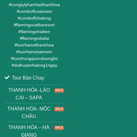
#
congtylyhanhtaithanhhoa
#
comboflcsamson
#
comboflchalong
#
flamingocatbaresort
#
flamingohaitien
#
flamingodailai
#
tuorhanoithanhhoa
#
tuorhanoisamson
#
tuortrungquocduongbo
#
duthuyenhalong1ngay
Tour Bán Chạy
THANH HÓA -LÀO
CAI – SAPA
THANH HÓA- MỘC
CHÂU
THANH HÓA – HÀ
GIANG