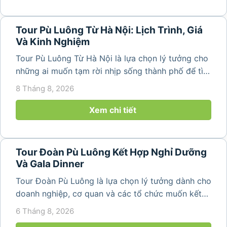
Tour Pù Luông Từ Hà Nội: Lịch Trình, Giá
Và Kinh Nghiệm
Tour Pù Luông Từ Hà Nội là lựa chọn lý tưởng cho
những ai muốn tạm rời nhịp sống thành phố để tìm
về không gian núi rừng xanh mát, những bản làng
8 Tháng 8, 2026
yên bình và ruộng bậc thang đặc trưng của Pù
Luông. Với...
Xem chi tiết
Tour Đoàn Pù Luông Kết Hợp Nghỉ Dưỡng
Và Gala Dinner
Tour Đoàn Pù Luông là lựa chọn lý tưởng dành cho
doanh nghiệp, cơ quan và các tổ chức muốn kết
hợp nghỉ dưỡng, tham quan và tổ chức các hoạt
6 Tháng 8, 2026
động gắn kết tập thể. Với cảnh quan thiên nhiên