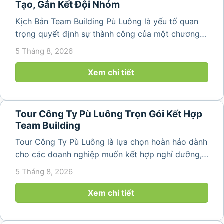
Tạo, Gắn Kết Đội Nhóm
Kịch Bản Team Building Pù Luông là yếu tố quan
trọng quyết định sự thành công của một chương
trình du lịch doanh nghiệp. Một kịch bản được xây
5 Tháng 8, 2026
dựng bài bản không chỉ mang đến những phút
giây vui vẻ, sôi động mà còn...
Xem chi tiết
Tour Công Ty Pù Luông Trọn Gói Kết Hợp
Team Building
Tour Công Ty Pù Luông là lựa chọn hoàn hảo dành
cho các doanh nghiệp muốn kết hợp nghỉ dưỡng,
team building và gắn kết tập thể trong không gian
5 Tháng 8, 2026
thiên nhiên trong lành. Chỉ cách Hà Nội và Thanh
Hóa vài giờ di chuyển,...
Xem chi tiết