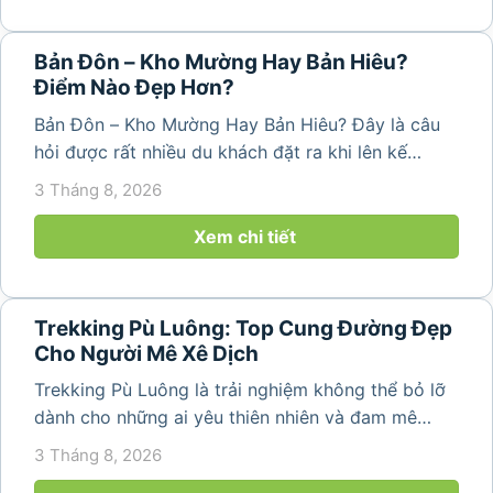
Bản Đôn – Kho Mường Hay Bản Hiêu?
Điểm Nào Đẹp Hơn?
Bản Đôn – Kho Mường Hay Bản Hiêu? Đây là câu
hỏi được rất nhiều du khách đặt ra khi lên kế
hoạch khám phá Pù Luông. Mỗi địa điểm đều
3 Tháng 8, 2026
mang một vẻ đẹp riêng, từ những cánh đồng
ruộng bậc thang, bản làng...
Xem chi tiết
Trekking Pù Luông: Top Cung Đường Đẹp
Cho Người Mê Xê Dịch
Trekking Pù Luông là trải nghiệm không thể bỏ lỡ
dành cho những ai yêu thiên nhiên và đam mê
khám phá. Với những cung đường băng qua ruộng
3 Tháng 8, 2026
bậc thang, bản làng người Thái, rừng nguyên sinh