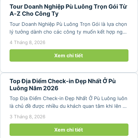
Tour Doanh Nghiệp Pù Luông Trọn Gói Từ
A-Z Cho Công Ty
Tour Doanh Nghiệp Pù Luông Trọn Gói là lựa chọn
lý tưởng dành cho các công ty muốn kết hợp nghỉ
dưỡng, gắn kết đội ngũ và tái tạo năng lượng sau
4 Tháng 8, 2026
những ngày làm việc căng thẳng. Với cảnh quan
thiên nhiên trong lành,...
Xem chi tiết
Top Địa Điểm Check-in Đẹp Nhất Ở Pù
Luông Năm 2026
Top Địa Điểm Check-in Đẹp Nhất Ở Pù Luông luôn
là chủ đề được nhiều du khách quan tâm khi lên kế
hoạch khám phá vùng đất thiên nhiên nổi tiếng
3 Tháng 8, 2026
của Thanh Hóa. Với ruộng bậc thang trải dài, bản
làng yên bình, thác...
Xem chi tiết