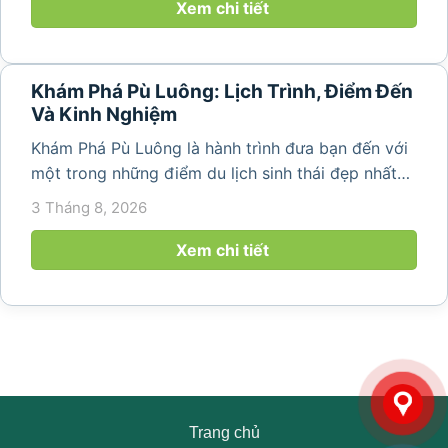
và các thung lũng xanh mát, Pù...
Xem chi tiết
Khám Phá Pù Luông: Lịch Trình, Điểm Đến
Và Kinh Nghiệm
Khám Phá Pù Luông là hành trình đưa bạn đến với
một trong những điểm du lịch sinh thái đẹp nhất
Thanh Hóa. Nơi đây nổi tiếng với ruộng bậc thang,
3 Tháng 8, 2026
bản làng người Thái, thác nước, rừng nguyên sinh
và không gian nghỉ dưỡng...
Xem chi tiết
Trang chủ