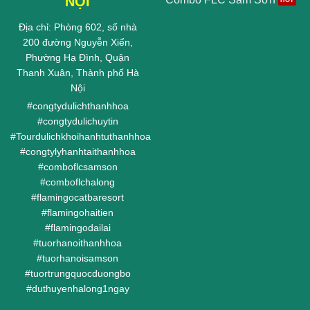
NỘI
Địa chỉ: Phòng 602, số nhà
200 đường Nguyễn Xiển,
Phường Hạ Đình, Quận
Thanh Xuân, Thành phố Hà
Nội
#
congtydulichthanhhoa
#
congtydulichuytin
#
Tourdulichkhoihanhtuthanhhoa
#
congtylyhanhtaithanhhoa
#
comboflcsamson
#
comboflchalong
#
flamingocatbaresort
#
flamingohaitien
#
flamingodailai
#
tuorhanoithanhhoa
#
tuorhanoisamson
#
tuortrungquocduongbo
#
duthuyenhalong1ngay