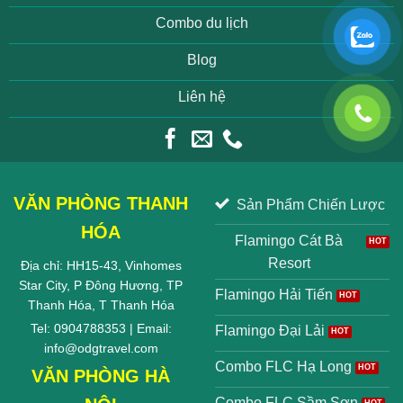
Combo du lịch
Blog
Liên hệ
VĂN PHÒNG THANH
Sản Phẩm Chiến Lược
HÓA
Flamingo Cát Bà
Resort
Địa chỉ: HH15-43, Vinhomes
Star City, P Đông Hương, TP
Flamingo Hải Tiến
Thanh Hóa, T Thanh Hóa
Tel: 0904788353 | Email:
Flamingo Đại Lải
info@odgtravel.com
Combo FLC Hạ Long
VĂN PHÒNG HÀ
Combo FLC Sầm Sơn