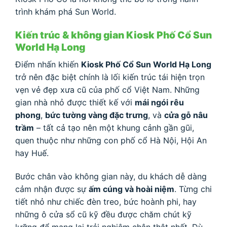
trình khám phá Sun World.
Kiến trúc & không gian Kiosk Phố Cổ Sun
World Hạ Long
Điểm nhấn khiến
Kiosk Phố Cổ Sun World Hạ Long
trở nên đặc biệt chính là lối kiến trúc tái hiện trọn
vẹn vẻ đẹp xưa cũ của phố cổ Việt Nam. Những
gian nhà nhỏ được thiết kế với
mái ngói rêu
phong
,
bức tường vàng đặc trưng
, và
cửa gỗ nâu
trầm
– tất cả tạo nên một khung cảnh gần gũi,
quen thuộc như những con phố cổ Hà Nội, Hội An
hay Huế.
Bước chân vào không gian này, du khách dễ dàng
cảm nhận được sự
ấm cúng và hoài niệm
. Từng chi
tiết nhỏ như chiếc đèn treo, bức hoành phi, hay
những ô cửa sổ cũ kỹ đều được chăm chút kỹ
lưỡng để mang lại trải nghiệm chân thật nhất. Dù