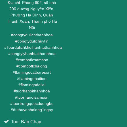
Địa chỉ: Phòng 602, số nhà
200 đường Nguyễn Xiển,
Phường Hạ Đình, Quận
Thanh Xuân, Thành phố Hà
Nội
#
congtydulichthanhhoa
#
congtydulichuytin
#
Tourdulichkhoihanhtuthanhhoa
#
congtylyhanhtaithanhhoa
#
comboflcsamson
#
comboflchalong
#
flamingocatbaresort
#
flamingohaitien
#
flamingodailai
#
tuorhanoithanhhoa
#
tuorhanoisamson
#
tuortrungquocduongbo
#
duthuyenhalong1ngay
Tour Bán Chạy