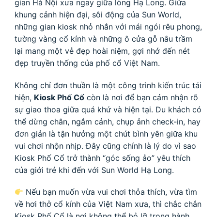
gian Hà Nội xưa ngay giữa lòng Hạ Long. Giữa
khung cảnh hiện đại, sôi động của Sun World,
những gian kiosk nhỏ nhắn với mái ngói rêu phong,
tường vàng cổ kính và những ô cửa gỗ nâu trầm
lại mang một vẻ đẹp hoài niệm, gợi nhớ đến nét
đẹp truyền thống của phố cổ Việt Nam.
Không chỉ đơn thuần là một công trình kiến trúc tái
hiện,
Kiosk Phố Cổ
còn là nơi để bạn cảm nhận rõ
sự giao thoa giữa quá khứ và hiện tại. Du khách có
thể dừng chân, ngắm cảnh, chụp ảnh check-in, hay
đơn giản là tận hưởng một chút bình yên giữa khu
vui chơi nhộn nhịp. Đây cũng chính là lý do vì sao
Kiosk Phố Cổ trở thành “góc sống ảo” yêu thích
của giới trẻ khi đến với Sun World Hạ Long.
Nếu bạn muốn vừa vui chơi thỏa thích, vừa tìm
về hơi thở cổ kính của Việt Nam xưa, thì chắc chắn
Kiosk Phố Cổ là nơi không thể bỏ lỡ trong hành