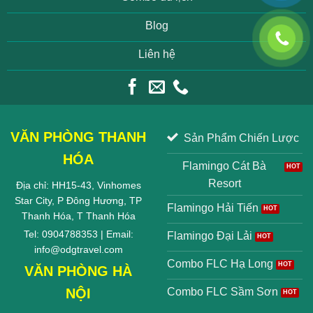
Blog
Liên hệ
VĂN PHÒNG THANH
Sản Phẩm Chiến Lược
HÓA
Flamingo Cát Bà
Resort
Địa chỉ: HH15-43, Vinhomes
Star City, P Đông Hương, TP
Flamingo Hải Tiến
Thanh Hóa, T Thanh Hóa
Tel: 0904788353 | Email:
Flamingo Đại Lải
info@odgtravel.com
Combo FLC Hạ Long
VĂN PHÒNG HÀ
NỘI
Combo FLC Sầm Sơn