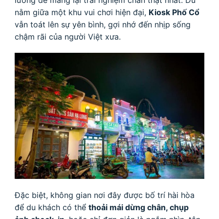
nằm giữa một khu vui chơi hiện đại,
Kiosk Phố Cổ
vẫn toát lên sự yên bình, gợi nhớ đến nhịp sống
chậm rãi của người Việt xưa.
Đặc biệt, không gian nơi đây được bố trí hài hòa
để du khách có thể
thoải mái dừng chân, chụp