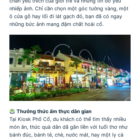
chân yêu thích của giới trẻ và những tín đồ yêu
nhiếp ảnh. Chỉ cần chọn một góc tường vàng, một
ô cửa gỗ hay lối đi lát gạch đỏ, bạn đã có ngay
những bức ảnh mang đậm chất hoài cổ.
Thưởng thức ẩm thực dân gian
Tại Kiosk Phố Cổ, du khách có thể tìm thấy nhiều
món ăn, thức quà dân dã gắn liền với tuổi thơ như
bánh đúc, bánh tẻ, chè, nước mát, hay một ly cà