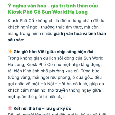
Ý nghĩa văn hoá – giá trị tinh thần của
Kiosk Phố Cổ Sun World Hạ Long
Kiosk Phố Cổ không chỉ là điểm dừng chân để du
khách nghỉ ngơi, thưởng thức ẩm thực, mà còn
mang trong mình nhiều
giá trị văn hoá và tinh thần
sâu sắc
:
Gìn giữ hồn Việt giữa nhịp sống hiện đại
Trong không gian du lịch sôi động của Sun World
Hạ Long, Kiosk Phố Cổ như một nhịp lắng đọng,
tái hiện hình ảnh phố phường xưa cũ. Từng bức
tường vàng, mái ngói rêu phong, ô cửa gỗ… đều
gợi nhắc về một Hà Nội – Hội An cổ kính, giúp du
khách cảm nhận hơi thở truyền thống ngay giữa
một quần thể giải trí hiện đại.
Kết nối thế hệ – lưu giữ ký ức
Đối với người lớn tuổi, nơi đây gợi lại ký ức về tuổi