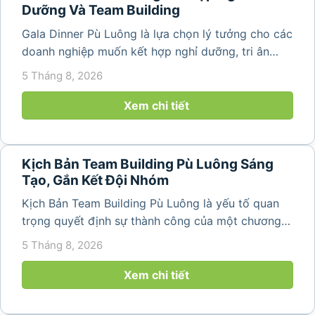
Dưỡng Và Team Building
Gala Dinner Pù Luông là lựa chọn lý tưởng cho các
doanh nghiệp muốn kết hợp nghỉ dưỡng, tri ân
nhân viên và xây dựng tinh thần đồng đội trong
5 Tháng 8, 2026
không gian thiên nhiên yên bình. Với khung cảnh
núi rừng hùng vĩ, không khí...
Xem chi tiết
Kịch Bản Team Building Pù Luông Sáng
Tạo, Gắn Kết Đội Nhóm
Kịch Bản Team Building Pù Luông là yếu tố quan
trọng quyết định sự thành công của một chương
trình du lịch doanh nghiệp. Một kịch bản được xây
5 Tháng 8, 2026
dựng bài bản không chỉ mang đến những phút
giây vui vẻ, sôi động mà còn...
Xem chi tiết