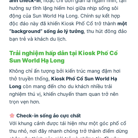
ảnh check-in
, hoặc chỉ đơn giản là ngắm nhìn, tận
hưởng sự tĩnh lặng hiếm hoi giữa nhịp sống sôi
động của Sun World Hạ Long. Chính sự kết hợp
độc đáo này đã khiến Kiosk Phố Cổ trở thành
một
“background” sống ảo lý tưởng
, thu hút đông đảo
bạn trẻ và khách du lịch.
Trải nghiệm hấp dẫn tại Kiosk Phố Cổ
Sun World Hạ Long
Không chỉ ấn tượng bởi kiến trúc mang đậm hơi
thở truyền thống,
Kiosk Phố Cổ Sun World Hạ
Long
còn mang đến cho du khách nhiều trải
nghiệm thú vị, khiến chuyến tham quan trở nên
trọn vẹn hơn.
Check-in sống ảo cực chất
Với khung cảnh được tái hiện như một góc phố cổ
thu nhỏ, nơi đây nhanh chóng trở thành điểm dừng