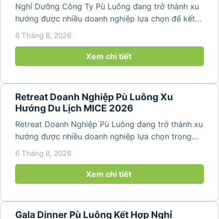
Nghỉ Dưỡng Công Ty Pù Luông đang trở thành xu
hướng được nhiều doanh nghiệp lựa chọn để kết
hợp giữa nghỉ ngơi, tái tạo năng lượng và xây
6 Tháng 8, 2026
dựng tinh thần đồng đội. Thay vì những chuyến du
lịch đơn thuần, nhiều công ty...
Xem chi tiết
Retreat Doanh Nghiệp Pù Luông Xu
Hướng Du Lịch MICE 2026
Retreat Doanh Nghiệp Pù Luông đang trở thành xu
hướng được nhiều doanh nghiệp lựa chọn trong
năm 2026 khi nhu cầu kết hợp nghỉ dưỡng, hội
6 Tháng 8, 2026
họp và gắn kết đội ngũ ngày càng tăng. Không chỉ
mang đến khoảng thời gian thư giãn...
Xem chi tiết
Gala Dinner Pù Luông Kết Hợp Nghỉ