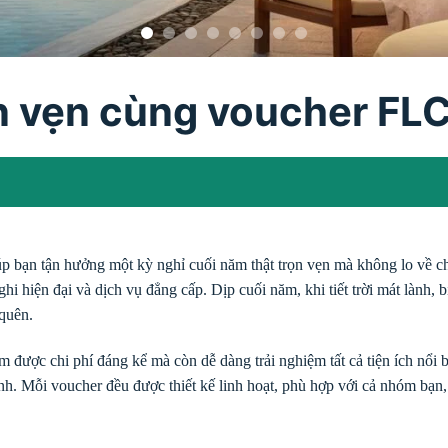
ọn vẹn cùng voucher FL
úp bạn tận hưởng một kỳ nghỉ cuối năm thật trọn vẹn mà không lo về 
hi hiện đại và dịch vụ đẳng cấp. Dịp cuối năm, khi tiết trời mát lành,
 quên.
ợc chi phí đáng kể mà còn dễ dàng trải nghiệm tất cả tiện ích nổi bật t
 đình. Mỗi voucher đều được thiết kế linh hoạt, phù hợp với cả nhóm bạn