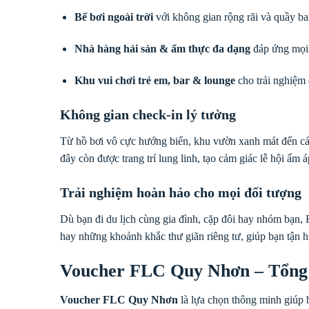
Bể bơi ngoài trời
với không gian rộng rãi và quầy bar
Nhà hàng hải sản & ẩm thực đa dạng
đáp ứng mọi 
Khu vui chơi trẻ em, bar & lounge
cho trải nghiệm 
Không gian check-in lý tưởng
Từ hồ bơi vô cực hướng biển, khu vườn xanh mát đến c
đây còn được trang trí lung linh, tạo cảm giác lễ hội ấm á
Trải nghiệm hoàn hảo cho mọi đối tượng
Dù bạn đi du lịch cùng gia đình, cặp đôi hay nhóm bạn,
hay những khoảnh khắc thư giãn riêng tư, giúp bạn tận 
Voucher FLC Quy Nhơn – Tổng 
Voucher FLC Quy Nhơn
là lựa chọn thông minh giúp b