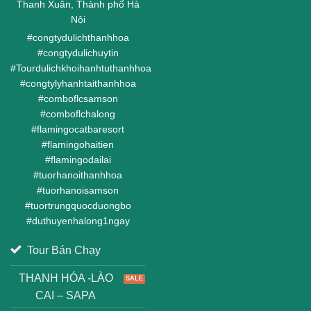
Thanh Xuân, Thành phố Hà
Nội
#
congtydulichthanhhoa
#
congtydulichuytin
#
Tourdulichkhoihanhtuthanhhoa
#
congtylyhanhtaithanhhoa
#
comboflcsamson
#
comboflchalong
#
flamingocatbaresort
#
flamingohaitien
#
flamingodailai
#
tuorhanoithanhhoa
#
tuorhanoisamson
#
tuortrungquocduongbo
#
duthuyenhalong1ngay
Tour Bán Chạy
THANH HÓA -LÀO
CAI – SAPA