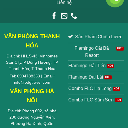
Liên hệ
VĂN PHÒNG THANH
Sản Phẩm Chiến Lược
HÓA
Flamingo Cát Bà
Resort
Địa chỉ: HH15-43, Vinhomes
Star City, P Đông Hương, TP
Flamingo Hải Tiến
Thanh Hóa, T Thanh Hóa
Tel: 0904788353 | Email:
Flamingo Đại Lải
info@odgtravel.com
Combo FLC Hạ Long
VĂN PHÒNG HÀ
NỘI
Combo FLC Sầm Sơn
Địa chỉ: Phòng 602, số nhà
200 đường Nguyễn Xiển,
Phường Hạ Đình, Quận