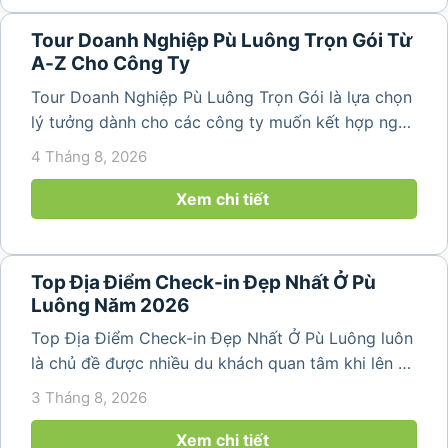
Tour Doanh Nghiệp Pù Luông Trọn Gói Từ
A-Z Cho Công Ty
Tour Doanh Nghiệp Pù Luông Trọn Gói là lựa chọn
lý tưởng dành cho các công ty muốn kết hợp nghỉ
dưỡng, gắn kết đội ngũ và tái tạo năng lượng sau
4 Tháng 8, 2026
những ngày làm việc căng thẳng. Với cảnh quan
thiên nhiên trong lành,...
Xem chi tiết
Top Địa Điểm Check-in Đẹp Nhất Ở Pù
Luông Năm 2026
Top Địa Điểm Check-in Đẹp Nhất Ở Pù Luông luôn
là chủ đề được nhiều du khách quan tâm khi lên kế
hoạch khám phá vùng đất thiên nhiên nổi tiếng
3 Tháng 8, 2026
của Thanh Hóa. Với ruộng bậc thang trải dài, bản
làng yên bình, thác...
Xem chi tiết