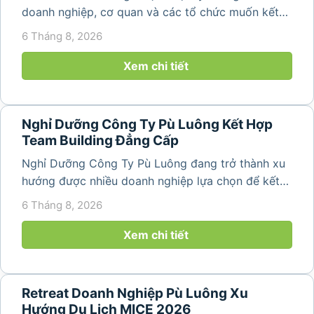
doanh nghiệp, cơ quan và các tổ chức muốn kết
hợp nghỉ dưỡng, tham quan và tổ chức các hoạt
6 Tháng 8, 2026
động gắn kết tập thể. Với cảnh quan thiên nhiên
nguyên sơ, không khí...
Xem chi tiết
Nghỉ Dưỡng Công Ty Pù Luông Kết Hợp
Team Building Đẳng Cấp
Nghỉ Dưỡng Công Ty Pù Luông đang trở thành xu
hướng được nhiều doanh nghiệp lựa chọn để kết
hợp giữa nghỉ ngơi, tái tạo năng lượng và xây
6 Tháng 8, 2026
dựng tinh thần đồng đội. Thay vì những chuyến du
lịch đơn thuần, nhiều công ty...
Xem chi tiết
Retreat Doanh Nghiệp Pù Luông Xu
Hướng Du Lịch MICE 2026