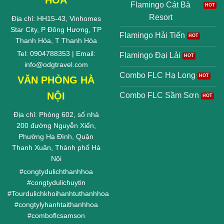
HÓA
Flamingo Cát Bà
Resort
Địa chỉ: HH15-43, Vinhomes
Star City, P Đông Hương, TP
Flamingo Hải Tiến
Thanh Hóa, T Thanh Hóa
Tel: 0904788353 | Email:
Flamingo Đại Lải
info@odgtravel.com
Combo FLC Hạ Long
VĂN PHÒNG HÀ
NỘI
Combo FLC Sầm Sơn
Địa chỉ: Phòng 602, số nhà
200 đường Nguyễn Xiển,
Phường Hạ Đình, Quận
Thanh Xuân, Thành phố Hà
Nội
#
congtydulichthanhhoa
#
congtydulichuytin
#
Tourdulichkhoihanhtuthanhhoa
#
congtylyhanhtaithanhhoa
#
comboflcsamson