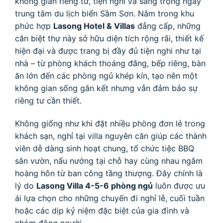
không gian riêng tư, tiện nghi và sang trọng ngay
trung tâm du lịch biển Sầm Sơn. Nằm trong khu
phức hợp
Lasong Hotel & Villas
đẳng cấp, những
căn biệt thự này sở hữu diện tích rộng rãi, thiết kế
hiện đại và được trang bị đầy đủ tiện nghi như tại
nhà – từ phòng khách thoáng đãng, bếp riêng, bàn
ăn lớn đến các phòng ngủ khép kín, tạo nên một
không gian sống gắn kết nhưng vẫn đảm bảo sự
riêng tư cần thiết.
Không giống như khi đặt nhiều phòng đơn lẻ trong
khách sạn, nghỉ tại villa nguyên căn giúp các thành
viên dễ dàng sinh hoạt chung, tổ chức tiệc BBQ
sân vườn, nấu nướng tại chỗ hay cùng nhau ngắm
hoàng hôn từ ban công tầng thượng. Đây chính là
lý do
Lasong Villa 4-5-6 phòng ngủ
luôn được ưu
ái lựa chọn cho những chuyến đi nghỉ lễ, cuối tuần
hoặc các dịp kỷ niệm đặc biệt của gia đình và