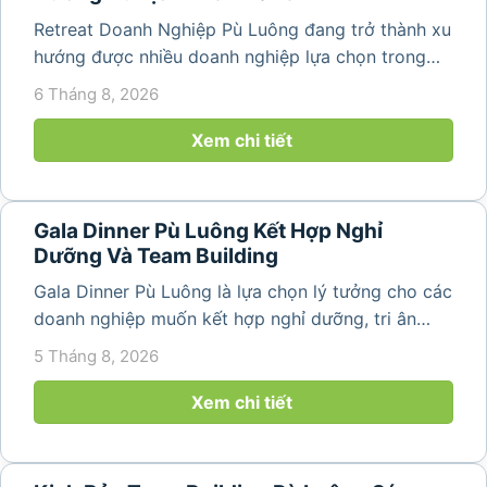
Retreat Doanh Nghiệp Pù Luông đang trở thành xu
hướng được nhiều doanh nghiệp lựa chọn trong
năm 2026 khi nhu cầu kết hợp nghỉ dưỡng, hội
6 Tháng 8, 2026
họp và gắn kết đội ngũ ngày càng tăng. Không chỉ
mang đến khoảng thời gian thư giãn...
Xem chi tiết
Gala Dinner Pù Luông Kết Hợp Nghỉ
Dưỡng Và Team Building
Gala Dinner Pù Luông là lựa chọn lý tưởng cho các
doanh nghiệp muốn kết hợp nghỉ dưỡng, tri ân
nhân viên và xây dựng tinh thần đồng đội trong
5 Tháng 8, 2026
không gian thiên nhiên yên bình. Với khung cảnh
núi rừng hùng vĩ, không khí...
Xem chi tiết