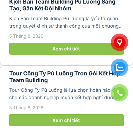
Kịch Bản Team Building Pù Luông Sáng
Tạo, Gắn Kết Đội Nhóm
Kịch Bản Team Building Pù Luông là yếu tố quan
trọng quyết định sự thành công của một chương
trình du lịch doanh nghiệp. Một kịch bản được xây
5 Tháng 8, 2026
dựng bài bản không chỉ mang đến những phút
giây vui vẻ, sôi động mà còn...
Xem chi tiết
Tour Công Ty Pù Luông Trọn Gói Kết Hợp
Team Building
Tour Công Ty Pù Luông là lựa chọn hoàn hảo dành
cho các doanh nghiệp muốn kết hợp nghỉ dưỡng,
team building và gắn kết tập thể trong không gian
5 Tháng 8, 2026
thiên nhiên trong lành. Chỉ cách Hà Nội và Thanh
Hóa vài giờ di chuyển,...
Xem chi tiết