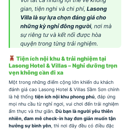
Với tất cả những lợi thế về không
gian, tiện nghi và chi phí,
Lasong
Villa là sự lựa chọn đáng giá cho
những kỳ nghỉ đông người
, nơi mà
sự riêng tư và kết nối được hòa
quyện trong từng trải nghiệm.
Tiện ích nội khu & trải nghiệm tại
Lasong Hotel & Villas – Nghỉ dưỡng trọn
vẹn không cần đi xa
Một trong những điểm cộng lớn khiến du khách
đánh giá cao Lasong Hotel & Villas Sầm Sơn chính
là hệ thống
tiện ích nội khu phong phú
, đáp ứng
mọi nhu cầu từ nghỉ ngơi, vui chơi đến trải nghiệm
ẩm thực và thư giãn.
Dù bạn là người yêu thiên
nhiên, đam mê check-in hay đơn giản muốn tận
hưởng sự bình yên
, thì nơi đây đều có điều đặc