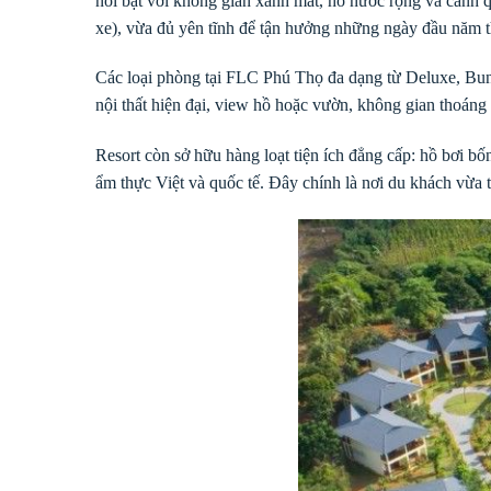
nổi bật với không gian xanh mát, hồ nước rộng và cảnh 
xe), vừa đủ yên tĩnh để tận hưởng những ngày đầu năm t
Các loại phòng tại FLC Phú Thọ đa dạng từ Deluxe, Bun
nội thất hiện đại, view hồ hoặc vườn, không gian thoáng 
Resort còn sở hữu hàng loạt tiện ích đẳng cấp: hồ bơi bố
ẩm thực Việt và quốc tế. Đây chính là nơi du khách vừa 