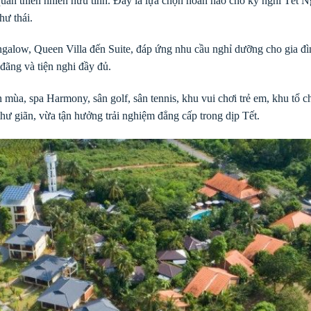
quan thiên nhiên hữu tình. Đây là lựa chọn hoàn hảo cho kỳ nghỉ Tết 
hư thái.
galow, Queen Villa đến Suite, đáp ứng nhu cầu nghỉ dưỡng cho gia đì
đãng và tiện nghi đầy đủ.
n mùa, spa Harmony, sân golf, sân tennis, khu vui chơi trẻ em, khu tổ
thư giãn, vừa tận hưởng trải nghiệm đẳng cấp trong dịp Tết.