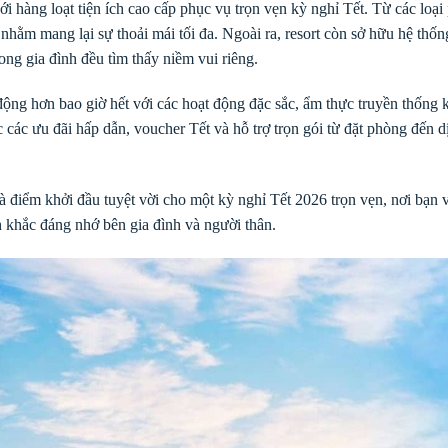
với hàng loạt tiện ích cao cấp phục vụ trọn vẹn kỳ nghỉ Tết. Từ các l
 nhằm mang lại sự thoải mái tối đa. Ngoài ra, resort còn sở hữu hệ thố
ong gia đình đều tìm thấy niềm vui riêng.
g hơn bao giờ hết với các hoạt động đặc sắc, ẩm thực truyền thống kế
các ưu đãi hấp dẫn, voucher Tết và hỗ trợ trọn gói từ đặt phòng đến dị
à điểm khởi đầu tuyệt vời cho một kỳ nghỉ Tết 2026 trọn vẹn, nơi bạn v
h khắc đáng nhớ bên gia đình và người thân.