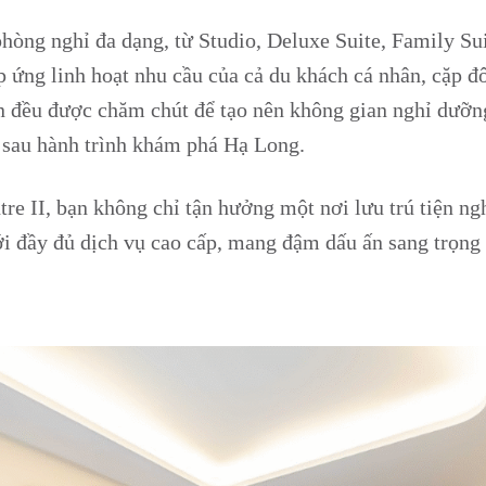
g phòng nghỉ đa dạng, từ Studio, Deluxe Suite, Family S
ng linh hoạt nhu cầu của cả du khách cá nhân, cặp đô
ạn đều được chăm chút để tạo nên không gian nghỉ dưỡn
i sau hành trình khám phá Hạ Long.
 II, bạn không chỉ tận hưởng một nơi lưu trú tiện ngh
ới đầy đủ dịch vụ cao cấp, mang đậm dấu ấn sang trọng
)