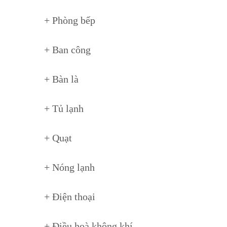
+ Phòng bếp
+ Ban công
+ Bàn là
+ Tủ lạnh
+ Quạt
+ Nóng lạnh
+ Điện thoại
+ Điều hoà không khí