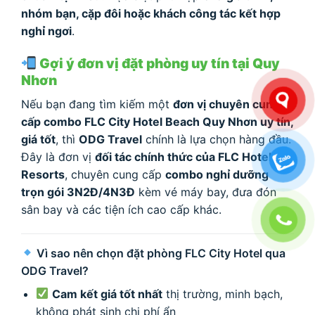
nhóm bạn, cặp đôi hoặc khách công tác kết hợp
nghỉ ngơi
.
Gợi ý đơn vị đặt phòng uy tín tại Quy
Nhơn
Nếu bạn đang tìm kiếm một
đơn vị chuyên cung
cấp combo FLC City Hotel Beach Quy Nhơn uy tín,
giá tốt
, thì
ODG Travel
chính là lựa chọn hàng đầu.
Đây là đơn vị
đối tác chính thức của FLC Hotels &
Resorts
, chuyên cung cấp
combo nghỉ dưỡng
trọn gói 3N2Đ/4N3Đ
kèm vé máy bay, đưa đón
sân bay và các tiện ích cao cấp khác.
Vì sao nên chọn đặt phòng FLC City Hotel qua
ODG Travel?
Cam kết giá tốt nhất
thị trường, minh bạch,
không phát sinh chi phí ẩn