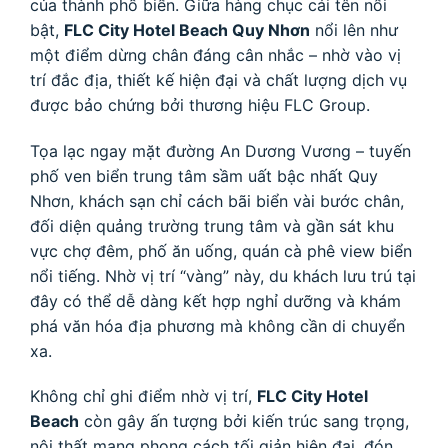
của thành phố biển. Giữa hàng chục cái tên nổi
bật,
FLC City Hotel Beach Quy Nhơn
nổi lên như
một điểm dừng chân đáng cân nhắc – nhờ vào vị
trí đắc địa, thiết kế hiện đại và chất lượng dịch vụ
được bảo chứng bởi thương hiệu FLC Group.
Tọa lạc ngay mặt đường An Dương Vương – tuyến
phố ven biển trung tâm sầm uất bậc nhất Quy
Nhơn, khách sạn chỉ cách bãi biển vài bước chân,
đối diện quảng trường trung tâm và gần sát khu
vực chợ đêm, phố ăn uống, quán cà phê view biển
nổi tiếng. Nhờ vị trí “vàng” này, du khách lưu trú tại
đây có thể dễ dàng kết hợp nghỉ dưỡng và khám
phá văn hóa địa phương mà không cần di chuyển
xa.
Không chỉ ghi điểm nhờ vị trí,
FLC City Hotel
Beach
còn gây ấn tượng bởi kiến trúc sang trọng,
nội thất mang phong cách tối giản hiện đại, đón