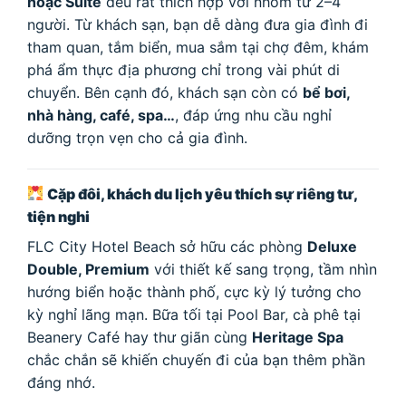
hoặc Suite
đều rất thích hợp với nhóm từ 2–4
người. Từ khách sạn, bạn dễ dàng đưa gia đình đi
tham quan, tắm biển, mua sắm tại chợ đêm, khám
phá ẩm thực địa phương chỉ trong vài phút di
chuyển. Bên cạnh đó, khách sạn còn có
bể bơi,
nhà hàng, café, spa…
, đáp ứng nhu cầu nghỉ
dưỡng trọn vẹn cho cả gia đình.
Cặp đôi, khách du lịch yêu thích sự riêng tư,
tiện nghi
FLC City Hotel Beach sở hữu các phòng
Deluxe
Double, Premium
với thiết kế sang trọng, tầm nhìn
hướng biển hoặc thành phố, cực kỳ lý tưởng cho
kỳ nghỉ lãng mạn. Bữa tối tại Pool Bar, cà phê tại
Beanery Café hay thư giãn cùng
Heritage Spa
chắc chắn sẽ khiến chuyến đi của bạn thêm phần
đáng nhớ.