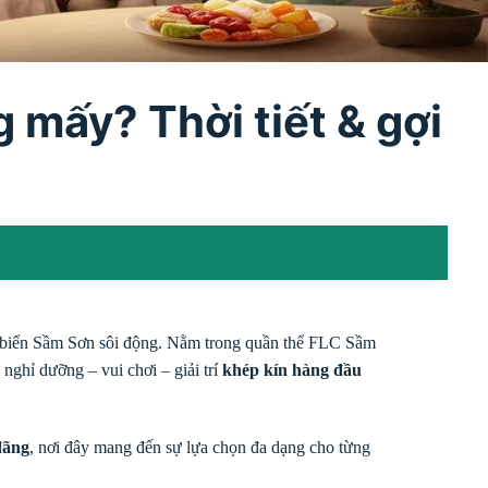
 mấy? Thời tiết & gợi
ãi biển Sầm Sơn sôi động. Nằm trong quần thể FLC Sầm
 nghỉ dưỡng – vui chơi – giải trí
khép kín hàng đầu
đãng
, nơi đây mang đến sự lựa chọn đa dạng cho từng