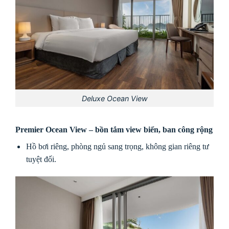
Deluxe Ocean View
Premier Ocean View – bồn tắm view biển, ban công rộng
Hồ bơi riêng, phòng ngủ sang trọng, không gian riêng tư
tuyệt đối.