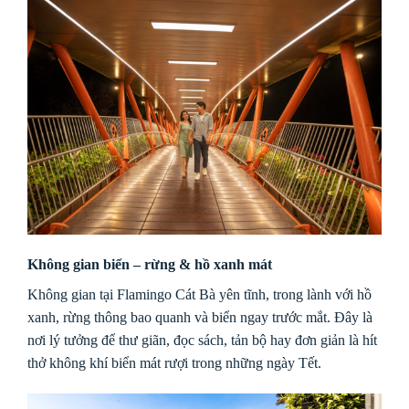
Không gian biển – rừng & hồ xanh mát
Không gian tại Flamingo Cát Bà yên tĩnh, trong lành với hồ
xanh, rừng thông bao quanh và biển ngay trước mắt. Đây là
nơi lý tưởng để thư giãn, đọc sách, tản bộ hay đơn giản là hít
thở không khí biển mát rượi trong những ngày Tết.