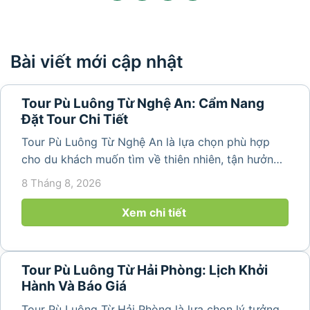
Bài viết mới cập nhật
Tour Pù Luông Từ Nghệ An: Cẩm Nang
Đặt Tour Chi Tiết
Tour Pù Luông Từ Nghệ An là lựa chọn phù hợp
cho du khách muốn tìm về thiên nhiên, tận hưởng
không khí trong lành và khám phá vẻ đẹp bình yên
8 Tháng 8, 2026
của vùng núi Thanh Hóa. Với những bản làng mộc
mạc, ruộng bậc...
Xem chi tiết
Tour Pù Luông Từ Hải Phòng: Lịch Khởi
Hành Và Báo Giá
Tour Pù Luông Từ Hải Phòng là lựa chọn lý tưởng