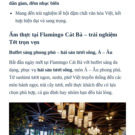
dân gian, đêm nhạc biển
Mang đến trải nghiệm lễ hội đậm chất văn hóa Việt, kết
hợp hiện đại và sang trọng.
Ẩm thực tại Flamingo Cát Bà – trải nghiệm
Tết trọn vẹn
Buffet sáng phong phú – hải sản tươi sống, Á – Âu
Bắt đầu ngày mới tại Flamingo Cát Bà với buffet sáng đa
dạng, phục vụ
hải sản tươi sống
, món Á – Âu phong phú.
Từ sashimi tươi ngon, sushi, phở Việt truyền thống đến các
món bánh ngọt, trái cây tươi, mỗi thực khách đều có lựa
chọn phù hợp, cả gia đình hay nhóm bạn đều hài lòng.