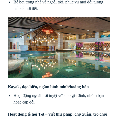
Bể bơi trong nhà và ngoài trời, phục vụ mọi đối tượng,
bất kể thời tiết.
Kayak, dạo biển, ngắm bình minh/hoàng hôn
Hoạt động ngoài trời tuyệt vời cho gia đình, nhóm bạn
hoặc cặp đôi.
Hoạt động lễ hội Tết – viết thư pháp, chợ xuân, trò chơi