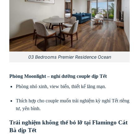
03 Bedrooms Premier Residence Ocean
Phòng Moonlight – nghỉ dưỡng couple dịp Tết
Phòng nhỏ xinh, view biển, thiết kế lãng mạn.
Thích hợp cho couple muốn trải nghiệm kỳ nghỉ Tết riêng
tư, yên bình.
Trải nghiệm không thể bỏ lỡ tại Flamingo Cát
Bà dịp Tết