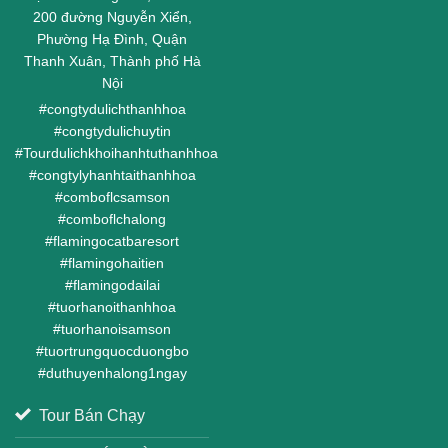
200 đường Nguyễn Xiển,
Phường Hạ Đình, Quận
Thanh Xuân, Thành phố Hà
Nội
#
congtydulichthanhhoa
#
congtydulichuytin
#
Tourdulichkhoihanhtuthanhhoa
#
congtylyhanhtaithanhhoa
#
comboflcsamson
#
comboflchalong
#
flamingocatbaresort
#
flamingohaitien
#
flamingodailai
#
tuorhanoithanhhoa
#
tuorhanoisamson
#
tuortrungquocduongbo
#
duthuyenhalong1ngay
Tour Bán Chạy