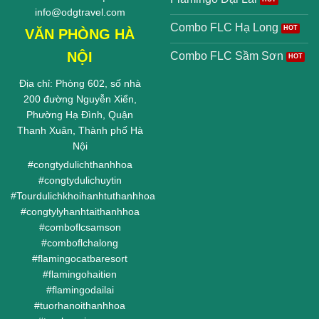
info@odgtravel.com
Combo FLC Hạ Long
VĂN PHÒNG HÀ
NỘI
Combo FLC Sầm Sơn
Địa chỉ: Phòng 602, số nhà
200 đường Nguyễn Xiển,
Phường Hạ Đình, Quận
Thanh Xuân, Thành phố Hà
Nội
#
congtydulichthanhhoa
#
congtydulichuytin
#
Tourdulichkhoihanhtuthanhhoa
#
congtylyhanhtaithanhhoa
#
comboflcsamson
#
comboflchalong
#
flamingocatbaresort
#
flamingohaitien
#
flamingodailai
#
tuorhanoithanhhoa