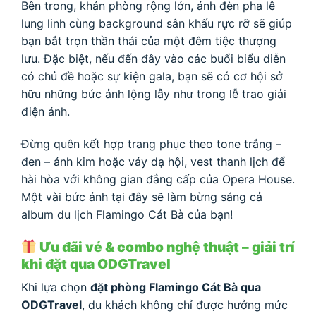
Bên trong, khán phòng rộng lớn, ánh đèn pha lê
lung linh cùng background sân khấu rực rỡ sẽ giúp
bạn bắt trọn thần thái của một đêm tiệc thượng
lưu. Đặc biệt, nếu đến đây vào các buổi biểu diễn
có chủ đề hoặc sự kiện gala, bạn sẽ có cơ hội sở
hữu những bức ảnh lộng lẫy như trong lễ trao giải
điện ảnh.
Đừng quên kết hợp trang phục theo tone trắng –
đen – ánh kim hoặc váy dạ hội, vest thanh lịch để
hài hòa với không gian đẳng cấp của Opera House.
Một vài bức ảnh tại đây sẽ làm bừng sáng cả
album du lịch Flamingo Cát Bà của bạn!
Ưu đãi vé & combo nghệ thuật – giải trí
khi đặt qua ODGTravel
Khi lựa chọn
đặt phòng Flamingo Cát Bà qua
ODGTravel
, du khách không chỉ được hưởng mức