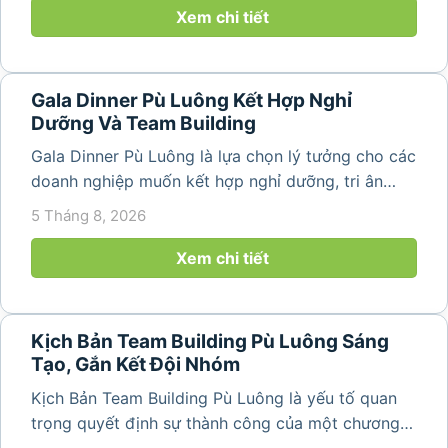
mang đến khoảng thời gian thư giãn...
Xem chi tiết
Gala Dinner Pù Luông Kết Hợp Nghỉ
Dưỡng Và Team Building
Gala Dinner Pù Luông là lựa chọn lý tưởng cho các
doanh nghiệp muốn kết hợp nghỉ dưỡng, tri ân
nhân viên và xây dựng tinh thần đồng đội trong
5 Tháng 8, 2026
không gian thiên nhiên yên bình. Với khung cảnh
núi rừng hùng vĩ, không khí...
Xem chi tiết
Kịch Bản Team Building Pù Luông Sáng
Tạo, Gắn Kết Đội Nhóm
Kịch Bản Team Building Pù Luông là yếu tố quan
trọng quyết định sự thành công của một chương
trình du lịch doanh nghiệp. Một kịch bản được xây