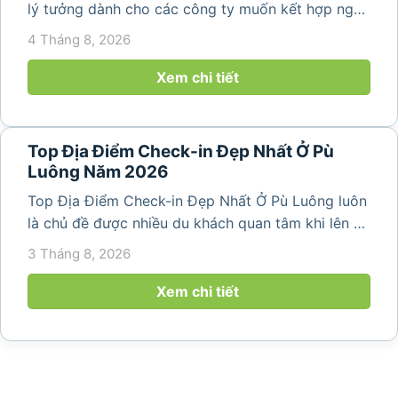
lý tưởng dành cho các công ty muốn kết hợp nghỉ
dưỡng, gắn kết đội ngũ và tái tạo năng lượng sau
4 Tháng 8, 2026
những ngày làm việc căng thẳng. Với cảnh quan
thiên nhiên trong lành,...
Xem chi tiết
Top Địa Điểm Check-in Đẹp Nhất Ở Pù
Luông Năm 2026
Top Địa Điểm Check-in Đẹp Nhất Ở Pù Luông luôn
là chủ đề được nhiều du khách quan tâm khi lên kế
hoạch khám phá vùng đất thiên nhiên nổi tiếng
3 Tháng 8, 2026
của Thanh Hóa. Với ruộng bậc thang trải dài, bản
làng yên bình, thác...
Xem chi tiết