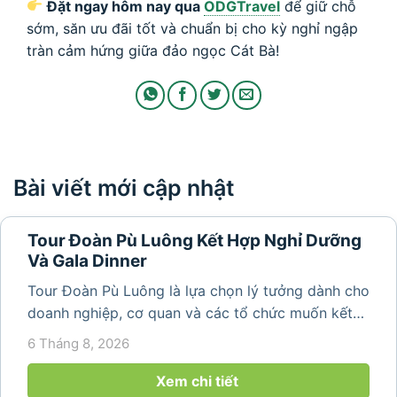
Đặt ngay hôm nay qua
ODGTravel
để giữ chỗ
sớm, săn ưu đãi tốt và chuẩn bị cho kỳ nghỉ ngập
tràn cảm hứng giữa đảo ngọc Cát Bà!
Bài viết mới cập nhật
Tour Đoàn Pù Luông Kết Hợp Nghỉ Dưỡng
Và Gala Dinner
Tour Đoàn Pù Luông là lựa chọn lý tưởng dành cho
doanh nghiệp, cơ quan và các tổ chức muốn kết
hợp nghỉ dưỡng, tham quan và tổ chức các hoạt
6 Tháng 8, 2026
động gắn kết tập thể. Với cảnh quan thiên nhiên
nguyên sơ, không khí...
Xem chi tiết