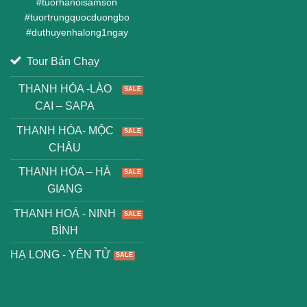
#
tuorhanoisamson
#
tuortrungquocduongbo
#
duthuyenhalong1ngay
Tour Bán Chạy
THANH HÓA -LÀO
CAI – SAPA
THANH HÓA- MỘC
CHÂU
THANH HÓA – HÀ
GIANG
THANH HOÁ - NINH
BÌNH
HẠ LONG - YÊN TỬ