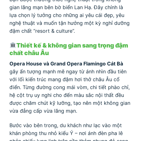
gian lãng mạn bên bờ biển Lan Hạ. Đây chính là
lựa chọn lý tưởng cho những ai yêu cái đẹp, yêu
nghệ thuật và muốn tận hưởng một kỳ nghỉ dưỡng
đậm chất “resort & culture”.
Thiết kế & không gian sang trọng đậm
chất châu Âu
Opera House và Grand Opera Flamingo Cát Bà
gây ấn tượng mạnh mẽ ngay từ ánh nhìn đầu tiên
với lối kiến trúc mang đậm hơi thở châu Âu cổ
điển. Từng đường cong mái vòm, chi tiết phào chỉ,
hệ cột trụ uy nghi cho đến màu sắc nội thất đều
được chăm chút kỹ lưỡng, tạo nên một không gian
vừa đẳng cấp vừa lãng mạn.
Bước vào bên trong, du khách như lạc vào một
khán phòng thu nhỏ kiểu Ý – nơi ánh đèn pha lê
phản chiếu lung linh trên nền thảm nhung đỏ sang