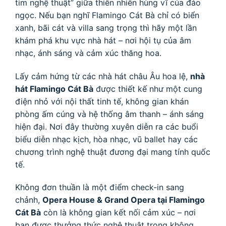
tim nghệ thuật” giữa thiên nhiên hùng vĩ của đảo
ngọc. Nếu bạn nghĩ Flamingo Cát Bà chỉ có biển
xanh, bãi cát và villa sang trọng thì hãy một lần
khám phá khu vực nhà hát – nơi hội tụ của âm
nhạc, ánh sáng và cảm xúc thăng hoa.
Lấy cảm hứng từ các nhà hát châu Âu hoa lệ,
nhà
hát Flamingo Cát Bà
được thiết kế như một cung
điện nhỏ với nội thất tinh tế, không gian khán
phòng ấm cúng và hệ thống âm thanh – ánh sáng
hiện đại. Nơi đây thường xuyên diễn ra các buổi
biểu diễn nhạc kịch, hòa nhạc, vũ ballet hay các
chương trình nghệ thuật đương đại mang tính quốc
tế.
Không đơn thuần là một điểm check-in sang
chảnh,
Opera House & Grand Opera tại Flamingo
Cát Bà
còn là không gian kết nối cảm xúc – nơi
bạn được thưởng thức nghệ thuật trong không