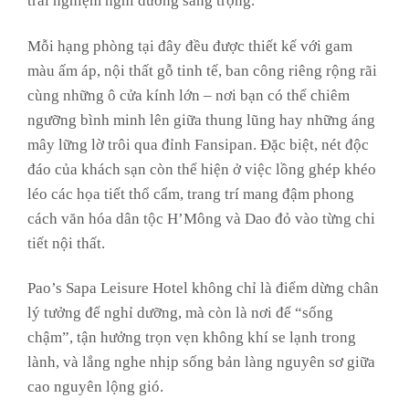
trải nghiệm nghỉ dưỡng sang trọng.
Mỗi hạng phòng tại đây đều được thiết kế với gam
màu ấm áp, nội thất gỗ tinh tế, ban công riêng rộng rãi
cùng những ô cửa kính lớn – nơi bạn có thể chiêm
ngưỡng bình minh lên giữa thung lũng hay những áng
mây lững lờ trôi qua đỉnh Fansipan. Đặc biệt, nét độc
đáo của khách sạn còn thể hiện ở việc lồng ghép khéo
léo các họa tiết thổ cẩm, trang trí mang đậm phong
cách văn hóa dân tộc H’Mông và Dao đỏ vào từng chi
tiết nội thất.
Pao’s Sapa Leisure Hotel không chỉ là điểm dừng chân
lý tưởng để nghỉ dưỡng, mà còn là nơi để “sống
chậm”, tận hưởng trọn vẹn không khí se lạnh trong
lành, và lắng nghe nhịp sống bản làng nguyên sơ giữa
cao nguyên lộng gió.