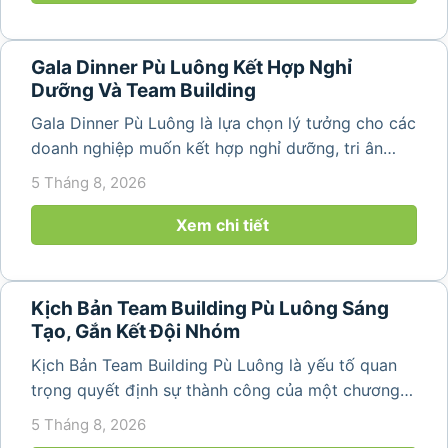
Gala Dinner Pù Luông Kết Hợp Nghỉ
Dưỡng Và Team Building
Gala Dinner Pù Luông là lựa chọn lý tưởng cho các
doanh nghiệp muốn kết hợp nghỉ dưỡng, tri ân
nhân viên và xây dựng tinh thần đồng đội trong
5 Tháng 8, 2026
không gian thiên nhiên yên bình. Với khung cảnh
núi rừng hùng vĩ, không khí...
Xem chi tiết
Kịch Bản Team Building Pù Luông Sáng
Tạo, Gắn Kết Đội Nhóm
Kịch Bản Team Building Pù Luông là yếu tố quan
trọng quyết định sự thành công của một chương
trình du lịch doanh nghiệp. Một kịch bản được xây
5 Tháng 8, 2026
dựng bài bản không chỉ mang đến những phút