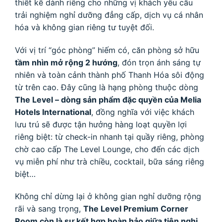
thiết kế dành riêng cho những vị khách yêu cầu
trải nghiệm nghỉ dưỡng đẳng cấp, dịch vụ cá nhân
hóa và không gian riêng tư tuyệt đối.
Với vị trí “góc phòng” hiếm có, căn phòng sở hữu
tầm nhìn mở rộng 2 hướng
, đón trọn ánh sáng tự
nhiên và toàn cảnh thành phố Thanh Hóa sôi động
từ trên cao. Đây cũng là hạng phòng thuộc dòng
The Level – dòng sản phẩm đặc quyền của Melia
Hotels International
, đồng nghĩa với việc khách
lưu trú sẽ được tận hưởng hàng loạt quyền lợi
riêng biệt: từ check-in nhanh tại quầy riêng, phòng
chờ cao cấp The Level Lounge, cho đến các dịch
vụ miễn phí như trà chiều, cocktail, bữa sáng riêng
biệt…
Không chỉ dừng lại ở không gian nghỉ dưỡng rộng
rãi và sang trọng,
The Level Premium Corner
Room còn là sự kết hợp hoàn hảo giữa tiện nghi