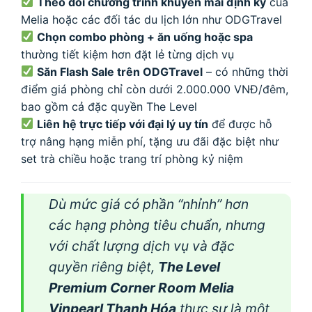
Theo dõi chương trình khuyến mãi định kỳ
của
Melia hoặc các đối tác du lịch lớn như ODGTravel
Chọn combo phòng + ăn uống hoặc spa
thường tiết kiệm hơn đặt lẻ từng dịch vụ
Săn Flash Sale trên ODGTravel
– có những thời
điểm giá phòng chỉ còn dưới 2.000.000 VNĐ/đêm,
bao gồm cả đặc quyền The Level
Liên hệ trực tiếp với đại lý uy tín
để được hỗ
trợ nâng hạng miễn phí, tặng ưu đãi đặc biệt như
set trà chiều hoặc trang trí phòng kỷ niệm
Dù mức giá có phần “nhỉnh” hơn
các hạng phòng tiêu chuẩn, nhưng
với chất lượng dịch vụ và đặc
quyền riêng biệt,
The Level
Premium Corner Room Melia
Vinpearl Thanh Hóa
thực sự là một