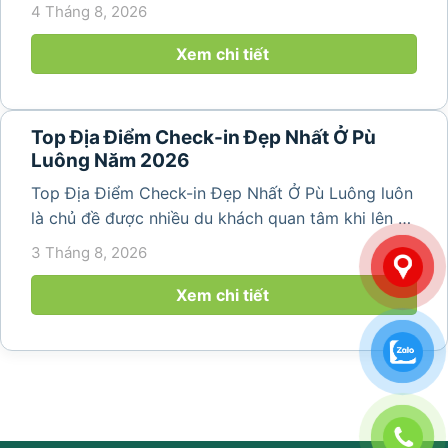
dưỡng, gắn kết đội ngũ và tái tạo năng lượng sau
4 Tháng 8, 2026
những ngày làm việc căng thẳng. Với cảnh quan
thiên nhiên trong lành,...
Xem chi tiết
Top Địa Điểm Check-in Đẹp Nhất Ở Pù
Luông Năm 2026
Top Địa Điểm Check-in Đẹp Nhất Ở Pù Luông luôn
là chủ đề được nhiều du khách quan tâm khi lên kế
hoạch khám phá vùng đất thiên nhiên nổi tiếng
3 Tháng 8, 2026
của Thanh Hóa. Với ruộng bậc thang trải dài, bản
làng yên bình, thác...
Xem chi tiết