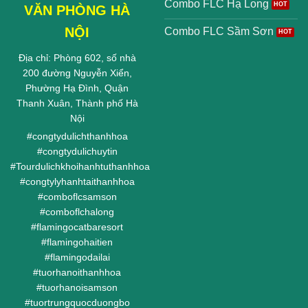
Combo FLC Hạ Long
VĂN PHÒNG HÀ
NỘI
Combo FLC Sầm Sơn
Địa chỉ: Phòng 602, số nhà
200 đường Nguyễn Xiển,
Phường Hạ Đình, Quận
Thanh Xuân, Thành phố Hà
Nội
#
congtydulichthanhhoa
#
congtydulichuytin
#
Tourdulichkhoihanhtuthanhhoa
#
congtylyhanhtaithanhhoa
#
comboflcsamson
#
comboflchalong
#
flamingocatbaresort
#
flamingohaitien
#
flamingodailai
#
tuorhanoithanhhoa
#
tuorhanoisamson
#
tuortrungquocduongbo