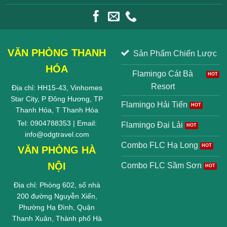
VĂN PHÒNG THANH
Sản Phẩm Chiến Lược
HÓA
Flamingo Cát Bà
Resort
Địa chỉ: HH15-43, Vinhomes
Star City, P Đông Hương, TP
Flamingo Hải Tiến
Thanh Hóa, T Thanh Hóa
Tel: 0904788353 | Email:
Flamingo Đại Lải
info@odgtravel.com
Combo FLC Hạ Long
VĂN PHÒNG HÀ
NỘI
Combo FLC Sầm Sơn
Địa chỉ: Phòng 602, số nhà
200 đường Nguyễn Xiển,
Phường Hạ Đình, Quận
Thanh Xuân, Thành phố Hà