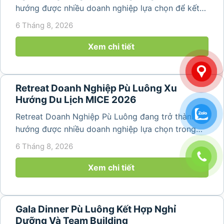
hướng được nhiều doanh nghiệp lựa chọn để kết
hợp giữa nghỉ ngơi, tái tạo năng lượng và xây
6 Tháng 8, 2026
dựng tinh thần đồng đội. Thay vì những chuyến du
lịch đơn thuần, nhiều công ty...
Xem chi tiết
Retreat Doanh Nghiệp Pù Luông Xu
Hướng Du Lịch MICE 2026
Retreat Doanh Nghiệp Pù Luông đang trở thành xu
hướng được nhiều doanh nghiệp lựa chọn trong
năm 2026 khi nhu cầu kết hợp nghỉ dưỡng, hội
6 Tháng 8, 2026
họp và gắn kết đội ngũ ngày càng tăng. Không chỉ
mang đến khoảng thời gian thư giãn...
Xem chi tiết
Gala Dinner Pù Luông Kết Hợp Nghỉ
Dưỡng Và Team Building