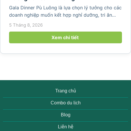
Gala Dinner Pù Luông là lựa chọn lý tưởng cho các
doanh nghiệp muốn kết hợp nghỉ dưỡng, tri ân
nhân viên và xây dựng tinh thần đồng đội trong
5 Tháng 8, 2026
không gian thiên nhiên yên bình. Với khung cảnh
núi rừng hùng vĩ, không khí...
Xem chi tiết
Trang chủ
Combo du lịch
Blog
Liên hệ