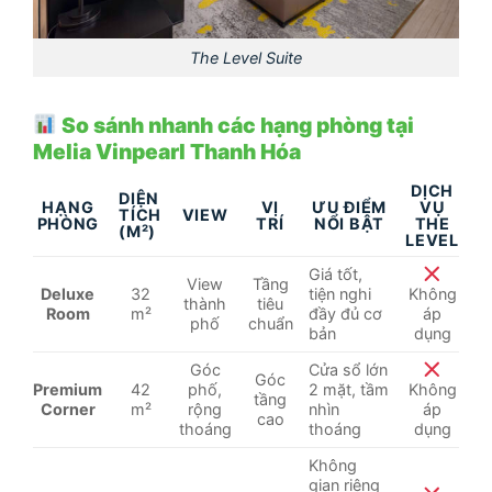
The Level Suite
So sánh nhanh các hạng phòng tại
Melia Vinpearl Thanh Hóa
DỊCH
DIỆN
HẠNG
VỊ
ƯU ĐIỂM
VỤ
TÍCH
VIEW
PHÒNG
TRÍ
NỔI BẬT
THE
(M²)
LEVEL
Giá tốt,
View
Tầng
Deluxe
32
tiện nghi
Không
thành
tiêu
Room
m²
đầy đủ cơ
áp
phố
chuẩn
bản
dụng
Góc
Cửa sổ lớn
Góc
Premium
42
phố,
2 mặt, tầm
Không
tầng
Corner
m²
rộng
nhìn
áp
cao
thoáng
thoáng
dụng
Không
gian riêng