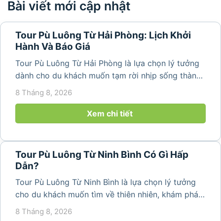
Bài viết mới cập nhật
Tour Pù Luông Từ Hải Phòng: Lịch Khởi
Hành Và Báo Giá
Tour Pù Luông Từ Hải Phòng là lựa chọn lý tưởng
dành cho du khách muốn tạm rời nhịp sống thành
phố để tìm về không gian núi rừng trong lành,
8 Tháng 8, 2026
những bản làng bình yên và cảnh quan ruộng bậc
thang đặc trưng. Từ...
Xem chi tiết
Tour Pù Luông Từ Ninh Bình Có Gì Hấp
Dẫn?
Tour Pù Luông Từ Ninh Bình là lựa chọn lý tưởng
cho du khách muốn tìm về thiên nhiên, khám phá
bản làng và tận hưởng không gian nghỉ dưỡng yên
8 Tháng 8, 2026
bình. Với lịch trình 2N1Đ hoặc 3N2Đ, hành trình có