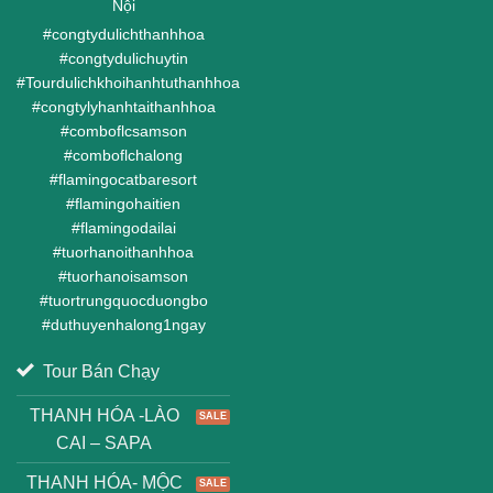
Nội
#
congtydulichthanhhoa
#
congtydulichuytin
#
Tourdulichkhoihanhtuthanhhoa
#
congtylyhanhtaithanhhoa
#
comboflcsamson
#
comboflchalong
#
flamingocatbaresort
#
flamingohaitien
#
flamingodailai
#
tuorhanoithanhhoa
#
tuorhanoisamson
#
tuortrungquocduongbo
#
duthuyenhalong1ngay
Tour Bán Chạy
THANH HÓA -LÀO
CAI – SAPA
THANH HÓA- MỘC