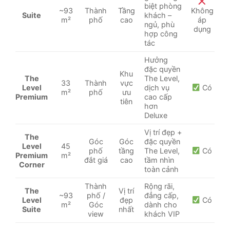
biệt phòng
~93
Thành
Tầng
Không
Suite
khách –
m²
phố
cao
áp
ngủ, phù
dụng
hợp công
tác
Hưởng
đặc quyền
Khu
The
The Level,
33
Thành
vực
Level
dịch vụ
Có
m²
phố
ưu
Premium
cao cấp
tiên
hơn
Deluxe
Vị trí đẹp +
The
Góc
Góc
đặc quyền
Level
45
phố
tầng
The Level,
Có
Premium
m²
đắt giá
cao
tầm nhìn
Corner
toàn cảnh
Thành
Rộng rãi,
The
Vị trí
~93
phố /
đẳng cấp,
Level
đẹp
Có
m²
Góc
dành cho
Suite
nhất
view
khách VIP