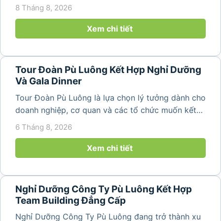
về không gian núi rừng xanh mát, những bản làng
8 Tháng 8, 2026
yên bình và ruộng bậc thang đặc trưng của Pù
Luông. Với...
Xem chi tiết
Tour Đoàn Pù Luông Kết Hợp Nghỉ Dưỡng
Và Gala Dinner
Tour Đoàn Pù Luông là lựa chọn lý tưởng dành cho
doanh nghiệp, cơ quan và các tổ chức muốn kết
hợp nghỉ dưỡng, tham quan và tổ chức các hoạt
6 Tháng 8, 2026
động gắn kết tập thể. Với cảnh quan thiên nhiên
nguyên sơ, không khí...
Xem chi tiết
Nghỉ Dưỡng Công Ty Pù Luông Kết Hợp
Team Building Đẳng Cấp
Nghỉ Dưỡng Công Ty Pù Luông đang trở thành xu