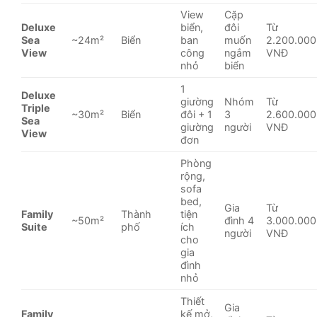
View
Cặp
Deluxe
biển,
đôi
Từ
Sea
~24m²
Biển
ban
muốn
2.200.000
View
công
ngắm
VNĐ
nhỏ
biển
1
Deluxe
giường
Nhóm
Từ
Triple
~30m²
Biển
đôi + 1
3
2.600.000
Sea
giường
người
VNĐ
View
đơn
Phòng
rộng,
sofa
bed,
Gia
Từ
Family
Thành
tiện
~50m²
đình 4
3.000.000
Suite
phố
ích
người
VNĐ
cho
gia
đình
nhỏ
Thiết
Gia
Family
kế mở,