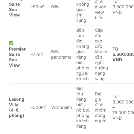
đình
Từ
Suite
không
~50m²
Biển
muốn
3.500.000
Sea
gian
view
VNĐ
View
ấm
biển
cúng
Bồn
Cặp
tắm
đôi
lớn,
cao
không
cấp,
Premier
Từ
Biển
gian
khách
Suite
~72m²
5.500.00
panorama
riêng
cần
Sea
VNĐ
biệt
nghỉ
View
phòng
dưỡng
ngủ &
hạng
khách
sang
Biệt
thự
Đại
Từ
Lasong
riêng
gia
8.000.000
Villa
biệt,
đình,
~320m²
Vườn/biển
–
(4–6
hồ bơi,
nhóm
15.000.00
phòng)
phòng
đông
VNĐ
khách
người
riêng