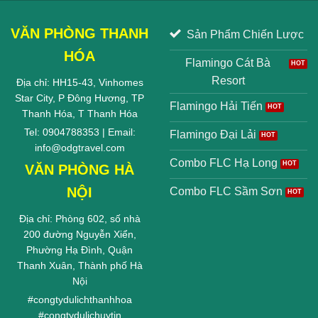
VĂN PHÒNG THANH
Sản Phẩm Chiến Lược
HÓA
Flamingo Cát Bà
Resort
Địa chỉ: HH15-43, Vinhomes
Star City, P Đông Hương, TP
Flamingo Hải Tiến
Thanh Hóa, T Thanh Hóa
Tel: 0904788353 | Email:
Flamingo Đại Lải
info@odgtravel.com
Combo FLC Hạ Long
VĂN PHÒNG HÀ
NỘI
Combo FLC Sầm Sơn
Địa chỉ: Phòng 602, số nhà
200 đường Nguyễn Xiển,
Phường Hạ Đình, Quận
Thanh Xuân, Thành phố Hà
Nội
#
congtydulichthanhhoa
#
congtydulichuytin