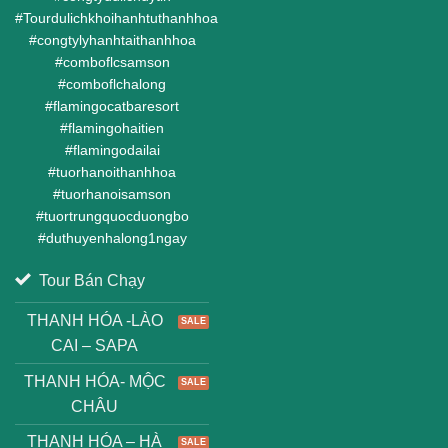
#
Tourdulichkhoihanhtuthanhhoa
#
congtylyhanhtaithanhhoa
#
comboflcsamson
#
comboflchalong
#
flamingocatbaresort
#
flamingohaitien
#
flamingodailai
#
tuorhanoithanhhoa
#
tuorhanoisamson
#
tuortrungquocduongbo
#
duthuyenhalong1ngay
Tour Bán Chạy
THANH HÓA -LÀO
CAI – SAPA
THANH HÓA- MỘC
CHÂU
THANH HÓA – HÀ