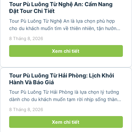
Tour Pù Luông Từ Nghệ An: Cẩm Nang
Đặt Tour Chi Tiết
Tour Pù Luông Từ Nghệ An là lựa chọn phù hợp
cho du khách muốn tìm về thiên nhiên, tận hưởng
không khí trong lành và khám phá vẻ đẹp bình yên
8 Tháng 8, 2026
của vùng núi Thanh Hóa. Với những bản làng mộc
mạc, ruộng bậc...
Xem chi tiết
Tour Pù Luông Từ Hải Phòng: Lịch Khởi
Hành Và Báo Giá
Tour Pù Luông Từ Hải Phòng là lựa chọn lý tưởng
dành cho du khách muốn tạm rời nhịp sống thành
phố để tìm về không gian núi rừng trong lành,
8 Tháng 8, 2026
những bản làng bình yên và cảnh quan ruộng bậc
thang đặc trưng. Từ...
Xem chi tiết