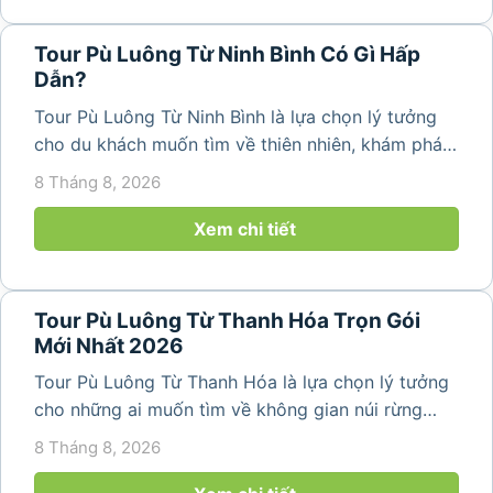
Tour Pù Luông Từ Ninh Bình Có Gì Hấp
Dẫn?
Tour Pù Luông Từ Ninh Bình là lựa chọn lý tưởng
cho du khách muốn tìm về thiên nhiên, khám phá
bản làng và tận hưởng không gian nghỉ dưỡng yên
8 Tháng 8, 2026
bình. Với lịch trình 2N1Đ hoặc 3N2Đ, hành trình có
thể kết hợp tham...
Xem chi tiết
Tour Pù Luông Từ Thanh Hóa Trọn Gói
Mới Nhất 2026
Tour Pù Luông Từ Thanh Hóa là lựa chọn lý tưởng
cho những ai muốn tìm về không gian núi rừng
trong lành, ruộng bậc thang xanh mướt và những
8 Tháng 8, 2026
bản làng bình yên ngay trong một hành trình ngắn
ngày. Không cần di chuyển...