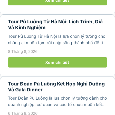
Xem chi tiết
Tour Pù Luông Từ Hà Nội: Lịch Trình, Giá
Và Kinh Nghiệm
Tour Pù Luông Từ Hà Nội là lựa chọn lý tưởng cho
những ai muốn tạm rời nhịp sống thành phố để tìm
về không gian núi rừng xanh mát, những bản làng
8 Tháng 8, 2026
yên bình và ruộng bậc thang đặc trưng của Pù
Luông. Với...
Xem chi tiết
Tour Đoàn Pù Luông Kết Hợp Nghỉ Dưỡng
Và Gala Dinner
Tour Đoàn Pù Luông là lựa chọn lý tưởng dành cho
doanh nghiệp, cơ quan và các tổ chức muốn kết
hợp nghỉ dưỡng, tham quan và tổ chức các hoạt
6 Tháng 8, 2026