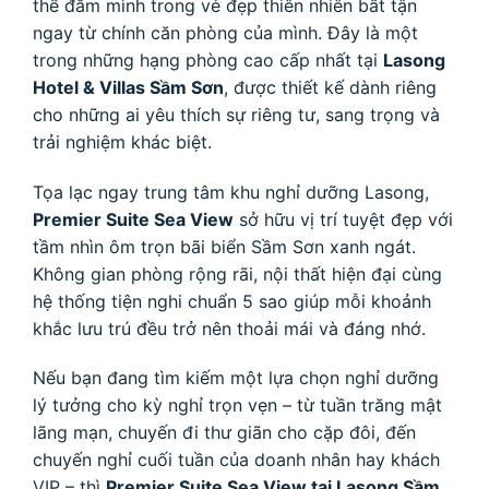
thể đắm mình trong vẻ đẹp thiên nhiên bất tận
ngay từ chính căn phòng của mình. Đây là một
trong những hạng phòng cao cấp nhất tại
Lasong
Hotel & Villas Sầm Sơn
, được thiết kế dành riêng
cho những ai yêu thích sự riêng tư, sang trọng và
trải nghiệm khác biệt.
Tọa lạc ngay trung tâm khu nghỉ dưỡng Lasong,
Premier Suite Sea View
sở hữu vị trí tuyệt đẹp với
tầm nhìn ôm trọn bãi biển Sầm Sơn xanh ngát.
Không gian phòng rộng rãi, nội thất hiện đại cùng
hệ thống tiện nghi chuẩn 5 sao giúp mỗi khoảnh
khắc lưu trú đều trở nên thoải mái và đáng nhớ.
Nếu bạn đang tìm kiếm một lựa chọn nghỉ dưỡng
lý tưởng cho kỳ nghỉ trọn vẹn – từ tuần trăng mật
lãng mạn, chuyến đi thư giãn cho cặp đôi, đến
chuyến nghỉ cuối tuần của doanh nhân hay khách
VIP – thì
Premier Suite Sea View tại Lasong Sầm