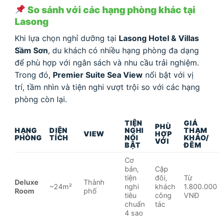
So sánh với các hạng phòng khác tại
Lasong
Khi lựa chọn nghỉ dưỡng tại
Lasong Hotel & Villas
Sầm Sơn
, du khách có nhiều hạng phòng đa dạng
để phù hợp với ngân sách và nhu cầu trải nghiệm.
Trong đó,
Premier Suite Sea View
nổi bật với vị
trí, tầm nhìn và tiện nghi vượt trội so với các hạng
phòng còn lại.
TIỆN
GIÁ
PHÙ
HẠNG
DIỆN
NGHI
THAM
VIEW
HỢP
PHÒNG
TÍCH
NỔI
KHẢO/
VỚI
BẬT
ĐÊM
Cơ
bản,
Cặp
tiện
đôi,
Từ
Deluxe
Thành
~24m²
nghi
khách
1.800.000
Room
phố
tiêu
công
VNĐ
chuẩn
tác
4 sao