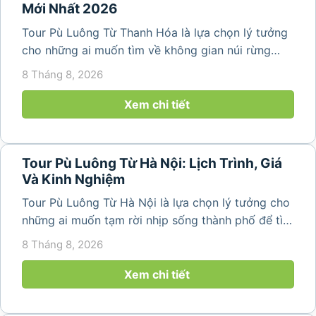
Mới Nhất 2026
Tour Pù Luông Từ Thanh Hóa là lựa chọn lý tưởng
cho những ai muốn tìm về không gian núi rừng
trong lành, ruộng bậc thang xanh mướt và những
8 Tháng 8, 2026
bản làng bình yên ngay trong một hành trình ngắn
ngày. Không cần di chuyển...
Xem chi tiết
Tour Pù Luông Từ Hà Nội: Lịch Trình, Giá
Và Kinh Nghiệm
Tour Pù Luông Từ Hà Nội là lựa chọn lý tưởng cho
những ai muốn tạm rời nhịp sống thành phố để tìm
về không gian núi rừng xanh mát, những bản làng
8 Tháng 8, 2026
yên bình và ruộng bậc thang đặc trưng của Pù
Luông. Với...
Xem chi tiết