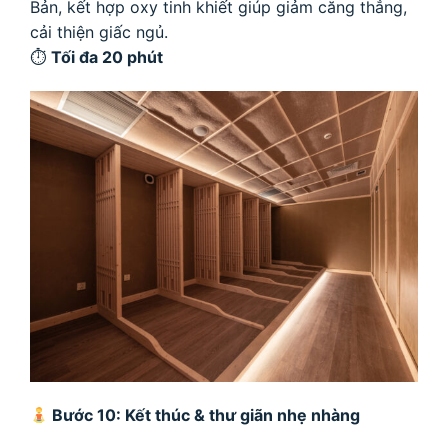
Bản, kết hợp oxy tinh khiết giúp giảm căng thẳng,
cải thiện giấc ngủ.
⏱
Tối đa 20 phút
Bước 10: Kết thúc & thư giãn nhẹ nhàng