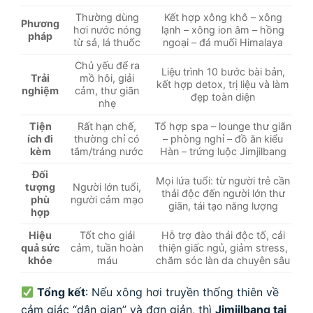
Thường dùng
Kết hợp xông khô – xông
Phương
hơi nước nóng
lạnh – xông ion âm – hồng
pháp
từ sả, lá thuốc
ngoại – đá muối Himalaya
Chủ yếu để ra
Liệu trình 10 bước bài bản,
Trải
mồ hôi, giải
kết hợp detox, trị liệu và làm
nghiệm
cảm, thư giãn
đẹp toàn diện
nhẹ
Tiện
Rất hạn chế,
Tổ hợp spa – lounge thư giãn
ích đi
thường chỉ có
– phòng nghỉ – đồ ăn kiểu
kèm
tắm/tráng nước
Hàn – trứng luộc Jimjilbang
Đối
Mọi lứa tuổi: từ người trẻ cần
tượng
Người lớn tuổi,
thải độc đến người lớn thư
phù
người cảm mạo
giãn, tái tạo năng lượng
hợp
Hiệu
Tốt cho giải
Hỗ trợ đào thải độc tố, cải
quả sức
cảm, tuần hoàn
thiện giấc ngủ, giảm stress,
khỏe
máu
chăm sóc làn da chuyên sâu
Tổng kết
: Nếu xông hơi truyền thống thiên về
cảm giác “dân gian” và đơn giản, thì
Jimjilbang tại