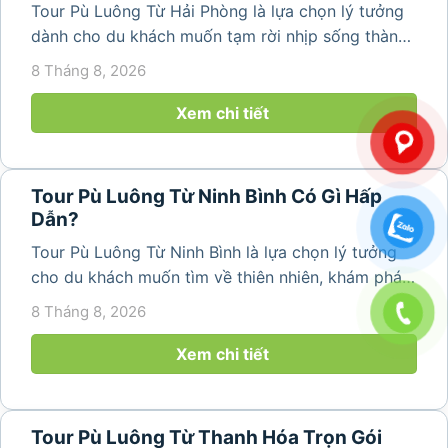
Tour Pù Luông Từ Hải Phòng là lựa chọn lý tưởng
dành cho du khách muốn tạm rời nhịp sống thành
phố để tìm về không gian núi rừng trong lành,
8 Tháng 8, 2026
những bản làng bình yên và cảnh quan ruộng bậc
thang đặc trưng. Từ...
Xem chi tiết
Tour Pù Luông Từ Ninh Bình Có Gì Hấp
Dẫn?
Tour Pù Luông Từ Ninh Bình là lựa chọn lý tưởng
cho du khách muốn tìm về thiên nhiên, khám phá
bản làng và tận hưởng không gian nghỉ dưỡng yên
8 Tháng 8, 2026
bình. Với lịch trình 2N1Đ hoặc 3N2Đ, hành trình có
thể kết hợp tham...
Xem chi tiết
Tour Pù Luông Từ Thanh Hóa Trọn Gói