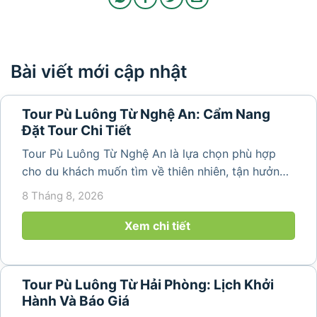
Bài viết mới cập nhật
Tour Pù Luông Từ Nghệ An: Cẩm Nang
Đặt Tour Chi Tiết
Tour Pù Luông Từ Nghệ An là lựa chọn phù hợp
cho du khách muốn tìm về thiên nhiên, tận hưởng
không khí trong lành và khám phá vẻ đẹp bình yên
8 Tháng 8, 2026
của vùng núi Thanh Hóa. Với những bản làng mộc
mạc, ruộng bậc...
Xem chi tiết
Tour Pù Luông Từ Hải Phòng: Lịch Khởi
Hành Và Báo Giá