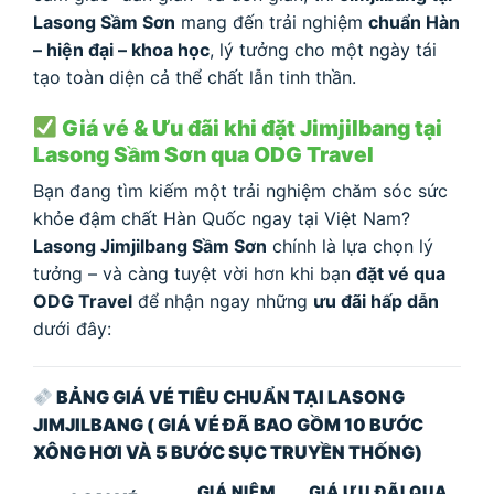
Lasong Sầm Sơn
mang đến trải nghiệm
chuẩn Hàn
– hiện đại – khoa học
, lý tưởng cho một ngày tái
tạo toàn diện cả thể chất lẫn tinh thần.
Giá vé & Ưu đãi khi đặt Jimjilbang tại
Lasong Sầm Sơn qua ODG Travel
Bạn đang tìm kiếm một trải nghiệm chăm sóc sức
khỏe đậm chất Hàn Quốc ngay tại Việt Nam?
Lasong Jimjilbang Sầm Sơn
chính là lựa chọn lý
tưởng – và càng tuyệt vời hơn khi bạn
đặt vé qua
ODG Travel
để nhận ngay những
ưu đãi hấp dẫn
dưới đây:
BẢNG GIÁ VÉ TIÊU CHUẨN TẠI LASONG
JIMJILBANG ( GIÁ VÉ ĐÃ BAO GỒM 10 BƯỚC
XÔNG HƠI VÀ 5 BƯỚC SỤC TRUYỀN THỐNG)
GIÁ NIÊM
GIÁ ƯU ĐÃI QUA