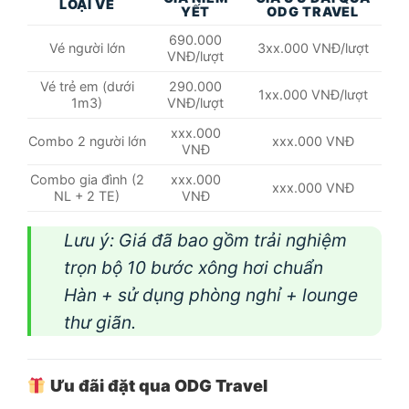
LOẠI VÉ
YẾT
ODG TRAVEL
690.000
Vé người lớn
3xx.000 VNĐ/lượt
VNĐ/lượt
Vé trẻ em (dưới
290.000
1xx.000 VNĐ/lượt
1m3)
VNĐ/lượt
xxx.000
Combo 2 người lớn
xxx.000 VNĐ
VNĐ
Combo gia đình (2
xxx.000
xxx.000 VNĐ
NL + 2 TE)
VNĐ
Lưu ý: Giá đã bao gồm trải nghiệm
trọn bộ 10 bước xông hơi chuẩn
Hàn + sử dụng phòng nghỉ + lounge
thư giãn.
Ưu đãi đặt qua ODG Travel