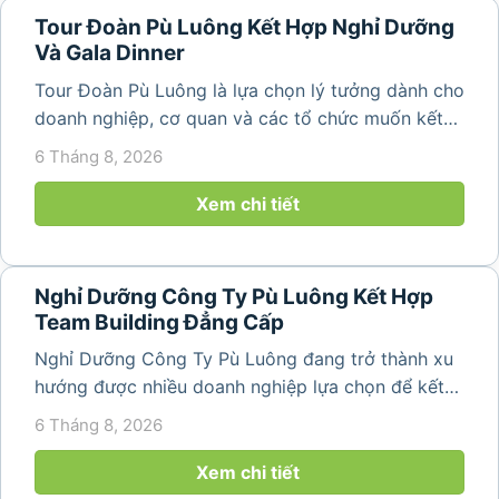
Tour Đoàn Pù Luông Kết Hợp Nghỉ Dưỡng
Và Gala Dinner
Tour Đoàn Pù Luông là lựa chọn lý tưởng dành cho
doanh nghiệp, cơ quan và các tổ chức muốn kết
hợp nghỉ dưỡng, tham quan và tổ chức các hoạt
6 Tháng 8, 2026
động gắn kết tập thể. Với cảnh quan thiên nhiên
nguyên sơ, không khí...
Xem chi tiết
Nghỉ Dưỡng Công Ty Pù Luông Kết Hợp
Team Building Đẳng Cấp
Nghỉ Dưỡng Công Ty Pù Luông đang trở thành xu
hướng được nhiều doanh nghiệp lựa chọn để kết
hợp giữa nghỉ ngơi, tái tạo năng lượng và xây
6 Tháng 8, 2026
dựng tinh thần đồng đội. Thay vì những chuyến du
lịch đơn thuần, nhiều công ty...
Xem chi tiết