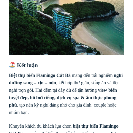
Kết luận
Biệt thự biển Flamingo Cát Bà
mang đến trải nghiệm
nghỉ
dưỡng sang – xịn – mịn
, kết hợp thư giãn, sống ảo và tiện
nghi trọn gói. Hai đêm tại đây đủ để tận hưởng
view biển
tuyệt đẹp, hồ bơi riêng, dịch vụ spa & ẩm thực phong
phú
, tạo nên kỳ nghỉ đáng nhớ cho gia đình, couple hoặc
nhóm bạn.
Khuyến khích du khách lựa chọn
biệt thự biển Flamingo