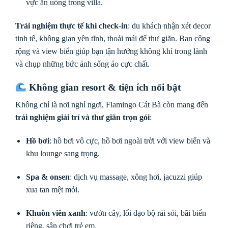
vực ăn uống trong villa.
Trải nghiệm thực tế khi check-in
: du khách nhận xét decor
tinh tế, không gian yên tĩnh, thoải mái để thư giãn. Ban công
rộng và view biển giúp bạn tận hưởng không khí trong lành
và chụp những bức ảnh sống ảo cực chất.
Không gian resort & tiện ích nổi bật
Không chỉ là nơi nghỉ ngơi, Flamingo Cát Bà còn mang đến
trải nghiệm giải trí và thư giãn trọn gói
:
Hồ bơi
: hồ bơi vô cực, hồ bơi ngoài trời với view biển và
khu lounge sang trọng.
Spa & onsen
: dịch vụ massage, xông hơi, jacuzzi giúp
xua tan mệt mỏi.
Khuôn viên xanh
: vườn cây, lối dạo bộ rải sỏi, bãi biển
riêng, sân chơi trẻ em.