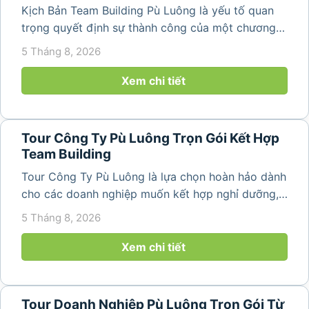
Kịch Bản Team Building Pù Luông là yếu tố quan
trọng quyết định sự thành công của một chương
trình du lịch doanh nghiệp. Một kịch bản được xây
5 Tháng 8, 2026
dựng bài bản không chỉ mang đến những phút
giây vui vẻ, sôi động mà còn...
Xem chi tiết
Tour Công Ty Pù Luông Trọn Gói Kết Hợp
Team Building
Tour Công Ty Pù Luông là lựa chọn hoàn hảo dành
cho các doanh nghiệp muốn kết hợp nghỉ dưỡng,
team building và gắn kết tập thể trong không gian
5 Tháng 8, 2026
thiên nhiên trong lành. Chỉ cách Hà Nội và Thanh
Hóa vài giờ di chuyển,...
Xem chi tiết
Tour Doanh Nghiệp Pù Luông Trọn Gói Từ