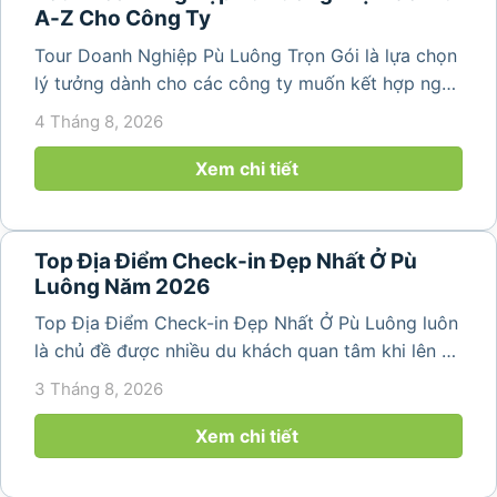
A-Z Cho Công Ty
Tour Doanh Nghiệp Pù Luông Trọn Gói là lựa chọn
lý tưởng dành cho các công ty muốn kết hợp nghỉ
dưỡng, gắn kết đội ngũ và tái tạo năng lượng sau
4 Tháng 8, 2026
những ngày làm việc căng thẳng. Với cảnh quan
thiên nhiên trong lành,...
Xem chi tiết
Top Địa Điểm Check-in Đẹp Nhất Ở Pù
Luông Năm 2026
Top Địa Điểm Check-in Đẹp Nhất Ở Pù Luông luôn
là chủ đề được nhiều du khách quan tâm khi lên kế
hoạch khám phá vùng đất thiên nhiên nổi tiếng
3 Tháng 8, 2026
của Thanh Hóa. Với ruộng bậc thang trải dài, bản
làng yên bình, thác...
Xem chi tiết