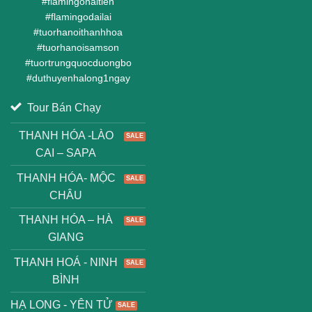
#
flamingohaitien
#
flamingodailai
#
tuorhanoithanhhoa
#
tuorhanoisamson
#
tuortrungquocduongbo
#
duthuyenhalong1ngay
Tour Bán Chạy
THANH HÓA -LÀO
CAI – SAPA
THANH HÓA- MỘC
CHÂU
THANH HÓA – HÀ
GIANG
THANH HOÁ - NINH
BÌNH
HẠ LONG - YÊN TỬ