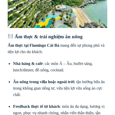
Ẩm thực & trải nghiệm ăn uống
Ẩm thực tại Flamingo Cát Bà
mang đến sự phong phú và
tiện lợi cho du khách:
Nhà hàng & café
: các món Á – Âu, buffet sáng,
lunch/dinner, đồ uống, cocktail.
Ăn uống trong villa hoặc ngoài trời
: tận hưởng bữa ăn
trong không gian riêng tư, vừa tiện lợi vừa sống ảo cực
chất.
Feedback thực tế từ khách
: món ăn đa dạng, hương vị
ngon, phục vụ nhanh chóng, nhân viên thân thiện, tận