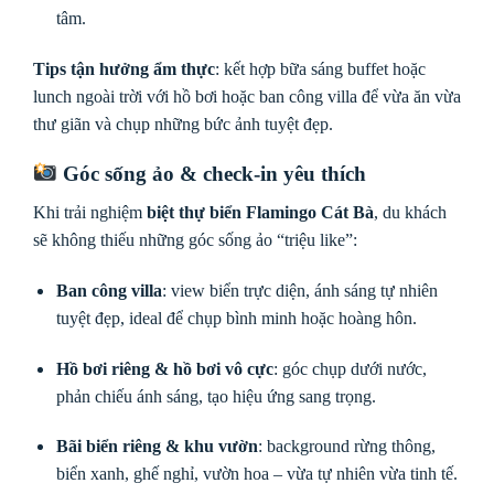
tâm.
Tips tận hưởng ẩm thực
: kết hợp bữa sáng buffet hoặc
lunch ngoài trời với hồ bơi hoặc ban công villa để vừa ăn vừa
thư giãn và chụp những bức ảnh tuyệt đẹp.
Góc sống ảo & check-in yêu thích
Khi trải nghiệm
biệt thự biển Flamingo Cát Bà
, du khách
sẽ không thiếu những góc sống ảo “triệu like”:
Ban công villa
: view biển trực diện, ánh sáng tự nhiên
tuyệt đẹp, ideal để chụp bình minh hoặc hoàng hôn.
Hồ bơi riêng & hồ bơi vô cực
: góc chụp dưới nước,
phản chiếu ánh sáng, tạo hiệu ứng sang trọng.
Bãi biển riêng & khu vườn
: background rừng thông,
biển xanh, ghế nghỉ, vườn hoa – vừa tự nhiên vừa tinh tế.