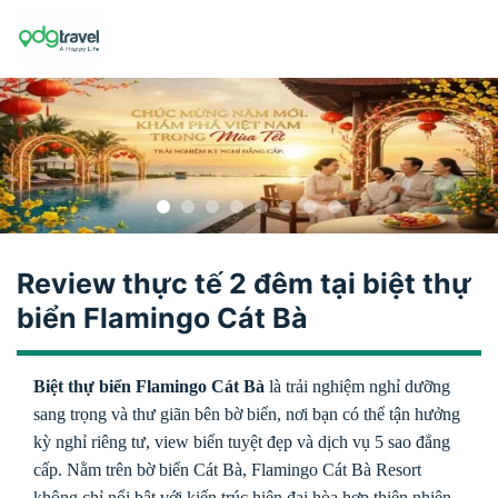
Skip
to
content
Review thực tế 2 đêm tại biệt thự
biển Flamingo Cát Bà
Biệt thự biển Flamingo Cát Bà
là trải nghiệm nghỉ dưỡng
sang trọng và thư giãn bên bờ biển, nơi bạn có thể tận hưởng
kỳ nghỉ riêng tư, view biển tuyệt đẹp và dịch vụ 5 sao đẳng
cấp. Nằm trên bờ biển Cát Bà, Flamingo Cát Bà Resort
không chỉ nổi bật với kiến trúc hiện đại hòa hợp thiên nhiên