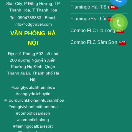
Star City, P Đông Hương, TP
Flamingo Hải Tiến
Thanh Hóa, T Thanh Hóa
Tel: 0904788353 | Email:
Flamingo Đại Lải
info@odgtravel.com
Combo FLC Hạ Long
VĂN PHÒNG HÀ
NỘI
Combo FLC Sầm Sơn
Địa chỉ: Phòng 602, số nhà
200 đường Nguyễn Xiển,
Phường Hạ Đình, Quận
Thanh Xuân, Thành phố Hà
Nội
#
congtydulichthanhhoa
#
congtydulichuytin
#
Tourdulichkhoihanhtuthanhhoa
#
congtylyhanhtaithanhhoa
#
comboflcsamson
#
comboflchalong
#
flamingocatbaresort