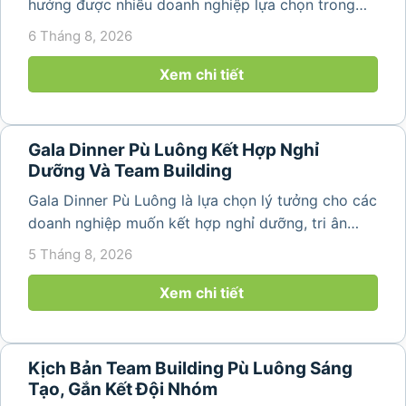
hướng được nhiều doanh nghiệp lựa chọn trong
năm 2026 khi nhu cầu kết hợp nghỉ dưỡng, hội
6 Tháng 8, 2026
họp và gắn kết đội ngũ ngày càng tăng. Không chỉ
mang đến khoảng thời gian thư giãn...
Xem chi tiết
Gala Dinner Pù Luông Kết Hợp Nghỉ
Dưỡng Và Team Building
Gala Dinner Pù Luông là lựa chọn lý tưởng cho các
doanh nghiệp muốn kết hợp nghỉ dưỡng, tri ân
nhân viên và xây dựng tinh thần đồng đội trong
5 Tháng 8, 2026
không gian thiên nhiên yên bình. Với khung cảnh
núi rừng hùng vĩ, không khí...
Xem chi tiết
Kịch Bản Team Building Pù Luông Sáng
Tạo, Gắn Kết Đội Nhóm