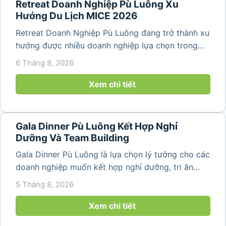
Retreat Doanh Nghiệp Pù Luông Xu
Hướng Du Lịch MICE 2026
Retreat Doanh Nghiệp Pù Luông đang trở thành xu
hướng được nhiều doanh nghiệp lựa chọn trong
năm 2026 khi nhu cầu kết hợp nghỉ dưỡng, hội
6 Tháng 8, 2026
họp và gắn kết đội ngũ ngày càng tăng. Không chỉ
mang đến khoảng thời gian thư giãn...
Xem chi tiết
Gala Dinner Pù Luông Kết Hợp Nghỉ
Dưỡng Và Team Building
Gala Dinner Pù Luông là lựa chọn lý tưởng cho các
doanh nghiệp muốn kết hợp nghỉ dưỡng, tri ân
nhân viên và xây dựng tinh thần đồng đội trong
5 Tháng 8, 2026
không gian thiên nhiên yên bình. Với khung cảnh
núi rừng hùng vĩ, không khí...
Xem chi tiết