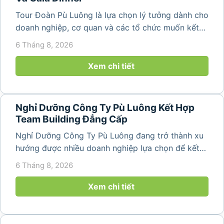
Tour Đoàn Pù Luông là lựa chọn lý tưởng dành cho
doanh nghiệp, cơ quan và các tổ chức muốn kết
hợp nghỉ dưỡng, tham quan và tổ chức các hoạt
6 Tháng 8, 2026
động gắn kết tập thể. Với cảnh quan thiên nhiên
nguyên sơ, không khí...
Xem chi tiết
Nghỉ Dưỡng Công Ty Pù Luông Kết Hợp
Team Building Đẳng Cấp
Nghỉ Dưỡng Công Ty Pù Luông đang trở thành xu
hướng được nhiều doanh nghiệp lựa chọn để kết
hợp giữa nghỉ ngơi, tái tạo năng lượng và xây
6 Tháng 8, 2026
dựng tinh thần đồng đội. Thay vì những chuyến du
lịch đơn thuần, nhiều công ty...
Xem chi tiết