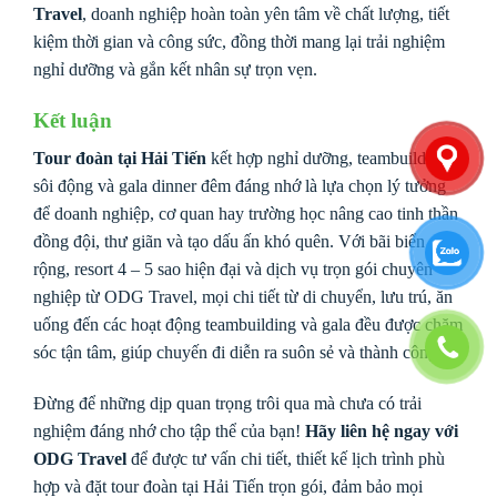
Travel
, doanh nghiệp hoàn toàn yên tâm về chất lượng, tiết
kiệm thời gian và công sức, đồng thời mang lại trải nghiệm
nghỉ dưỡng và gắn kết nhân sự trọn vẹn.
Kết luận
Tour đoàn tại Hải Tiến
kết hợp nghỉ dưỡng, teambuilding
sôi động và gala dinner đêm đáng nhớ là lựa chọn lý tưởng
để doanh nghiệp, cơ quan hay trường học nâng cao tinh thần
đồng đội, thư giãn và tạo dấu ấn khó quên. Với bãi biển
rộng, resort 4 – 5 sao hiện đại và dịch vụ trọn gói chuyên
nghiệp từ ODG Travel, mọi chi tiết từ di chuyển, lưu trú, ăn
uống đến các hoạt động teambuilding và gala đều được chăm
sóc tận tâm, giúp chuyến đi diễn ra suôn sẻ và thành công.
Đừng để những dịp quan trọng trôi qua mà chưa có trải
nghiệm đáng nhớ cho tập thể của bạn!
Hãy liên hệ ngay với
ODG Travel
để được tư vấn chi tiết, thiết kế lịch trình phù
hợp và đặt tour đoàn tại Hải Tiến trọn gói, đảm bảo mọi