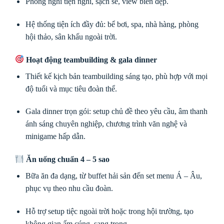
Phòng nghỉ tiện nghi, sạch sẽ, view biển đẹp.
Hệ thống tiện ích đầy đủ: bể bơi, spa, nhà hàng, phòng
hội thảo, sân khấu ngoài trời.
Hoạt động teambuilding & gala dinner
Thiết kế kịch bản teambuilding sáng tạo, phù hợp với mọi
độ tuổi và mục tiêu đoàn thể.
Gala dinner trọn gói: setup chủ đề theo yêu cầu, âm thanh
ánh sáng chuyên nghiệp, chương trình văn nghệ và
minigame hấp dẫn.
Ăn uống chuẩn 4 – 5 sao
Bữa ăn đa dạng, từ buffet hải sản đến set menu Á – Âu,
phục vụ theo nhu cầu đoàn.
Hỗ trợ setup tiệc ngoài trời hoặc trong hội trường, tạo
không gian ấm cúng, sang trọng.