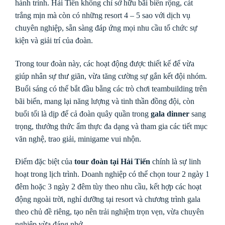
hành trình. Hải Tiến không chỉ sở hữu bãi biển rộng, cát
trắng mịn mà còn có những resort 4 – 5 sao với dịch vụ
chuyên nghiệp, sẵn sàng đáp ứng mọi nhu cầu tổ chức sự
kiện và giải trí của đoàn.
Trong tour đoàn này, các hoạt động được thiết kế để vừa
giúp nhân sự thư giãn, vừa tăng cường sự gắn kết đội nhóm.
Buổi sáng có thể bắt đầu bằng các trò chơi teambuilding trên
bãi biển, mang lại năng lượng và tinh thần đồng đội, còn
buổi tối là dịp để cả đoàn quây quần trong
gala dinner
sang
trọng, thưởng thức ẩm thực đa dạng và tham gia các tiết mục
văn nghệ, trao giải, minigame vui nhộn.
Điểm đặc biệt của
tour đoàn tại Hải Tiến
chính là sự linh
hoạt trong lịch trình. Doanh nghiệp có thể chọn tour 2 ngày 1
đêm hoặc 3 ngày 2 đêm tùy theo nhu cầu, kết hợp các hoạt
động ngoài trời, nghỉ dưỡng tại resort và chương trình gala
theo chủ đề riêng, tạo nên trải nghiệm trọn vẹn, vừa chuyên
nghiệp vừa đáng nhớ.