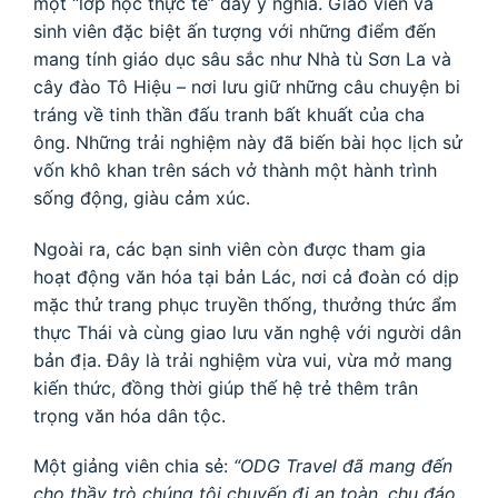
một “lớp học thực tế” đầy ý nghĩa. Giáo viên và
sinh viên đặc biệt ấn tượng với những điểm đến
mang tính giáo dục sâu sắc như Nhà tù Sơn La và
cây đào Tô Hiệu – nơi lưu giữ những câu chuyện bi
tráng về tinh thần đấu tranh bất khuất của cha
ông. Những trải nghiệm này đã biến bài học lịch sử
vốn khô khan trên sách vở thành một hành trình
sống động, giàu cảm xúc.
Ngoài ra, các bạn sinh viên còn được tham gia
hoạt động văn hóa tại bản Lác, nơi cả đoàn có dịp
mặc thử trang phục truyền thống, thưởng thức ẩm
thực Thái và cùng giao lưu văn nghệ với người dân
bản địa. Đây là trải nghiệm vừa vui, vừa mở mang
kiến thức, đồng thời giúp thế hệ trẻ thêm trân
trọng văn hóa dân tộc.
Một giảng viên chia sẻ:
“ODG Travel đã mang đến
cho thầy trò chúng tôi chuyến đi an toàn, chu đáo