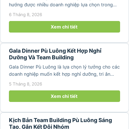
hướng được nhiều doanh nghiệp lựa chọn trong
năm 2026 khi nhu cầu kết hợp nghỉ dưỡng, hội
6 Tháng 8, 2026
họp và gắn kết đội ngũ ngày càng tăng. Không chỉ
mang đến khoảng thời gian thư giãn...
Xem chi tiết
Gala Dinner Pù Luông Kết Hợp Nghỉ
Dưỡng Và Team Building
Gala Dinner Pù Luông là lựa chọn lý tưởng cho các
doanh nghiệp muốn kết hợp nghỉ dưỡng, tri ân
nhân viên và xây dựng tinh thần đồng đội trong
5 Tháng 8, 2026
không gian thiên nhiên yên bình. Với khung cảnh
núi rừng hùng vĩ, không khí...
Xem chi tiết
Kịch Bản Team Building Pù Luông Sáng
Tạo, Gắn Kết Đội Nhóm