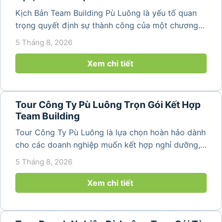
Kịch Bản Team Building Pù Luông là yếu tố quan
trọng quyết định sự thành công của một chương
trình du lịch doanh nghiệp. Một kịch bản được xây
5 Tháng 8, 2026
dựng bài bản không chỉ mang đến những phút
giây vui vẻ, sôi động mà còn...
Xem chi tiết
Tour Công Ty Pù Luông Trọn Gói Kết Hợp
Team Building
Tour Công Ty Pù Luông là lựa chọn hoàn hảo dành
cho các doanh nghiệp muốn kết hợp nghỉ dưỡng,
team building và gắn kết tập thể trong không gian
5 Tháng 8, 2026
thiên nhiên trong lành. Chỉ cách Hà Nội và Thanh
Hóa vài giờ di chuyển,...
Xem chi tiết