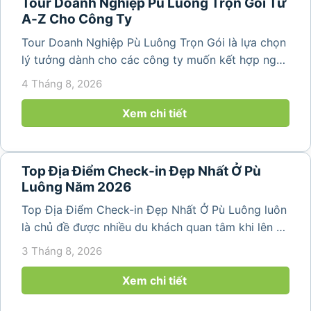
Tour Doanh Nghiệp Pù Luông Trọn Gói Từ
A-Z Cho Công Ty
Tour Doanh Nghiệp Pù Luông Trọn Gói là lựa chọn
lý tưởng dành cho các công ty muốn kết hợp nghỉ
dưỡng, gắn kết đội ngũ và tái tạo năng lượng sau
4 Tháng 8, 2026
những ngày làm việc căng thẳng. Với cảnh quan
thiên nhiên trong lành,...
Xem chi tiết
Top Địa Điểm Check-in Đẹp Nhất Ở Pù
Luông Năm 2026
Top Địa Điểm Check-in Đẹp Nhất Ở Pù Luông luôn
là chủ đề được nhiều du khách quan tâm khi lên kế
hoạch khám phá vùng đất thiên nhiên nổi tiếng
3 Tháng 8, 2026
của Thanh Hóa. Với ruộng bậc thang trải dài, bản
làng yên bình, thác...
Xem chi tiết