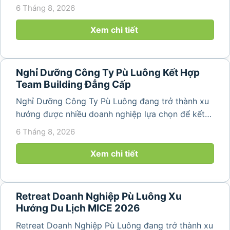
hợp nghỉ dưỡng, tham quan và tổ chức các hoạt
6 Tháng 8, 2026
động gắn kết tập thể. Với cảnh quan thiên nhiên
nguyên sơ, không khí...
Xem chi tiết
Nghỉ Dưỡng Công Ty Pù Luông Kết Hợp
Team Building Đẳng Cấp
Nghỉ Dưỡng Công Ty Pù Luông đang trở thành xu
hướng được nhiều doanh nghiệp lựa chọn để kết
hợp giữa nghỉ ngơi, tái tạo năng lượng và xây
6 Tháng 8, 2026
dựng tinh thần đồng đội. Thay vì những chuyến du
lịch đơn thuần, nhiều công ty...
Xem chi tiết
Retreat Doanh Nghiệp Pù Luông Xu
Hướng Du Lịch MICE 2026
Retreat Doanh Nghiệp Pù Luông đang trở thành xu