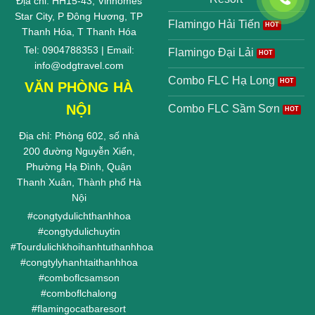
Địa chỉ: HH15-43, Vinhomes
Star City, P Đông Hương, TP
Flamingo Hải Tiến
Thanh Hóa, T Thanh Hóa
Tel: 0904788353 | Email:
Flamingo Đại Lải
info@odgtravel.com
Combo FLC Hạ Long
VĂN PHÒNG HÀ
NỘI
Combo FLC Sầm Sơn
Địa chỉ: Phòng 602, số nhà
200 đường Nguyễn Xiển,
Phường Hạ Đình, Quận
Thanh Xuân, Thành phố Hà
Nội
#
congtydulichthanhhoa
#
congtydulichuytin
#
Tourdulichkhoihanhtuthanhhoa
#
congtylyhanhtaithanhhoa
#
comboflcsamson
#
comboflchalong
#
flamingocatbaresort