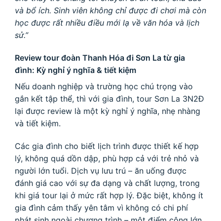
và bổ ích. Sinh viên không chỉ được đi chơi mà còn
học được rất nhiều điều mới lạ về văn hóa và lịch
sử.”
Review tour đoàn Thanh Hóa đi Sơn La từ gia
đình: Kỳ nghỉ ý nghĩa & tiết kiệm
Nếu doanh nghiệp và trường học chú trọng vào
gắn kết tập thể, thì với gia đình, tour Sơn La 3N2Đ
lại được review là một kỳ nghỉ ý nghĩa, nhẹ nhàng
và tiết kiệm.
Các gia đình cho biết lịch trình được thiết kế hợp
lý, không quá dồn dập, phù hợp cả với trẻ nhỏ và
người lớn tuổi. Dịch vụ lưu trú – ăn uống được
đánh giá cao với sự đa dạng và chất lượng, trong
khi giá tour lại ở mức rất hợp lý. Đặc biệt, không ít
gia đình cảm thấy yên tâm vì không có chi phí
phát sinh ngoài chương trình – một điểm cộng lớn