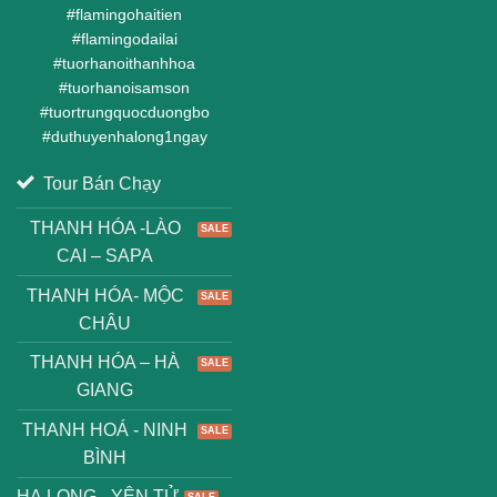
#
flamingohaitien
#
flamingodailai
#
tuorhanoithanhhoa
#
tuorhanoisamson
#
tuortrungquocduongbo
#
duthuyenhalong1ngay
Tour Bán Chạy
THANH HÓA -LÀO
CAI – SAPA
THANH HÓA- MỘC
CHÂU
THANH HÓA – HÀ
GIANG
THANH HOÁ - NINH
BÌNH
HẠ LONG - YÊN TỬ