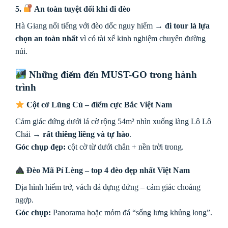
5.
An toàn tuyệt đối khi đi đèo
Hà Giang nổi tiếng với đèo dốc nguy hiểm →
đi tour là lựa
chọn an toàn nhất
vì có tài xế kinh nghiệm chuyên đường
núi.
Những điểm đến MUST-GO trong hành
trình
Cột cờ Lũng Cú – điểm cực Bắc Việt Nam
Cảm giác đứng dưới lá cờ rộng 54m² nhìn xuống làng Lô Lô
Chải →
rất thiêng liêng và tự hào
.
Góc chụp đẹp:
cột cờ từ dưới chân + nền trời trong.
Đèo Mã Pí Lèng – top 4 đèo đẹp nhất Việt Nam
Địa hình hiểm trở, vách đá dựng đứng – cảm giác choáng
ngợp.
Góc chụp:
Panorama hoặc mỏm đá “sống lưng khủng long”.