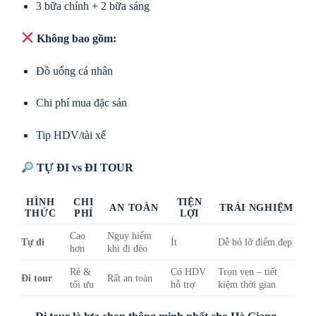
3 bữa chính + 2 bữa sáng
Không bao gồm:
Đồ uống cá nhân
Chi phí mua đặc sản
Tip HDV/tài xế
TỰ ĐI vs ĐI TOUR
HÌNH
CHI
TIỆN
AN TOÀN
TRẢI NGHIỆM
THỨC
PHÍ
LỢI
Cao
Nguy hiểm
Tự đi
Ít
Dễ bỏ lỡ điểm đẹp
hơn
khi đi đèo
Rẻ &
Có HDV
Trọn vẹn – tiết
Đi tour
Rất an toàn
tối ưu
hỗ trợ
kiệm thời gian