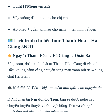
Outfit
H’Mông vintage
Váy suông dài + áo len cho chị em
Áo phao + quần tối màu cho nam → lên hình rất đẹp
Lịch trình chi tiết Tour Thanh Hóa – Hà
Giang 3N2Đ
Ngày 1: Thanh Hóa → Hà Giang → Quản Bạ
Sáng sớm, đoàn xuất phát từ Thanh Hóa. Càng đi về phía
Bắc, khung cảnh càng chuyển sang màu xanh núi đá – đúng
chất Hà Giang.
Núi đôi Cô Tiên – kiệt tác mềm mại giữa cao nguyên đá
Dừng chân tại
Núi đôi Cô Tiên
, bạn sẽ được nghe câu
chuyện truyền thuyết về đôi vợ chồng Tiên và có bộ ảnh
tuyệt đẹp với view núi tròn mềm mượt.