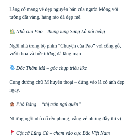
Làng cổ mang vẻ đẹp nguyên bản của người Mông với
tường đất vàng, hàng rào đá đẹp mê.
Nhà của Pao – thung lũng Sủng Là nổi tiếng
Ngôi nhà trong bộ phim “Chuyện của Pao” với cổng gỗ,
vườn hoa và bức tường đá lãng mạn.
Dốc Thẩm Mã – góc chụp triệu like
Cung đường chữ M huyền thoại – đứng vào là có ảnh đẹp
ngay.
Phó Bảng – “thị trấn ngủ quên”
Những ngôi nhà cổ rêu phong, vắng vẻ nhưng đầy thi vị.
Cột cờ Lũng Cú – chạm vào cực Bắc Việt Nam