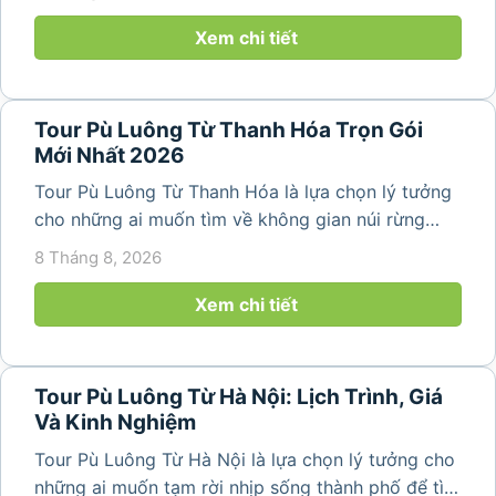
bình. Với lịch trình 2N1Đ hoặc 3N2Đ, hành trình có
thể kết hợp tham...
Xem chi tiết
Tour Pù Luông Từ Thanh Hóa Trọn Gói
Mới Nhất 2026
Tour Pù Luông Từ Thanh Hóa là lựa chọn lý tưởng
cho những ai muốn tìm về không gian núi rừng
trong lành, ruộng bậc thang xanh mướt và những
8 Tháng 8, 2026
bản làng bình yên ngay trong một hành trình ngắn
ngày. Không cần di chuyển...
Xem chi tiết
Tour Pù Luông Từ Hà Nội: Lịch Trình, Giá
Và Kinh Nghiệm
Tour Pù Luông Từ Hà Nội là lựa chọn lý tưởng cho
những ai muốn tạm rời nhịp sống thành phố để tìm