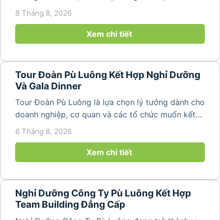
về không gian núi rừng xanh mát, những bản làng
8 Tháng 8, 2026
yên bình và ruộng bậc thang đặc trưng của Pù
Luông. Với...
Xem chi tiết
Tour Đoàn Pù Luông Kết Hợp Nghỉ Dưỡng
Và Gala Dinner
Tour Đoàn Pù Luông là lựa chọn lý tưởng dành cho
doanh nghiệp, cơ quan và các tổ chức muốn kết
hợp nghỉ dưỡng, tham quan và tổ chức các hoạt
6 Tháng 8, 2026
động gắn kết tập thể. Với cảnh quan thiên nhiên
nguyên sơ, không khí...
Xem chi tiết
Nghỉ Dưỡng Công Ty Pù Luông Kết Hợp
Team Building Đẳng Cấp