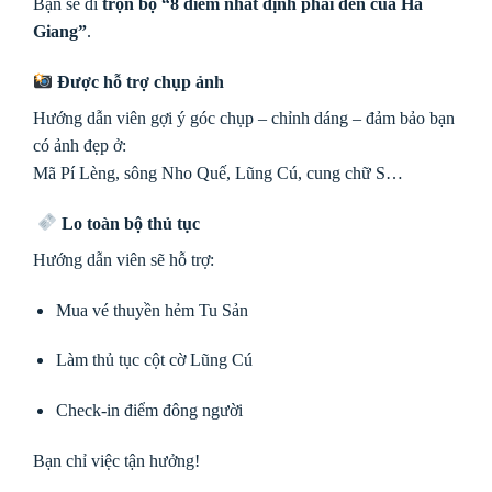
Bạn sẽ đi
trọn bộ “8 điểm nhất định phải đến của Hà
Giang”
.
Được hỗ trợ chụp ảnh
Hướng dẫn viên gợi ý góc chụp – chỉnh dáng – đảm bảo bạn
có ảnh đẹp ở:
Mã Pí Lèng, sông Nho Quế, Lũng Cú, cung chữ S…
Lo toàn bộ thủ tục
Hướng dẫn viên sẽ hỗ trợ:
Mua vé thuyền hẻm Tu Sản
Làm thủ tục cột cờ Lũng Cú
Check-in điểm đông người
Bạn chỉ việc tận hưởng!