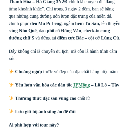
Thanh Hóa – Hà Giang 3N2Đ
chính là chuyến đi “đáng
từng khoảnh khắc”. Chỉ trong 3 ngày 2 đêm, bạn sẽ băng
qua những cung đường uốn lượn đặc trưng của miền đá,
chinh phục
đèo Mã Pí Lèng
, ngắm
hẻm Tu Sản
, lên thuyền
sông Nho Quế
, dạo
phố cổ Đồng Văn
, check-in
cung
đường chữ S
và đứng tại
điểm cực Bắc – cột cờ Lũng Cú
.
Đây không chỉ là chuyến du lịch, mà còn là hành trình cảm
xúc:
Choáng ngợp
trước vẻ đẹp của địa chất hàng triệu năm
Yêu hơn văn hóa các dân tộc
H’Mông
– Lô Lô – Tày
Thưởng thức đặc sản vùng cao
chất lừ
Lưu giữ bộ ảnh sống ảo để đời
Ai phù hợp với tour này?