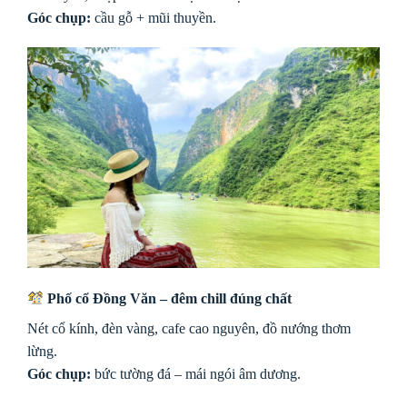
Góc chụp:
cầu gỗ + mũi thuyền.
Phố cổ Đồng Văn – đêm chill đúng chất
Nét cổ kính, đèn vàng, cafe cao nguyên, đồ nướng thơm
lừng.
Góc chụp:
bức tường đá – mái ngói âm dương.