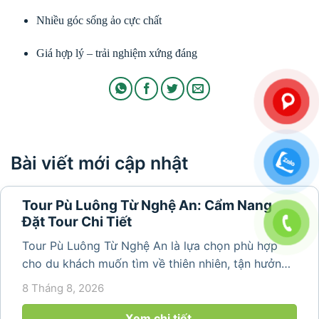
Nhiều góc sống ảo cực chất
Giá hợp lý – trải nghiệm xứng đáng
Bài viết mới cập nhật
Tour Pù Luông Từ Nghệ An: Cẩm Nang
Đặt Tour Chi Tiết
Tour Pù Luông Từ Nghệ An là lựa chọn phù hợp
cho du khách muốn tìm về thiên nhiên, tận hưởng
không khí trong lành và khám phá vẻ đẹp bình yên
8 Tháng 8, 2026
của vùng núi Thanh Hóa. Với những bản làng mộc
mạc, ruộng bậc...
Xem chi tiết