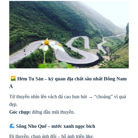
Hẻm Tu Sản – kỳ quan địa chất sâu nhất Đông Nam
Á
Từ thuyền nhìn lên vách đá cao hun hút → “choáng” vì quá
đẹp.
Góc chụp:
đứng đầu mũi thuyền.
Sông Nho Quế – nước xanh ngọc bích
Đi thuyền, chụp ảnh đôi – bộ ảnh triệu like.