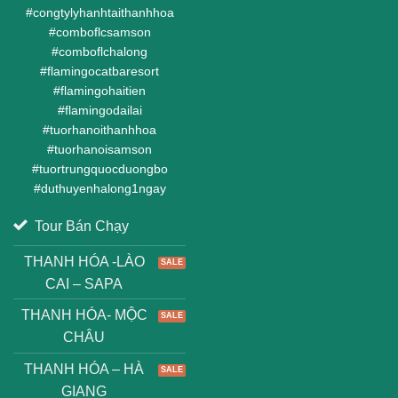
#
congtylyhanhtaithanhhoa
#
comboflcsamson
#
comboflchalong
#
flamingocatbaresort
#
flamingohaitien
#
flamingodailai
#
tuorhanoithanhhoa
#
tuorhanoisamson
#
tuortrungquocduongbo
#
duthuyenhalong1ngay
Tour Bán Chạy
THANH HÓA -LÀO
CAI – SAPA
THANH HÓA- MỘC
CHÂU
THANH HÓA – HÀ
GIANG