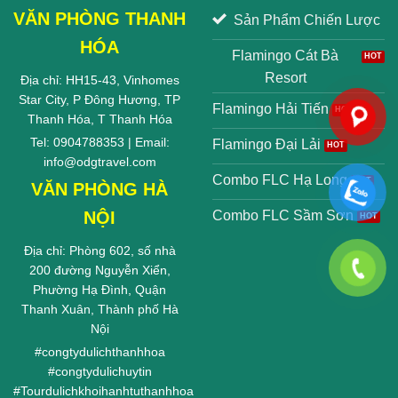
VĂN PHÒNG THANH
Sản Phẩm Chiến Lược
HÓA
Flamingo Cát Bà
Resort
Địa chỉ: HH15-43, Vinhomes
Star City, P Đông Hương, TP
Flamingo Hải Tiến
Thanh Hóa, T Thanh Hóa
Tel: 0904788353 | Email:
Flamingo Đại Lải
info@odgtravel.com
Combo FLC Hạ Long
VĂN PHÒNG HÀ
NỘI
Combo FLC Sầm Sơn
Địa chỉ: Phòng 602, số nhà
200 đường Nguyễn Xiển,
Phường Hạ Đình, Quận
Thanh Xuân, Thành phố Hà
Nội
#
congtydulichthanhhoa
#
congtydulichuytin
#
Tourdulichkhoihanhtuthanhhoa