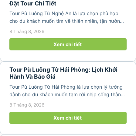
Đặt Tour Chi Tiết
Tour Pù Luông Từ Nghệ An là lựa chọn phù hợp
cho du khách muốn tìm về thiên nhiên, tận hưởng
không khí trong lành và khám phá vẻ đẹp bình yên
8 Tháng 8, 2026
của vùng núi Thanh Hóa. Với những bản làng mộc
mạc, ruộng bậc...
Xem chi tiết
Tour Pù Luông Từ Hải Phòng: Lịch Khởi
Hành Và Báo Giá
Tour Pù Luông Từ Hải Phòng là lựa chọn lý tưởng
dành cho du khách muốn tạm rời nhịp sống thành
phố để tìm về không gian núi rừng trong lành,
8 Tháng 8, 2026
những bản làng bình yên và cảnh quan ruộng bậc
thang đặc trưng. Từ...
Xem chi tiết