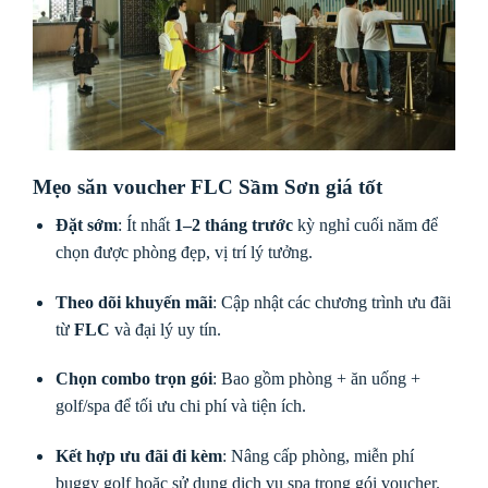
Mẹo săn voucher FLC Sầm Sơn giá tốt
Đặt sớm
: Ít nhất
1–2 tháng trước
kỳ nghỉ cuối năm để
chọn được phòng đẹp, vị trí lý tưởng.
Theo dõi khuyến mãi
: Cập nhật các chương trình ưu đãi
từ
FLC
và đại lý uy tín.
Chọn combo trọn gói
: Bao gồm phòng + ăn uống +
golf/spa để tối ưu chi phí và tiện ích.
Kết hợp ưu đãi đi kèm
: Nâng cấp phòng, miễn phí
buggy golf hoặc sử dụng dịch vụ spa trong gói voucher.