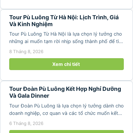
Tour Pù Luông Từ Hà Nội: Lịch Trình, Giá
Và Kinh Nghiệm
Tour Pù Luông Từ Hà Nội là lựa chọn lý tưởng cho
những ai muốn tạm rời nhịp sống thành phố để tìm
về không gian núi rừng xanh mát, những bản làng
8 Tháng 8, 2026
yên bình và ruộng bậc thang đặc trưng của Pù
Luông. Với...
Xem chi tiết
Tour Đoàn Pù Luông Kết Hợp Nghỉ Dưỡng
Và Gala Dinner
Tour Đoàn Pù Luông là lựa chọn lý tưởng dành cho
doanh nghiệp, cơ quan và các tổ chức muốn kết
hợp nghỉ dưỡng, tham quan và tổ chức các hoạt
6 Tháng 8, 2026
động gắn kết tập thể. Với cảnh quan thiên nhiên