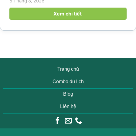
6 Tháng 8, 2026
họp và gắn kết đội ngũ ngày càng tăng. Không chỉ
mang đến khoảng thời gian thư giãn...
Xem chi tiết
Trang chủ
Combo du lịch
Blog
Liên hệ