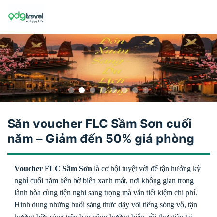
Skip
to
content
Săn voucher FLC Sầm Sơn cuối
năm – Giảm đến 50% giá phòng
Voucher FLC Sầm Sơn
là cơ hội tuyệt vời để tận hưởng kỳ
nghỉ cuối năm bên bờ biển xanh mát, nơi không gian trong
lành hòa cùng tiện nghi sang trọng mà vẫn tiết kiệm chi phí.
Hình dung những buổi sáng thức dậy với tiếng sóng vỗ, tận
hưởng bữa sáng trên ban công hướng biển, rồi thư giãn tại