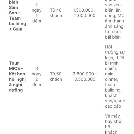
biển
2
sạn ven
Sầm
ngày
Từ 40
1.500.000 –
biển, ăn
Sơn –
1
khách
2.000.000
uống, MC,
Team
đêm
âm thanh
building
ánh sáng,
+ Gala
trò chơi
bãi biển
Hội
trường sự
kiện, thiết
Tour
bị trình
MICE –
3
chiếu,
Kết hợp
ngày
Từ 50
2.800.000 –
gala
hội nghị
2
khách
3.500.000
dinner,
& nghỉ
đêm
team
dưỡng
building,
khách
sạn/resort
cao cấp
Vé máy
bay khứ
hồi,
khách