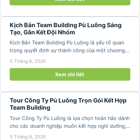
Kịch Bản Team Building Pù Luông Sáng
Tạo, Gắn Kết Đội Nhóm
Kịch Bản Team Building Pù Luông là yếu tố quan
trọng quyết định sự thành công của một chương
trình du lịch doanh nghiệp. Một kịch bản được xây
5 Tháng 8, 2026
dựng bài bản không chỉ mang đến những phút
giây vui vẻ, sôi động mà còn...
Xem chi tiết
Tour Công Ty Pù Luông Trọn Gói Kết Hợp
Team Building
Tour Công Ty Pù Luông là lựa chọn hoàn hảo dành
cho các doanh nghiệp muốn kết hợp nghỉ dưỡng,
team building và gắn kết tập thể trong không gian
5 Tháng 8, 2026