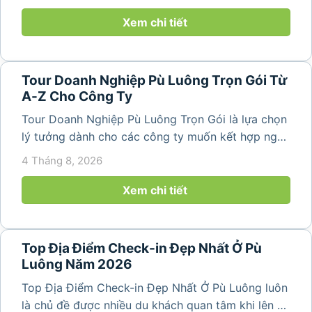
thiên nhiên trong lành. Chỉ cách Hà Nội và Thanh
Hóa vài giờ di chuyển,...
Xem chi tiết
Tour Doanh Nghiệp Pù Luông Trọn Gói Từ
A-Z Cho Công Ty
Tour Doanh Nghiệp Pù Luông Trọn Gói là lựa chọn
lý tưởng dành cho các công ty muốn kết hợp nghỉ
dưỡng, gắn kết đội ngũ và tái tạo năng lượng sau
4 Tháng 8, 2026
những ngày làm việc căng thẳng. Với cảnh quan
thiên nhiên trong lành,...
Xem chi tiết
Top Địa Điểm Check-in Đẹp Nhất Ở Pù
Luông Năm 2026
Top Địa Điểm Check-in Đẹp Nhất Ở Pù Luông luôn
là chủ đề được nhiều du khách quan tâm khi lên kế