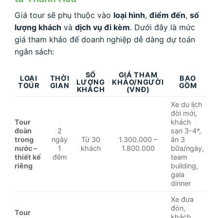
Giá tour sẽ phụ thuộc vào
loại hình
,
điểm đến
,
số
lượng khách
và
dịch vụ đi kèm
. Dưới đây là mức
giá tham khảo để doanh nghiệp dễ dàng dự toán
ngân sách:
SỐ
GIÁ THAM
LOẠI
THỜI
BAO
LƯỢNG
KHẢO/NGƯỜI
TOUR
GIAN
GỒM
KHÁCH
(VNĐ)
Xe du lịch
đời mới,
Tour
khách
đoàn
2
sạn 3-4*,
trong
ngày
Từ 30
1.300.000 –
ăn 3
nước –
1
khách
1.800.000
bữa/ngày,
thiết kế
đêm
team
riêng
building,
gala
dinner
Xe đưa
đón,
Tour
khách