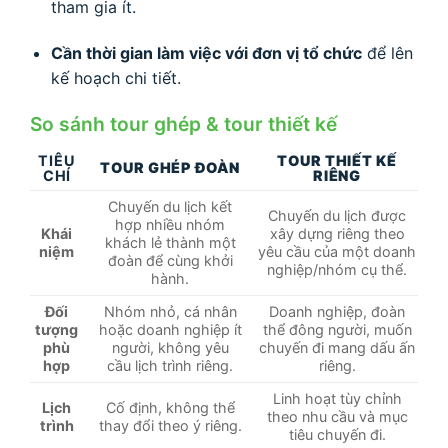
tham gia ít.
Cần thời gian làm việc với đơn vị tổ chức
để lên
kế hoạch chi tiết.
So sánh tour ghép & tour thiết kế
TIÊU
TOUR THIẾT KẾ
TOUR GHÉP ĐOÀN
CHÍ
RIÊNG
Chuyến du lịch kết
Chuyến du lịch được
hợp nhiều nhóm
Khái
xây dựng riêng theo
khách lẻ thành một
niệm
yêu cầu của một doanh
đoàn để cùng khởi
nghiệp/nhóm cụ thể.
hành.
Đối
Nhóm nhỏ, cá nhân
Doanh nghiệp, đoàn
tượng
hoặc doanh nghiệp ít
thể đông người, muốn
phù
người, không yêu
chuyến đi mang dấu ấn
hợp
cầu lịch trình riêng.
riêng.
Linh hoạt tùy chỉnh
Lịch
Cố định, không thể
theo nhu cầu và mục
trình
thay đổi theo ý riêng.
tiêu chuyến đi.