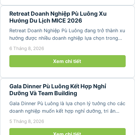
Retreat Doanh Nghiệp Pù Luông Xu
Hướng Du Lịch MICE 2026
Retreat Doanh Nghiệp Pù Luông đang trở thành xu
hướng được nhiều doanh nghiệp lựa chọn trong
năm 2026 khi nhu cầu kết hợp nghỉ dưỡng, hội
6 Tháng 8, 2026
họp và gắn kết đội ngũ ngày càng tăng. Không chỉ
mang đến khoảng thời gian thư giãn...
Xem chi tiết
Gala Dinner Pù Luông Kết Hợp Nghỉ
Dưỡng Và Team Building
Gala Dinner Pù Luông là lựa chọn lý tưởng cho các
doanh nghiệp muốn kết hợp nghỉ dưỡng, tri ân
nhân viên và xây dựng tinh thần đồng đội trong
5 Tháng 8, 2026
không gian thiên nhiên yên bình. Với khung cảnh
núi rừng hùng vĩ, không khí...
Xem chi tiết