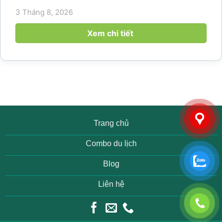
hoạch khám phá vùng đất thiên nhiên nổi tiếng
3 Tháng 8, 2026
của Thanh Hóa. Với ruộng bậc thang trải dài, bản
làng yên bình, thác...
Xem chi tiết
Trang chủ
Combo du lịch
Blog
Liên hệ