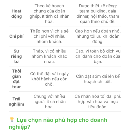
Theo kế hoạch
Được thiết kế riêng:
Hoạt
chung của đoàn
team building, gala
động
ghép, ít tính cá nhân
dinner, hội thảo, tham
hóa.
quan theo chủ đề.
Thấp hơn vì chia sẻ
Cao hơn nếu đoàn nhỏ,
Chi phí
chi phí với nhiều
nhưng tối ưu khi đoàn
nhóm khách.
đông.
Sự
Thấp, vì có nhiều
Cao, vì toàn bộ dịch vụ
riêng
nhóm khách khác
chỉ dành cho đoàn của
tư
nhau.
bạn.
Thời
Có thể đặt sát ngày
gian
Cần đặt sớm để lên kế
khởi hành nếu còn
đặt
hoạch chi tiết.
chỗ.
tour
Chung với nhiều
Cá nhân hóa tối đa, phù
Trải
người, ít cá nhân
hợp văn hóa và mục
nghiệm
hóa.
tiêu đoàn.
Lựa chọn nào phù hợp cho doanh
nghiệp?