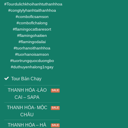
#
Tourdulichkhoihanhtuthanhhoa
#
congtylyhanhtaithanhhoa
#
comboflcsamson
#
comboflchalong
#
flamingocatbaresort
#
flamingohaitien
#
flamingodailai
#
tuorhanoithanhhoa
#
tuorhanoisamson
#
tuortrungquocduongbo
#
duthuyenhalong1ngay
Tour Bán Chạy
THANH HÓA -LÀO
CAI – SAPA
THANH HÓA- MỘC
CHÂU
THANH HÓA – HÀ