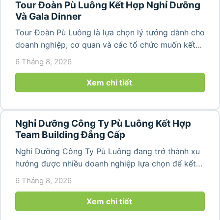
Tour Đoàn Pù Luông Kết Hợp Nghỉ Dưỡng
Và Gala Dinner
Tour Đoàn Pù Luông là lựa chọn lý tưởng dành cho
doanh nghiệp, cơ quan và các tổ chức muốn kết
hợp nghỉ dưỡng, tham quan và tổ chức các hoạt
6 Tháng 8, 2026
động gắn kết tập thể. Với cảnh quan thiên nhiên
nguyên sơ, không khí...
Xem chi tiết
Nghỉ Dưỡng Công Ty Pù Luông Kết Hợp
Team Building Đẳng Cấp
Nghỉ Dưỡng Công Ty Pù Luông đang trở thành xu
hướng được nhiều doanh nghiệp lựa chọn để kết
hợp giữa nghỉ ngơi, tái tạo năng lượng và xây
6 Tháng 8, 2026
dựng tinh thần đồng đội. Thay vì những chuyến du
lịch đơn thuần, nhiều công ty...
Xem chi tiết