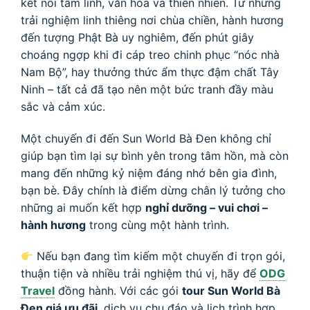
kết nối tâm linh, văn hóa và thiên nhiên. Từ những
trải nghiệm linh thiêng nơi chùa chiền, hành hương
đến tượng Phật Bà uy nghiêm, đến phút giây
choáng ngợp khi đi cáp treo chinh phục “nóc nhà
Nam Bộ”, hay thưởng thức ẩm thực đậm chất Tây
Ninh – tất cả đã tạo nên một bức tranh đầy màu
sắc và cảm xúc.
Một chuyến đi đến Sun World Bà Đen không chỉ
giúp bạn tìm lại sự bình yên trong tâm hồn, mà còn
mang đến những kỷ niệm đáng nhớ bên gia đình,
bạn bè. Đây chính là điểm dừng chân lý tưởng cho
những ai muốn kết hợp
nghỉ dưỡng – vui chơi –
hành hương
trong cùng một hành trình.
Nếu bạn đang tìm kiếm một chuyến đi trọn gói,
thuận tiện và nhiều trải nghiệm thú vị, hãy để
ODG
Travel
đồng hành. Với các gói
tour Sun World Bà
Đen giá ưu đãi
, dịch vụ chu đáo và lịch trình hợp