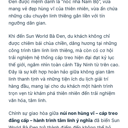
Đen được mệnh danh là “nóc nhà Nam Bộ”, vừa
mang vẻ đẹp hùng vĩ của thiên nhiên, vừa ẩn chứa
những câu chuyện linh thiêng gắn liền với tín
ngưỡng dân gian.
Khi đến Sun World Bà Đen, du khách không chỉ
được chiêm bái chùa chiền, dâng hương tại những
công trình tâm linh linh thiêng, mà còn có cơ hội
trải nghiệm hệ thống cáp treo hiện đại đạt kỷ lục
thế giới, ngắm nhìn toàn cảnh Tây Ninh từ trên cao.
Đây là sự kết hợp hoàn hảo giữa không gian tâm
linh thanh tịnh và những tiện ích du lịch giải trí
hàng đầu, mang lại cho du khách một hành trình
trọn vẹn từ khám phá thiên nhiên đến trải nghiệm
văn hóa, tâm linh.
Chính sự giao hòa giữa
núi non hùng vĩ – cáp treo
đẳng cấp – hành trình tâm linh ý nghĩa
đã biến Sun
World Bà Đen trở thành điểm đến không thể bỏ