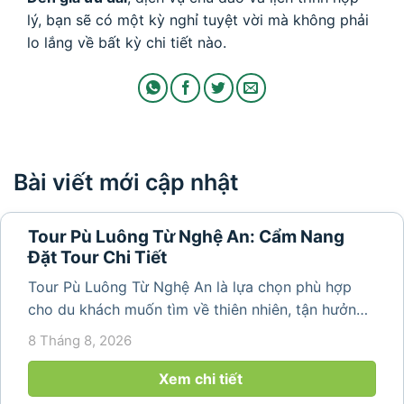
lý, bạn sẽ có một kỳ nghỉ tuyệt vời mà không phải
lo lắng về bất kỳ chi tiết nào.
Bài viết mới cập nhật
Tour Pù Luông Từ Nghệ An: Cẩm Nang
Đặt Tour Chi Tiết
Tour Pù Luông Từ Nghệ An là lựa chọn phù hợp
cho du khách muốn tìm về thiên nhiên, tận hưởng
không khí trong lành và khám phá vẻ đẹp bình yên
8 Tháng 8, 2026
của vùng núi Thanh Hóa. Với những bản làng mộc
mạc, ruộng bậc...
Xem chi tiết