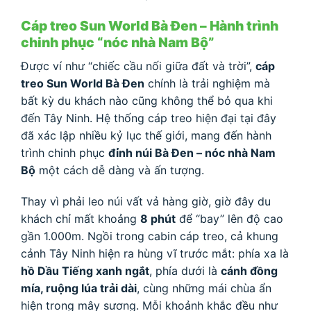
Cáp treo Sun World Bà Đen – Hành trình
chinh phục “nóc nhà Nam Bộ”
Được ví như “chiếc cầu nối giữa đất và trời”,
cáp
treo Sun World Bà Đen
chính là trải nghiệm mà
bất kỳ du khách nào cũng không thể bỏ qua khi
đến Tây Ninh. Hệ thống cáp treo hiện đại tại đây
đã xác lập nhiều kỷ lục thế giới, mang đến hành
trình chinh phục
đỉnh núi Bà Đen – nóc nhà Nam
Bộ
một cách dễ dàng và ấn tượng.
Thay vì phải leo núi vất vả hàng giờ, giờ đây du
khách chỉ mất khoảng
8 phút
để “bay” lên độ cao
gần 1.000m. Ngồi trong cabin cáp treo, cả khung
cảnh Tây Ninh hiện ra hùng vĩ trước mắt: phía xa là
hồ Dầu Tiếng xanh ngắt
, phía dưới là
cánh đồng
mía, ruộng lúa trải dài
, cùng những mái chùa ẩn
hiện trong mây sương. Mỗi khoảnh khắc đều như