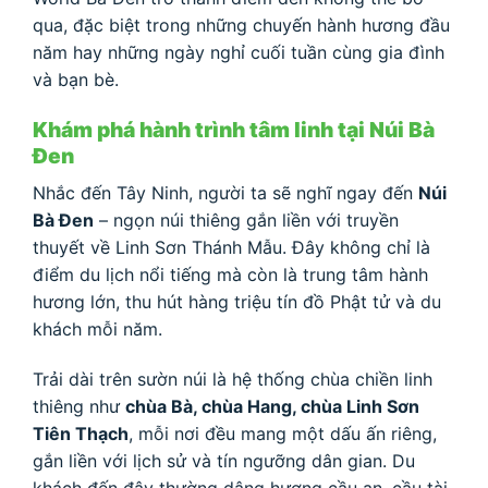
qua, đặc biệt trong những chuyến hành hương đầu
năm hay những ngày nghỉ cuối tuần cùng gia đình
và bạn bè.
Khám phá hành trình tâm linh tại Núi Bà
Đen
Nhắc đến Tây Ninh, người ta sẽ nghĩ ngay đến
Núi
Bà Đen
– ngọn núi thiêng gắn liền với truyền
thuyết về Linh Sơn Thánh Mẫu. Đây không chỉ là
điểm du lịch nổi tiếng mà còn là trung tâm hành
hương lớn, thu hút hàng triệu tín đồ Phật tử và du
khách mỗi năm.
Trải dài trên sườn núi là hệ thống chùa chiền linh
thiêng như
chùa Bà, chùa Hang, chùa Linh Sơn
Tiên Thạch
, mỗi nơi đều mang một dấu ấn riêng,
gắn liền với lịch sử và tín ngưỡng dân gian. Du
khách đến đây thường dâng hương cầu an, cầu tài