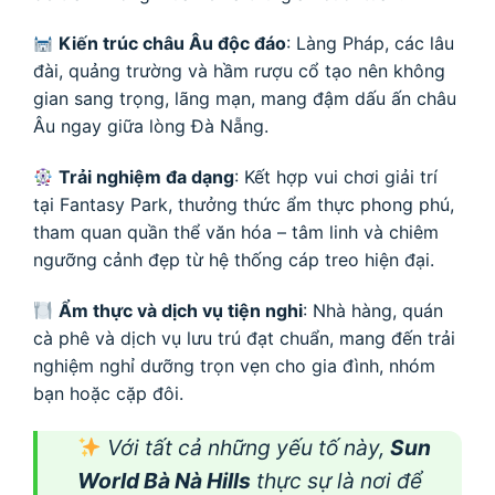
Kiến trúc châu Âu độc đáo
: Làng Pháp, các lâu
đài, quảng trường và hầm rượu cổ tạo nên không
gian sang trọng, lãng mạn, mang đậm dấu ấn châu
Âu ngay giữa lòng Đà Nẵng.
Trải nghiệm đa dạng
: Kết hợp vui chơi giải trí
tại Fantasy Park, thưởng thức ẩm thực phong phú,
tham quan quần thể văn hóa – tâm linh và chiêm
ngưỡng cảnh đẹp từ hệ thống cáp treo hiện đại.
Ẩm thực và dịch vụ tiện nghi
: Nhà hàng, quán
cà phê và dịch vụ lưu trú đạt chuẩn, mang đến trải
nghiệm nghỉ dưỡng trọn vẹn cho gia đình, nhóm
bạn hoặc cặp đôi.
Với tất cả những yếu tố này,
Sun
World Bà Nà Hills
thực sự là nơi để