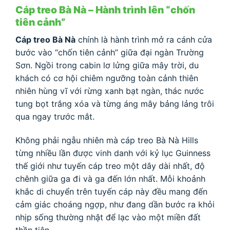
Cáp treo Bà Nà – Hành trình lên “chốn
tiên cảnh”
Cáp treo Bà Nà
chính là hành trình mở ra cánh cửa
bước vào “chốn tiên cảnh” giữa đại ngàn Trường
Sơn. Ngồi trong cabin lơ lửng giữa mây trời, du
khách có cơ hội chiêm ngưỡng toàn cảnh thiên
nhiên hùng vĩ với rừng xanh bạt ngàn, thác nước
tung bọt trắng xóa và từng áng mây bảng lảng trôi
qua ngay trước mắt.
Không phải ngẫu nhiên mà cáp treo Bà Nà Hills
từng nhiều lần được vinh danh với kỷ lục Guinness
thế giới như tuyến cáp treo một dây dài nhất, độ
chênh giữa ga đi và ga đến lớn nhất. Mỗi khoảnh
khắc di chuyển trên tuyến cáp này đều mang đến
cảm giác choáng ngợp, như đang dần bước ra khỏi
nhịp sống thường nhật để lạc vào một miền đất
thần tiên.