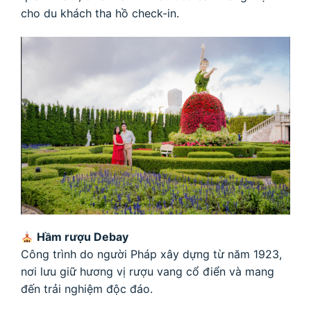
cho du khách tha hồ check-in.
Hầm rượu Debay
Công trình do người Pháp xây dựng từ năm 1923,
nơi lưu giữ hương vị rượu vang cổ điển và mang
đến trải nghiệm độc đáo.