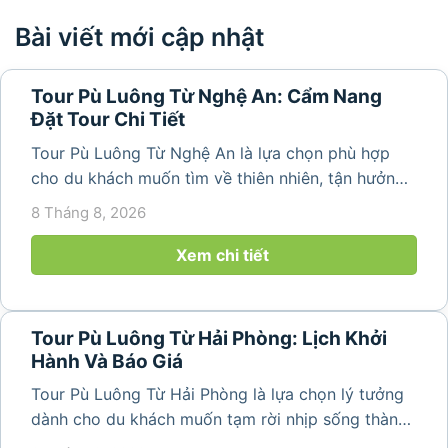
Bài viết mới cập nhật
Tour Pù Luông Từ Nghệ An: Cẩm Nang
Đặt Tour Chi Tiết
Tour Pù Luông Từ Nghệ An là lựa chọn phù hợp
cho du khách muốn tìm về thiên nhiên, tận hưởng
không khí trong lành và khám phá vẻ đẹp bình yên
8 Tháng 8, 2026
của vùng núi Thanh Hóa. Với những bản làng mộc
mạc, ruộng bậc...
Xem chi tiết
Tour Pù Luông Từ Hải Phòng: Lịch Khởi
Hành Và Báo Giá
Tour Pù Luông Từ Hải Phòng là lựa chọn lý tưởng
dành cho du khách muốn tạm rời nhịp sống thành
phố để tìm về không gian núi rừng trong lành,