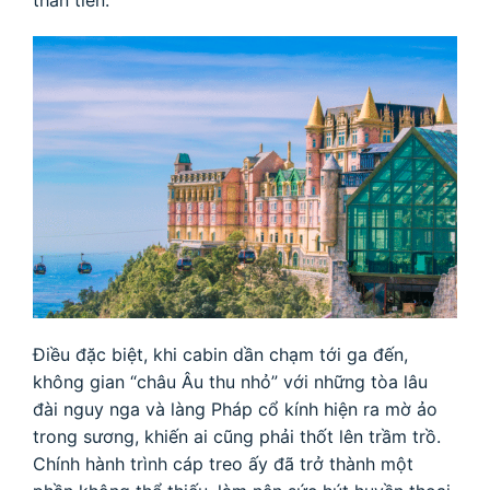
Điều đặc biệt, khi cabin dần chạm tới ga đến,
không gian “châu Âu thu nhỏ” với những tòa lâu
đài nguy nga và làng Pháp cổ kính hiện ra mờ ảo
trong sương, khiến ai cũng phải thốt lên trầm trồ.
Chính hành trình cáp treo ấy đã trở thành một