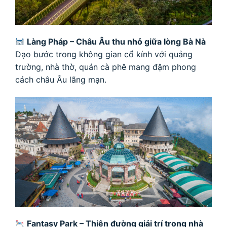
Làng Pháp – Châu Âu thu nhỏ giữa lòng Bà Nà
Dạo bước trong không gian cổ kính với quảng
trường, nhà thờ, quán cà phê mang đậm phong
cách châu Âu lãng mạn.
Fantasy Park – Thiên đường giải trí trong nhà