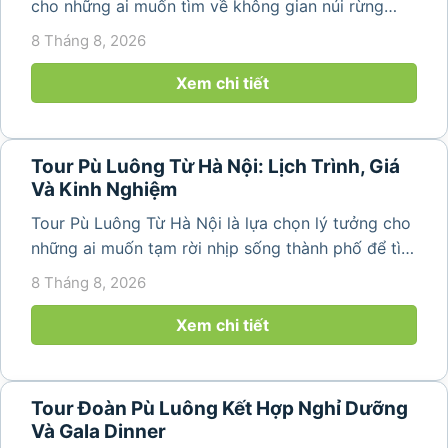
cho những ai muốn tìm về không gian núi rừng
trong lành, ruộng bậc thang xanh mướt và những
8 Tháng 8, 2026
bản làng bình yên ngay trong một hành trình ngắn
ngày. Không cần di chuyển...
Xem chi tiết
Tour Pù Luông Từ Hà Nội: Lịch Trình, Giá
Và Kinh Nghiệm
Tour Pù Luông Từ Hà Nội là lựa chọn lý tưởng cho
những ai muốn tạm rời nhịp sống thành phố để tìm
về không gian núi rừng xanh mát, những bản làng
8 Tháng 8, 2026
yên bình và ruộng bậc thang đặc trưng của Pù
Luông. Với...
Xem chi tiết
Tour Đoàn Pù Luông Kết Hợp Nghỉ Dưỡng
Và Gala Dinner