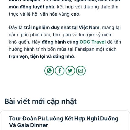
mùa đông tuyết phủ
, kết hợp với thưởng thức ẩm
thực và lễ hội văn hóa vùng cao.
Đây là
trải nghiệm duy nhất tại Việt Nam
, mang lại
cảm giác phiêu lưu, thư giãn và lưu giữ kỷ niệm
khó quên. Hãy
đồng hành cùng
ODG Travel
để tận
hưởng hành trình bốn mùa tại Fansipan một cách
trọn vẹn, tiện lợi và đáng nhớ
.
Bài viết mới cập nhật
Tour Đoàn Pù Luông Kết Hợp Nghỉ Dưỡng
Và Gala Dinner