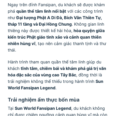
Ngay trên đỉnh Fansipan, du khách sẽ được khám
phá
quần thể tâm linh nổi bật
với các công trình
như
Đại tượng Phật A Di Đà, Bích Vân Thiền Tự,
tháp 11 tầng và Đại Hồng Chung
. Không gian linh
thiêng này được thiết kế hài hòa,
hòa quyện giữa
kiến trúc Phật giáo tinh xảo và cảnh quan thiên
nhiên hùng vĩ
, tạo nên cảm giác thanh tịnh và thư
thái.
Hành trình tham quan quần thể tâm linh giúp du
khách
tĩnh tâm, chiêm bái và khám phá giá trị văn
hóa đặc sắc của vùng cao Tây Bắc
, đồng thời là
trải nghiệm không thể thiếu trong hành trình
Sun
World Fansipan Legend
.
Trải nghiệm ẩm thực bốn mùa
Tại
Sun World Fansipan Legend
, du khách không
chỉ được chiêm ngưỡng cảnh quan hùng vĩ mà còn