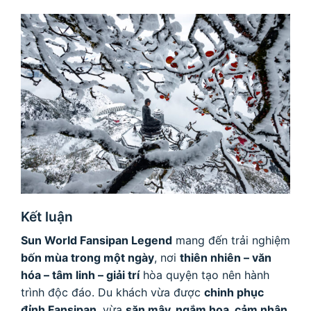
Kết luận
Sun World Fansipan Legend
mang đến trải nghiệm
bốn mùa trong một ngày
, nơi
thiên nhiên – văn
hóa – tâm linh – giải trí
hòa quyện tạo nên hành
trình độc đáo. Du khách vừa được
chinh phục
đỉnh Fansipan
, vừa
săn mây, ngắm hoa, cảm nhận