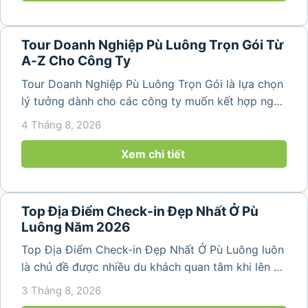
Tour Doanh Nghiệp Pù Luông Trọn Gói Từ
A-Z Cho Công Ty
Tour Doanh Nghiệp Pù Luông Trọn Gói là lựa chọn
lý tưởng dành cho các công ty muốn kết hợp nghỉ
dưỡng, gắn kết đội ngũ và tái tạo năng lượng sau
4 Tháng 8, 2026
những ngày làm việc căng thẳng. Với cảnh quan
thiên nhiên trong lành,...
Xem chi tiết
Top Địa Điểm Check-in Đẹp Nhất Ở Pù
Luông Năm 2026
Top Địa Điểm Check-in Đẹp Nhất Ở Pù Luông luôn
là chủ đề được nhiều du khách quan tâm khi lên kế
hoạch khám phá vùng đất thiên nhiên nổi tiếng
3 Tháng 8, 2026
của Thanh Hóa. Với ruộng bậc thang trải dài, bản