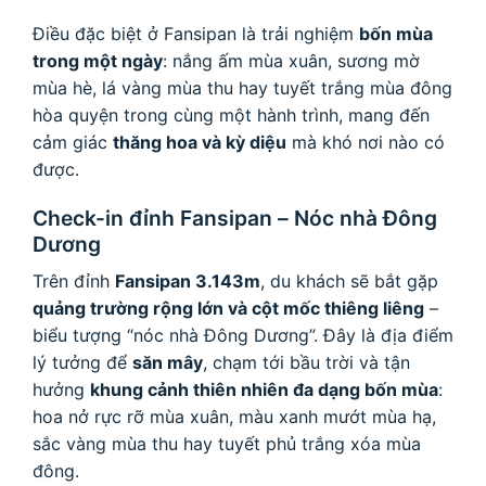
Điều đặc biệt ở Fansipan là trải nghiệm
bốn mùa
trong một ngày
: nắng ấm mùa xuân, sương mờ
mùa hè, lá vàng mùa thu hay tuyết trắng mùa đông
hòa quyện trong cùng một hành trình, mang đến
cảm giác
thăng hoa và kỳ diệu
mà khó nơi nào có
được.
Check-in đỉnh Fansipan – Nóc nhà Đông
Dương
Trên đỉnh
Fansipan 3.143m
, du khách sẽ bắt gặp
quảng trường rộng lớn và cột mốc thiêng liêng
–
biểu tượng “nóc nhà Đông Dương”. Đây là địa điểm
lý tưởng để
săn mây
, chạm tới bầu trời và tận
hưởng
khung cảnh thiên nhiên đa dạng bốn mùa
:
hoa nở rực rỡ mùa xuân, màu xanh mướt mùa hạ,
sắc vàng mùa thu hay tuyết phủ trắng xóa mùa
đông.